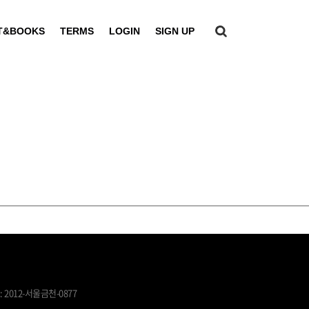
T&BOOKS
TERMS
LOGIN
SIGN UP
 2012-서울금천-0877