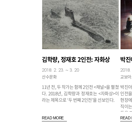
김학량, 정재호 2인전: 자화상
박진아
2018. 2. 23. ~ 3. 20
2018. 
산수문화
교보아
11년 전, 두 작가는 함께 2인전 <채널>을 펼쳤
박진아
다. 2018년, 김학량과 정재호는 <자화상>이
인전을
라는 제목으로 ‘두 번째 2인전’을 선보인다.
현장에
직이는
들을 
READ MORE
READ