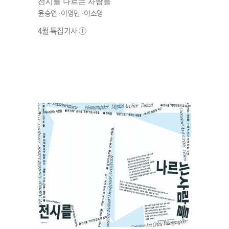
전시를 나르는 사람들
윤승연·이영민·이소영
4월 특집기사 ①