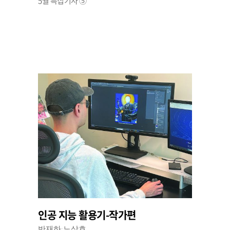
5월 특집기사 ⑤
인공 지능 활용기-작가편
반재하·노상호