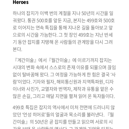
Heroes
하나의 잡지가 이백 번의 계절을 지나 50년의 시간을 일
궈왔다. 통권 500호를 앞둔 지금, 본지는 499호와 500호
로 이어지는 연속 특집을 통해 지나온 길을 돌아보고 앞
으로의 시간을 가늠한다. 그 첫 장인 499호는 지난 반세
기 동안 잡지를 지탱해 온 사람들의 관계망을 다시 그려
본다.
『계간미술』에서『월간미술』에 이르기까지 잡지는
시대의 변화 속에서 스스로의 존재 이유를 되물으며 끊임
없이 탈바꿈해 왔다. 그 여정을 가능하게 한 힘은 결국 ‘사
람’이었다. 기자와 필자, 해외통신원과 지역특파원, 디자
이너와 사진가, 교열자와 번역자, 제작과 유통을 맡은 수
많은 손길, 그리고 매달 지면을 펼쳐 읽어 온 독자들이다.
499호 특집은 잡지의 역사에서 미처 전면에 드러나지 않
았던 ‘언성 히어로’들의 얼굴과 목소리를 불러낸다. 『월
간미술』의 50년은 곧 잡지를 만들고 읽으며 서로의 시
간을 보태 온 사람들의 역사다. 그 관계와 기억을 되짚는