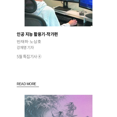
인공 지능 활용기-작가편
반재하·노상호
강재영 기자
5월 특집기사 ④
READ MORE