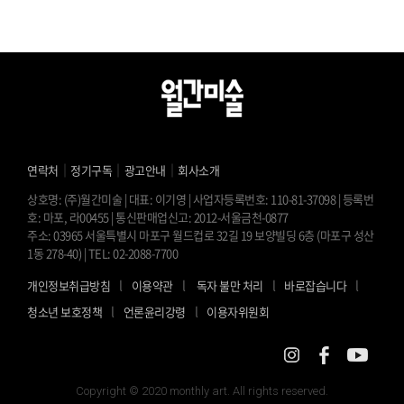
｜
｜
｜
연락처
정기구독
광고안내
회사소개
상호명: (주)월간미술 | 대표: 이기영 | 사업자등록번호: 110-81-37098 | 등록번
호: 마포, 라00455 | 통신판매업신고: 2012-서울금천-0877
주소: 03965 서울특별시 마포구 월드컵로 32길 19 보양빌딩 6층 (마포구 성산
1동 278-40) | TEL: 02-2088-7700
l
l
l
l
개인정보취급방침
이용약관
독자 불만 처리
바로잡습니다
l
l
청소년 보호정책
언론윤리강령
이용자위원회
Copyright © 2020 monthly art. All rights reserved.