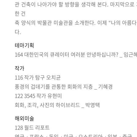
관 건축이 나아가야 할 방향을 생각해 본다. 마지막으로 
한 건
축 양식의 박물관 미술관을 소개한다. 이제 “나의 아름
다.
테마기획
164 대한민국의 큐레이터 여러분 안녕하십니까? _ 임근
작가
116 작가 탐구 오치균
풍경의 겁데기를 관통한 회화의 지층 _ 기혜경
122 3545 작가 유현미
회화, 조각, 사진의 하이브리드 _ 박영택
해외미술
128 월드 리포트
영국ㆍ프랑스ㆍ독일ㆍ미국ㆍ오스트리아ㆍ일본ㆍ중국