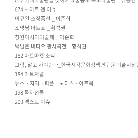
074 사이트 앤 이슈
이규일 소장품전 _ 이준희
조영남 아트쇼 _ 황석권
창원아시아미술제 _ 이준희
백남준 비디오 광시곡전 _ 황석권
182 아트마켓 소식
그림, 알고 사야한다_한국시각문화정책연구원 미술시장
184 아트저널
뉴스ㆍ지역ㆍ피플ㆍ노티스ㆍ아트북
198 독자선물
200 넥스트 이슈