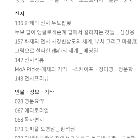
전시
136 화제의 전시 누보팝展
누보 팝이 앵글로색슨계 팝에서 갈라지는 것들 _ 심상용
157 화제의 전시 사경변상도의 세계, 부처 그리고 마음展
그림으로 설파한 佛心의 세계 _ 배영일
142 전시리뷰
MoA Picks-매체의 기억ㆍ-스케이프ㆍ정미영ㆍ정운
148 전시프리뷰
인물ㆍ정보ㆍ기타
028 영문요약
067 에디토리얼
068 독자편지
070 핫피플 오병남 _ 황석권
072 이색박물관을 찾아서 3 울릉도 독도박물관 _ 류동현