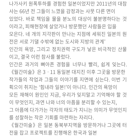
나가사키 원폭투하를 경험한 일본이었지만 2011년의 대참
사는 66년 전 그들이 느꼈을 감정과는 사뭇 다른 면이
있었다. 바로 책임을 물을 분노의 대상이 불분명하다는 것
이라고, 피해현장에 살았거나 방문했던 사람들은 입을
모은다. 네 개의 지각판이 만나는 지점에 세워진 일본의 원
전은 서로 기댈 수밖에 없는 도시와 지방의 관계’
인간의 욕망, 그리고 정치권력 구도가 낳은 비극적인 산물
이고, 결국 이런 참사를 불렀다.
인간은 과거의 뼈아픈 경험을 너무나 빨리, 쉽게 잊는다.
《월간미술》은 3ㆍ11 동일본 대지진 이후 그곳을 방문한
작가들의 작업과 그들의 이야기를 지면에 싣는다. 이번 기
획으이 취지는 ‘힘내라 일본!’이 아니다. 인간의 욕망이
모든 재해이 원인인 지금, 우리가 잊지말고 기억해야 할 것
이 무엇인지, 과연 나와 너의 아픔을 분리할 수 있는지,
그 아픔에 다가가는 각자의 태도가 지니는 의미가 무엇인지
를 성찰하는 작은 기회를 마련하는 자리다.
《월간미술》은 일본 동북부지역을 방문하거나 그곳에 터
전을 잡고 프로젝트를 진행해온 한국과 일본