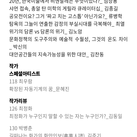
20년, 한국미술에서 비엔날레는 무엇이었나?_ 심상용
샤먼 접속, 총알 탄 미학의 게릴라 큐레이터십_ 김종길
공모전이요? 그거 ‘짜고 치는 고스톱’ 아닌가요?_ 류병학
탐욕의 그늘이 연출한 감정의 부실시대를 극복해야_ 최열
위기의 담론 vs 담론의 위기_ 김노암
문화정책의 도구주의와 예술적 수월성, 그것의 온도 차이
_ 박신의
대안공간들의 지속가능성을 위한 대안_ 김찬동
작가
스페셜아티스트
118 최우람
확장된 자동기계의 꿈_문혜진
작가리뷰
126 최정화
최정화가 누구인지 말할 수 있는 자는 누구인가?_김동일
130 박병춘
길떠나는 화가의 화만인보(畵萬人譜)_김준기