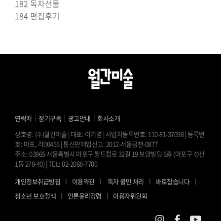
182 독자선물
184 편집후기
｜
｜
｜
연락처
정기구독
광고안내
회사소개
상호명: (주)월간미술 | 대표: 이기영 | 사업자등록번호: 110-81-37098 | 등록번
호: 마포, 라00455 | 통신판매업신고: 2012-서울금천-0877
주소: 03965 서울특별시 마포구 월드컵로 32길 19 보양빌딩 6층 (마포구 성산
1동 278-40) | TEL: 02-2088-7700
l
l
l
l
개인정보취급방침
이용약관
독자 불만 처리
바로잡습니다
l
l
청소년 보호정책
언론윤리강령
이용자위원회