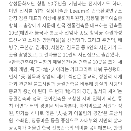
삼성문화재단 창립 50주년을 기념하는 전시이기도 하다.
이번 전시를 위해 삼성미술관 Leeum은 건축환경연구소
광장 김원 대표와 이상해 문화재위원장, 김봉열 한국예술종
합학교 총장에게 자문해 한국 전통건축을 대표하는 건축물
10곳(해인사 불국사 통도사 선암사 종묘 창덕궁 수원화성
도산서원 소쇄원 양동마을)을 선정했다. 그리고 주명덕, 배
병우, 구본창, 김재경, 서헌강, 김도균 등 6인의 사진가가 그
곳을 촬영했고, 그 결과물은 11권의 사진집으로 출간됐다.
<한국건축예찬 – 땅의 깨달음전>은 건축물 10곳을 크게 세
개의 개념, 즉 天·地·人이라는 카테고리로 나눠 구성됐다.
먼저 ‘天-침묵과 장엄의 세계’ 섹션은 종교적, 정신적 세계
관과 관련된 불교사찰과 궁궐건축을 비롯해 왕실의 사당인
종묘가 중심이 된다. 두 번째 ‘地-터의 경영, 질서의 세계’는
궁궐건축과 성곽, 관아건축을 포함한 지배 권력에 의한 통
치 이면과 터의 경영을 되돌아본다. 마지막으로 서원과 정
원, 민가를 하나로 엮은 ‘人-삶과 어울림의 공간’은 도산서
원, 소쇄원, 양동마을 등을 중심으로 사대부와 서민의 삶과
공동체가 어울린 한국 전통건축의 의미를 음미해본다. 한편