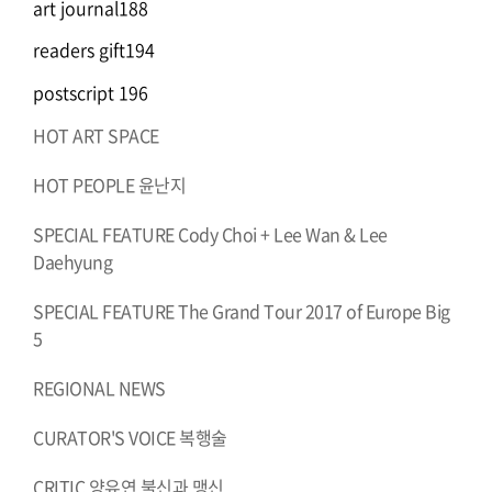
art journal188
readers gift194
postscript 196
HOT ART SPACE
HOT PEOPLE 윤난지
SPECIAL FEATURE Cody Choi + Lee Wan & Lee
Daehyung
SPECIAL FEATURE The Grand Tour 2017 of Europe Big
5
REGIONAL NEWS
CURATOR'S VOICE 복행술
CRITIC 양유연 불신과 맹신