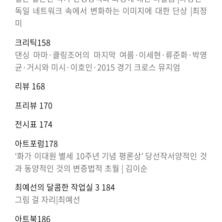
독일 네트워크 속에서 변화하는 이미지에 대한 단상 |최정
미
크리틱158
댄싱 마마·클링조어의 마지막 여름·이세현·류준화·박영
균·거시와 미시·이호인·2015 경기 크로스 뮤지엄
리뷰 168
프리뷰 170
전시표 174
아트포럼178
‘화가 이대원 별세 10주년 기념 평론상’ 당선작서양적인 것
과 동양적인 것의 변증법적 초월 | 김이순
최예선의 달콤한 작업실 3 184
그림 걸 자리|최예선
아트북186