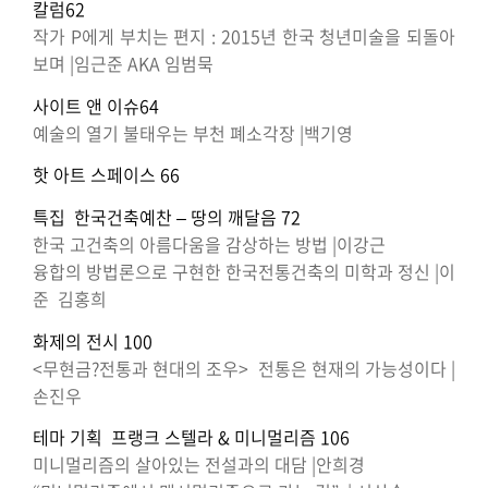
칼럼62
작가 P에게 부치는 편지 : 2015년 한국 청년미술을 되돌아
보며 |임근준 AKA 임범묵
사이트 앤 이슈64
예술의 열기 불태우는 부천 폐소각장 |백기영
핫 아트 스페이스 66
특집 한국건축예찬 – 땅의 깨달음 72
한국 고건축의 아름다움을 감상하는 방법 |이강근
융합의 방법론으로 구현한 한국전통건축의 미학과 정신 |이
준 김홍희
화제의 전시 100
<무현금?전통과 현대의 조우> 전통은 현재의 가능성이다 |
손진우
테마 기획 프랭크 스텔라 & 미니멀리즘 106
미니멀리즘의 살아있는 전설과의 대담 |안희경