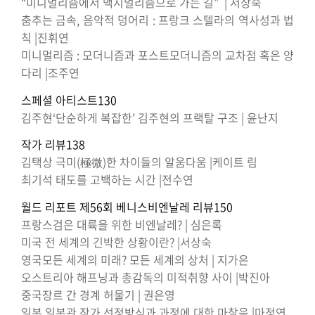
“미니멀리즘에서 맥시멀리즘으로 가는 길” | 서상숙
춤추는 금속, 음악적 덩어리 : 프랑크 스텔라의 역사성과 법
칙 |진휘연
미니멀리즘 : 모더니즘과 포스트모더니즘의 교차점 혹은 양
다리 |조주연
스페셜 아티스트130
김주현‘단순하게 복잡한’ 김주현의 프랙탈 구조 | 윤난지
작가 리뷰138
김택상 극미(極微)한 차이들의 알움다움 |케이트 림
최기석 태도를 고백하는 시간 |전수연
월드 리포트 제56회 베니스비엔날레 리뷰150
프랑스검은 대륙을 위한 비엔날레? | 심은록
미국 전 세계의 긴박한 상황이란? |서상숙
영국모든 세계의 미래? 모든 세계의 상처 | 지가은
오스트리아 해프닝과 총감독의 미적취향 사이 |박진아
중국장르 간 경계 허물기 | 권은영
일본 일본관 작가 선정방식과 과정에 대한 마찰음 |마정연