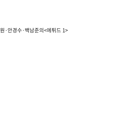
윤정원·안경수·백남준의<에튀드 1>