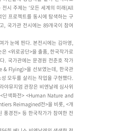
운 전시 주제는 ‘모든 세계의 미래(All
반역사적인 프로젝트를 동시에 탐색하는 구
고, 국가관 전시에는 89개국이 참여
가 눈에 띈다. 본전시에는 김아영,
순은 <위로공단>을 출품, 한국작가로
았다. 국가관에는 문경원 전준호 작가
ce & Flying)>을 선보였는데, 한국관
소성 모두를 살리는 작업을 구현했다.
말라야뮤지엄 관장은 비엔날레 심사위
<단색화전> <Human Nature and
ntiers Reimagined전>을 비롯, <개
된 풍경전> 등 한국작가가 참여한 전
56회 베니스 비엔날레의 생생한 전