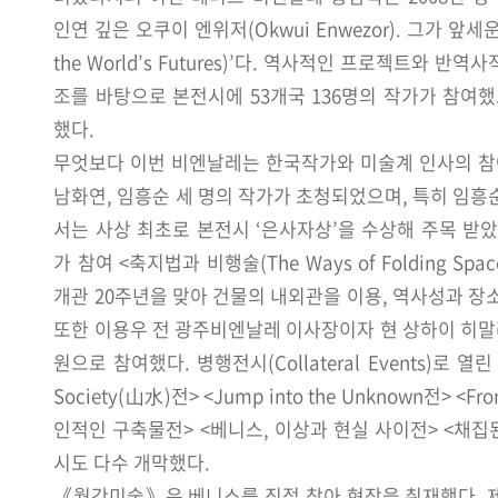
인연 깊은 오쿠이 엔위저(Okwui Enwezor). 그가 앞세
the World’s Futures)’다. 역사적인 프로젝트와 
조를 바탕으로 본전시에 53개국 136명의 작가가 참여했
했다.
무엇보다 이번 비엔날레는 한국작가와 미술계 인사의 참여
남화연, 임흥순 세 명의 작가가 초청되었으며, 특히 임흥
서는 사상 최초로 본전시 ‘은사자상’을 수상해 주목 받
가 참여 <축지법과 비행술(The Ways of Folding Spa
개관 20주년을 맞아 건물의 내외관을 이용, 역사성과 장
또한 이용우 전 광주비엔날레 이사장이자 현 상하이 히
원으로 참여했다. 병행전시(Collateral Events)로 열린 
Society(山水)전> <Jump into the Unknown전> <Fro
인적인 구축물전> <베니스, 이상과 현실 사이전> <채집
시도 다수 개막했다.
《월간미술》은 베니스를 직접 찾아 현장을 취재했다. 제