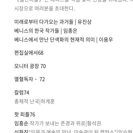
시장으로 여러분을 초대한다.
미래로부터 다가오는 과거들 | 유진상
베니스의 한국 작가들 | 임종은
베니스에서 만난 단색화의 현재적 의미 | 이용우
편집실에서68
모니터 광장 70
열혈독자・ 72
칼럼74
총체적 난국|하계훈
핫 피플76
임흥순
작가가 보내는 존경과 위로|황석권
심화진
“인문과 예술의 만남, 미술관이 된 캠퍼스”|임승현