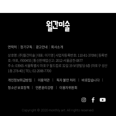
｜
｜
｜
연락처
정기구독
광고안내
회사소개
상호명: (주)월간미술 | 대표: 이기영 | 사업자등록번호: 110-81-37098 | 등록번
호: 마포, 라00455 | 통신판매업신고: 2012-서울금천-0877
주소: 03965 서울특별시 마포구 월드컵로 32길 19 보양빌딩 6층 (마포구 성산
1동 278-40) | TEL: 02-2088-7700
l
l
l
l
개인정보취급방침
이용약관
독자 불만 처리
바로잡습니다
l
l
청소년 보호정책
언론윤리강령
이용자위원회
Copyright © 2020 monthly art. All rights reserved.