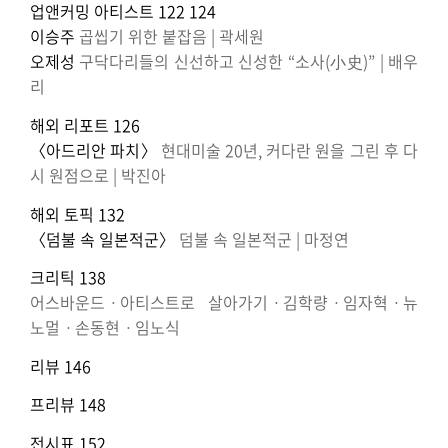
업앤커밍 아티스트 122 124
이승주
곱씹기 위한 붙잡음 | 곽세원
오제성
구닥다리들의 신선하고 신성한 “소사(小史)” | 배우
리
해외 리포트 126
〈아드리안 파치〉
현대미술 20년, 커다란 원을 그린 후 다
시 원점으로 | 박진아
해외 토픽 132
〈덤불 속 일본적군〉
덤불 속 일본적군 | 마정연
크리틱 138
어스바운드ㆍ아티스트로 살아가기ㆍ김학량ㆍ임자혁ㆍ뉴
노멀ㆍ손동현ㆍ임노식
리뷰 146
프리뷰 148
전시표 152