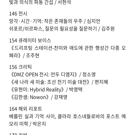
빛과 의식의 파동 간섭 / 서현석
146 전시
망각·시간·기억: 작은 존재들의 우주 / 심지언
쉬포르/쉬르파스, 질문의 필요성을 질문하기 / 김주원
154 큐레이터 보이스
《드리프팅 스테이션-찬미와 애도에 관한 행성간 다종 오
페라》/ 조주현
156 크리틱
《DMZ OPEN 전시: 언두 디엠지》/ 정소영
《새 나라 새 미술: 조선 전기 미술 대전》/ 편지혜
《유현미: Hybrid Reality》/ 박영택
《김한샘: Nowon》/ 강재영
164 해외 리포트
베를린 실과 기억 사이, 클라라 호스네들로바의 포스트 메
모리 미학 / 박은지