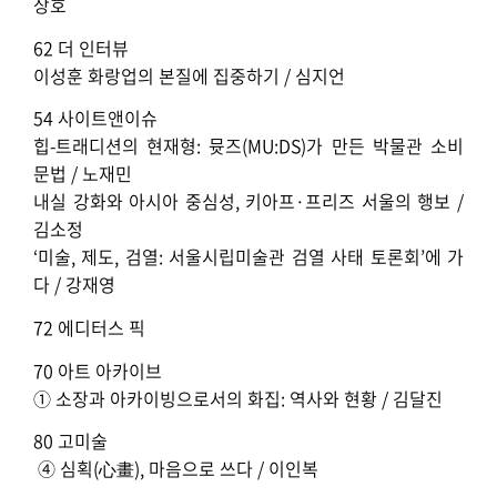
상호
62 더 인터뷰
이성훈 화랑업의 본질에 집중하기 / 심지언
54 사이트앤이슈
힙-트래디션의 현재형: 뮷즈(MU:DS)가 만든 박물관 소비
문법 / 노재민
내실 강화와 아시아 중심성, 키아프·프리즈 서울의 행보 /
김소정
‘미술, 제도, 검열: 서울시립미술관 검열 사태 토론회’에 가
다 / 강재영
72 에디터스 픽
70 아트 아카이브
① 소장과 아카이빙으로서의 화집: 역사와 현황 / 김달진
80 고미술
④ 심획(心畫), 마음으로 쓰다 / 이인복