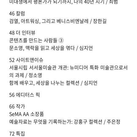
미대생에서 평론가가 되기까지, 나의 40년 지기 / 최범
46 칼럼
검열, 아트워싱, 그리고 베니스비엔날레 / 장한길
48 더 인터뷰
콘텐츠를 만드는 사람들 ③
문소영, 맥락을 읽고 세상을 엮다 / 심지언
52 사이트앤이슈
서울시립 서서울미술관 개관: 뉴미디어 특화 미술관으로서
의 과제 / 정소영
함께 배우고, 세상을 나누는 컬렉션 / 심지언
56 에디터스 픽
66 작가
SeMA AA 소장품
예술자료는 무엇을 기록하는가: 강홍구 컬렉션 / 주은정
72 특집