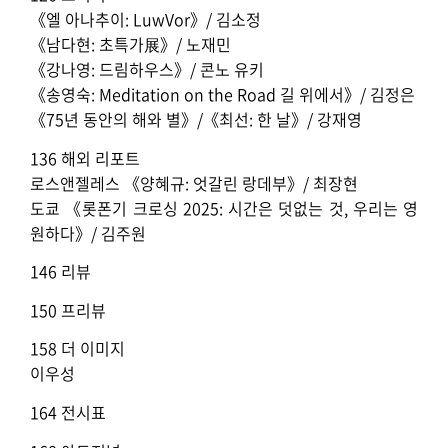
《엘 아나추이: LuwVor》/ 김소정
《남다현: 초특가展》/ 노재민
《강나영: 드림하우스》/ 콘노 유키
《송영숙: Meditation on the Road
길 위에서》/ 김정은
《75년 동안의 해와 별》/《최선: 한 날》/
강재영
136 해외 리포트
로스앤젤레스 《양혜규: 엇갈린 랑데부》/ 최장현
도쿄 《롯폰기 크로싱 2025: 시간은 덧없는 것, 우리는 영
원하다》/ 김주원
146 리뷰
150 프리뷰
158 더 이미지
이우성
164 전시표