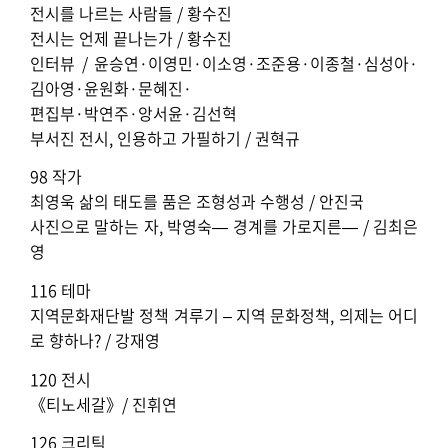
전시를 나르는 사람들 / 황수진
전시는 언제 끝나는가 / 황수진
인터뷰 / 윤승연·이영민·이소영·조준용·이종철·심성아·
김아영·윤원화·문혜진·
편집부·박연주·앙서윤·김선혁
부서진 전시, 인용하고 가필하기 / 권혁규
98 작가
최영욱 삶의 태도를 품은 조형성과 수행성 / 안진국
사진으로 말하는 자, 박영숙— 경계를 가로지른— / 김최은
영
116 테마
지역문화재단발 정책 겨루기 – 지역 문화정책, 의제는 어디
로 향하나? / 강재영
120 전시
《티노세갈》/ 진휘연
126 크리틱