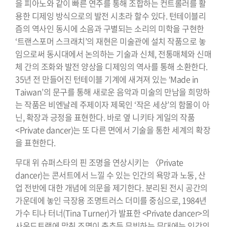
을 피아노와 같이 빠른 연주를 통해 조합하는 컨트롤러를 활
용한 디제잉 방식으로의 발전 시초라 할수 있다. 턴테이블리
즘의 역사인 동시에 소음과 구별되는 소리의 미학을 구현한
‘트랜스포머 스크래치’의 재현은 미술관에 설치 작품으로 놓
임으로써 동시대에서 논의하는 기술과 신체, 전통매체와 신매
체 간의 조화와 발전 양상을 디제잉의 역사를 통해 소환한다.
35년 전 만들어진 턴테이블 기계에 새겨져 있는 ‘Made in
Taiwan’의 문구를 통해 새로운 음악과 미술의 만남을 희망하
는 작품은 비엔날레 주제이자 제목인 ‘작은 세상’의 함몰이 아
닌, 확장과 긍정을 표현한다. 바로 옆 니키타 게일의 작품
<Private dancer)는 또 다른 면에서 기술을 통한 세계의 확장
을 표현한다.
무대 위 슈퍼스타의 핀 조명을 연상시키는 〈Private
dancer)는 콘서트에서 느낄 수 있는 인간의 욕망과 노동, 산
업 전반에 대한 개념에 의문을 제기한다. 분리된 전시 공간의
가운데에 놓인 극장용 조명트러스 더미를 중심으로, 1984년
가수 티나 터너(Tina Turner)가 발표한 <Private dancer>의
사운드트랙에 맞춰 조명이 춤추듯 무빙하는 무대에는 인간의