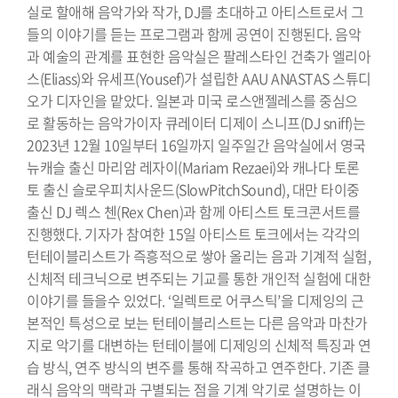
실로 할애해 음악가와 작가, DJ를 초대하고 아티스트로서 그
들의 이야기를 듣는 프로그램과 함께 공연이 진행된다. 음악
과 예술의 관계를 표현한 음악실은 팔레스타인 건축가 엘리아
스(Eliass)와 유세프(Yousef)가 설립한 AAU ANASTAS 스튜디
오가 디자인을 맡았다. 일본과 미국 로스앤젤레스를 중심으
로 활동하는 음악가이자 큐레이터 디제이 스니프(DJ sniff)는
2023년 12월 10일부터 16일까지 일주일간 음악실에서 영국
뉴캐슬 출신 마리암 레자이(Mariam Rezaei)와 캐나다 토론
토 출신 슬로우피치사운드(SlowPitchSound), 대만 타이중
출신 DJ 렉스 첸(Rex Chen)과 함께 아티스트 토크콘서트를
진행했다. 기자가 참여한 15일 아티스트 토크에서는 각각의
턴테이블리스트가 즉흥적으로 쌓아 올리는 음과 기계적 실험,
신체적 테크닉으로 변주되는 기교를 통한 개인적 실험에 대한
이야기를 들을수 있었다. ‘일렉트로 어쿠스틱’을 디제잉의 근
본적인 특성으로 보는 턴테이블리스트는 다른 음악과 마찬가
지로 악기를 대변하는 턴테이블에 디제잉의 신체적 특징과 연
습 방식, 연주 방식의 변주를 통해 작곡하고 연주한다. 기존 클
래식 음악의 맥락과 구별되는 점을 기계 악기로 설명하는 이