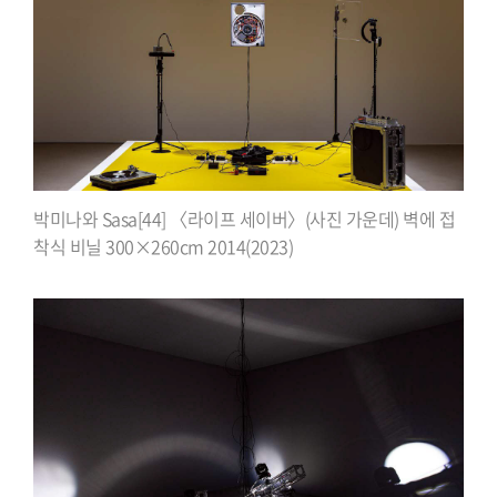
박미나와 Sasa[44] 〈라이프 세이버〉(사진 가운데) 벽에 접
착식 비닐 300×260cm 2014(2023)