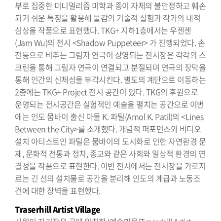
부로 집중한 미니멀리즘 미학과 종이 자체의 불안정하고 훼손
되기 쉬운 특징을 활용해 물감의 기술적 실험과 작가의 내적
심상을 작품으로 표현했다. TKG+ 지하1층에서는 우젠젠
(Jam Wu)의 전시 <Shadow Puppeteer> 가 진행되었다. 손
전등으로 비추는 그림자 연극이 상영되는 전시장은 각각의 스
크린을 통해 그림자 연극이 연결되고 분절되며 연극의 장막을
통해 인간의 신체성을 부각시킨다. 별도의 계단으로 이동하는
2층에는 TKG+ Project 전시 공간이 있다. TKG의 후원으로
운영되는 전시공간은 실험적인 예술을 펼치는 공간으로 이번
에는 인도 뭄바이 출신 아몰 K. 파틸(Amol K. Patil)의 <Lines
Between the City>를 소개했다. 개념적 퍼포먼스와 비디오
설치 아티스트인 파틸은 뭄바이의 도시화로 인한 자연환경 문
제, 문화적 전통과 정치, 종교와 같은 사회와 일상적 환경의 연
결성을 작품으로 표현한다. 이번 전시에서는 전시장을 가로지
르는 긴 선의 설치물로 공간을 분리해 인도의 계급과 노동조
건에 대한 장벽을 표현했다.
Traserhill Artist Village