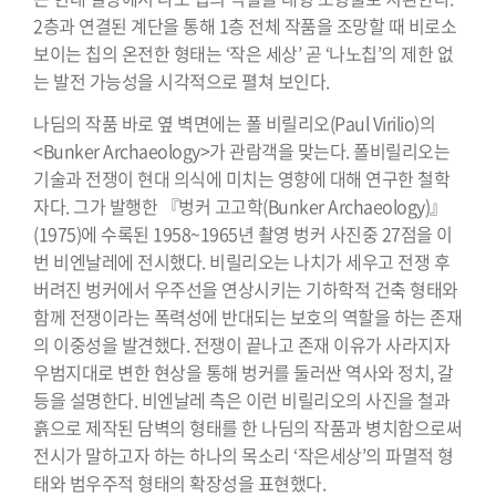
2층과 연결된 계단을 통해 1층 전체 작품을 조망할 때 비로소
보이는 칩의 온전한 형태는 ‘작은 세상’ 곧 ‘나노칩’의 제한 없
는 발전 가능성을 시각적으로 펼쳐 보인다.
나딤의 작품 바로 옆 벽면에는 폴 비릴리오(Paul Virilio)의
<Bunker Archaeology>가 관람객을 맞는다. 폴비릴리오는
기술과 전쟁이 현대 의식에 미치는 영향에 대해 연구한 철학
자다. 그가 발행한 『벙커 고고학(Bunker Archaeology)』
(1975)에 수록된 1958~1965년 촬영 벙커 사진중 27점을 이
번 비엔날레에 전시했다. 비릴리오는 나치가 세우고 전쟁 후
버려진 벙커에서 우주선을 연상시키는 기하학적 건축 형태와
함께 전쟁이라는 폭력성에 반대되는 보호의 역할을 하는 존재
의 이중성을 발견했다. 전쟁이 끝나고 존재 이유가 사라지자
우범지대로 변한 현상을 통해 벙커를 둘러싼 역사와 정치, 갈
등을 설명한다. 비엔날레 측은 이런 비릴리오의 사진을 철과
흙으로 제작된 담벽의 형태를 한 나딤의 작품과 병치함으로써
전시가 말하고자 하는 하나의 목소리 ‘작은세상’의 파멸적 형
태와 범우주적 형태의 확장성을 표현했다.