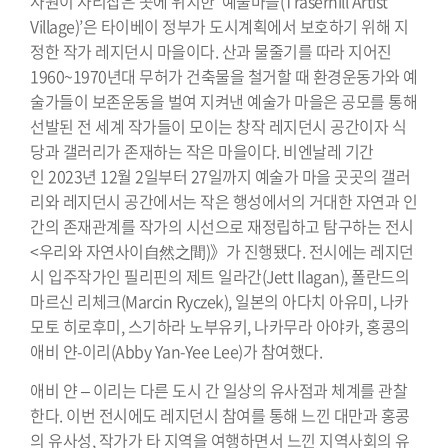
사원이 자리잡은 곳에 위치한 ‘예술마을(Traserhill Artist
Village)’은 타이베이 정부가 도시계획에서 보호하기 위해 지
정한 작가 레지던시 마을이다. 산과 물줄기를 따라 지어진
1960~1970년대 무허가 건축물을 철거할 때 환경운동가와 예
술가들이 보존운동을 벌여 지켜낸 예술가 마을은 공모를 통해
선발된 전 세계 작가들이 모이는 창작 레지던시 공간이자 식
당과 갤러리가 존재하는 작은 마을이다. 비엔날레 기간
인 2023년 12월 2일부터 27일까지 예술가 마을 곳곳의 갤러
리와 레지던시 공간에서는 작은 행성에서의 거대한 자연과 인
간의 존재관계를 작가의 시선으로 재정립하고 탐구하는 전시
<우리와 자연사이自然之間)》가 진행됐다. 전시에는 레지던
시 입주작가인 필리핀의 제트 일라간(Jett Ilagan), 폴란드의
마르신 리체크(Marcin Ryczek), 일본의 아다치 아유미, 나카
모토 히로후미, 스기하라 노부유키, 나카무라 아야카, 홍콩의
애비 얀-이리(Abby Yan-Yee Lee)가 참여했다.
애비 얀 – 이리는 다른 도시 간 일상의 유사점과 체계를 관찰
한다. 이번 전시에도 레지던시 참여를 통해 느낀 대만과 홍콩
의 유사성, 작가가 타 지역을 여행하면서 느낀 지역사회의 유