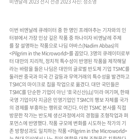
비엔날레 2023 전시 전경 2023 사진: 정소영
이번 비엔날레 큐레이터 중 한 명인 프레야추는 기자와의 인
터뷰에서 가장 인상 깊은 작품 중 하나이자 비엔날레 주제
를 잘 설명하는 작품으로 나딤 아바스(Nadim Abbas)의
<Pilgrim in the Microworld>를 꼽았다. 3명의 큐레이터로부
터 대만의 지리적, 정치적 특수성이 반영된 작품을 제작해달
라는 바람을 들은 나딤은 대만의 글로벌 반도체 기업 TSMC를
둘러싼 중국과 미국 간 갈등과 무역거래의 특수성을 발견하고
TSMC의 마이크로 칩을 작업으로 옮겼다. 대만 국민들은
TSMC를 단순한 기업이 아닌 ‘호국신산(山)’이라 여기며, 한때
국영 기업이자 지금은 민영기업인 TSMC의 행보 자체를 국가
의 경제를 부흥하는 행위로 여긴다. 이런 TSMC 본사를 직접
방문한 작가는 반도체 생산과정에서의 경험을 조형작업과 퍼
포먼스에 반영했다. 작품 규모에 변화를 시도하는 작가의 기
존 방향성과도 일치하는 작품 <Pilgrim in the Microworld>
는 현대 일상에서 나노 칩의 역할을 대형 조형물로 치환한다.