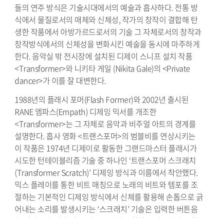
들의 연주 방식은 기술시대에서의 예술과 흡사하다. 전통 방
식에서 물질로서의 매체와 신체성, 작가의 창작이 결합해 탄
생한 작품에서 아방가르드로서의 기술 그 자체로서의 창작과
창작방식에서의 신체성을 변화시킨 예술을 동시에 마주하게
한다. 음악실 밖 전시장에 설치된 디제이 스니프 설치 작품
<Transformer>와 니키타 게일 (Nikita Gale)의 <Private
dancer>가 이를 잘 대변한다.
1988년의 플래시 포머(Flash Former)와 2002년 출시된
RANE 엠파스(Empath) 디제잉 믹서를 개조한
<Transformer>는 그 자체로 음악과 비주얼 아트의 경계를
설명한다. 흡사 영화 <트랜스포머>의 범블비를 연상시키는
이 작품은 1974년 디제이로 활동한 그랜드마스터 플래시가
시도한 턴테이블리즘 기술 중 하나인 ‘트랜스포머 스크래치
(Transformer Scratch)’ 디제잉 방식과 이름에서 착안했다.
믹스 플레이를 통한 비트 매칭으로 노래의 비트와 템포를 조
절하는 기본적인 디제잉 방식에서 신체를 활용해 손톱으로 긁
어내는 소리를 발생시키는 ‘스크래치’ 기술은 입력한 버튼음