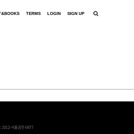
T&BOOKS
TERMS
LOGIN
SIGN UP
 2012-서울금천-0877