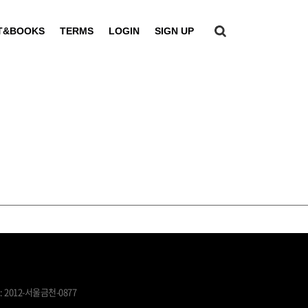
T&BOOKS
TERMS
LOGIN
SIGN UP
 2012-서울금천-0877