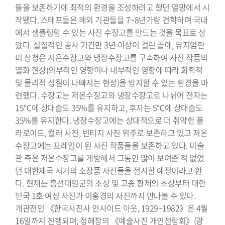
들을 보존하기에 최적의 환경을 조성하려고 했던 열망에서 시
작됐다. 스태프들은 해외 기관들을 7~8년가량 견학하며 국내
에서 샘플링할 수 있는 사진 수장고를 만드는 것을 목표로 삼
았다. 실질적인 공사 기간만 3년 이상이 걸린 끝에, 뮤지엄한
미 삼청은 저온수장고와 냉장수장고를 구축하여 사진 작품의
열화 현상(외부적인 영향이나 내부적인 영향에 따라 화학적
및 물리적 성질이 나빠지는 현상)을 방지할 수 있는 환경을 마
련했다. 수장고는 저온수장고와 냉장수장고로 나뉘어 전자는
15℃에 상대습도 35%를 유지하고, 후자는 5℃에 상대습도
35%를 유지한다. 냉장수장고에는 상대적으로 더 취약한 폴
라로이드, 컬러 사진, 빈티지 사진 위주로 보존하고 있고 저온
수장고에는 프레임이 된 사진 작품들을 보존하고 있다. 미술
관 측은 저온수장고를 개방해서 그동안 많이 보여준 적 없었
던 대한제국 시기의 소장품 사진들을 전시할 예정이라고 한
다. 현재는 흥선대원군의 초상 및 고종 황제의 초상부터 대한
민국 1호 여성 사진가 이홍경의 사진까지 만나볼 수 있다.
개관전인 《한국사진사 인사이드 아웃, 1929~1982》은 4월
16일까지 진행되며, 정해창의 《예술사진 개인전람회》(광