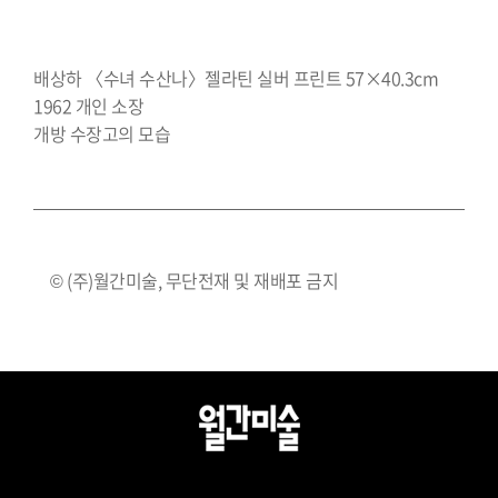
배상하 〈수녀 수산나〉젤라틴 실버 프린트 57×40.3cm
1962 개인 소장
개방 수장고의 모습
© (주)월간미술, 무단전재 및 재배포 금지