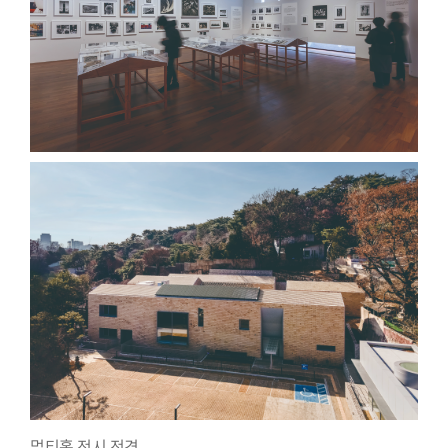
멀티홀 전시 전경