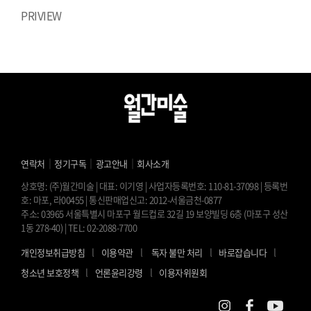
PRIVIEW
｜
｜
｜
연락처
정기구독
광고안내
회사소개
상호명: (주)월간미술 | 대표: 이기영 | 사업자등록번호: 110-81-37098 | 등록번
호: 마포, 라00455 | 통신판매업신고: 2012-서울금천-0877
주소: 03965 서울특별시 마포구 월드컵로 32길 19 보양빌딩 6층 (마포구 성산
1동 278-40) | TEL: 02-2088-7700
l
l
l
l
개인정보취급방침
이용약관
독자 불만 처리
바로잡습니다
l
l
청소년 보호정책
언론윤리강령
이용자위원회