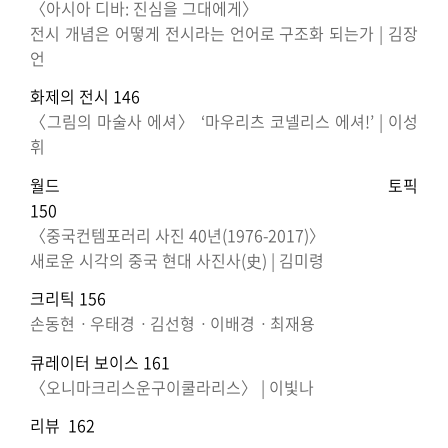
〈아시아 디바: 진심을 그대에게〉
전시 개념은 어떻게 전시라는 언어로 구조화 되는가 | 김장
언
화제의 전시 146
〈그림의 마술사 에셔〉 ‘마우리츠 코넬리스 에셔!’ | 이성
휘
월드 토픽
1
〈중국컨템포러리 사진 40년(1976-2017)〉
새로운 시각의 중국 현대 사진사(史) | 김미령
크리틱 156
손동현ㆍ우태경ㆍ김선형ㆍ이배경ㆍ최재용
큐레이터 보이스 161
〈오니마크리스운구이쿨라리스〉 | 이빛나
리뷰 162