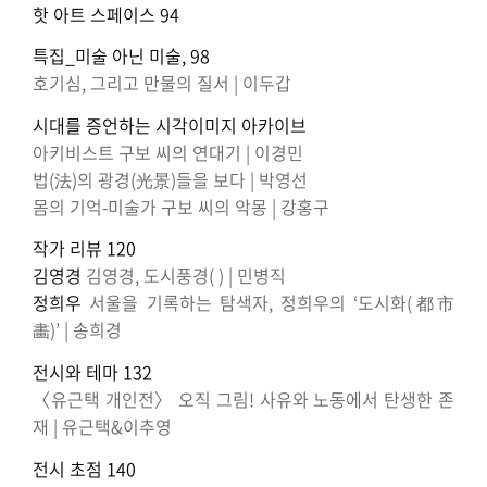
핫 아트 스페이스 94
특집_미술 아닌 미술, 98
호기심, 그리고 만물의 질서 | 이두갑
시대를 증언하는 시각이미지 아카이브
아키비스트 구보 씨의 연대기 | 이경민
법(法)의 광경(光景)들을 보다 | 박영선
몸의 기억-미술가 구보 씨의 악몽 | 강홍구
작가 리뷰 120
김영경
김영경, 도시풍경( ) | 민병직
정희우
서울을 기록하는 탐색자, 정희우의 ‘도시화(都市
畵)’ | 송희경
전시와 테마 132
〈유근택 개인전〉 오직 그림! 사유와 노동에서 탄생한 존
재 | 유근택&이추영
전시 초점 140