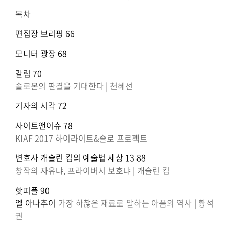
목차
편집장 브리핑 66
모니터 광장 68
칼럼 70
솔로몬의 판결을 기대한다 | 천혜선
기자의 시각 72
사이트앤이슈 78
KIAF 2017 하이라이트&솔로 프로젝트
변호사 캐슬린 킴의 예술법 세상 13 88
창작의 자유냐, 프라이버시 보호냐 | 캐슬린 킴
핫피플 90
엘 아나추이
가장 하찮은 재료로 말하는 아픔의 역사 | 황석
권