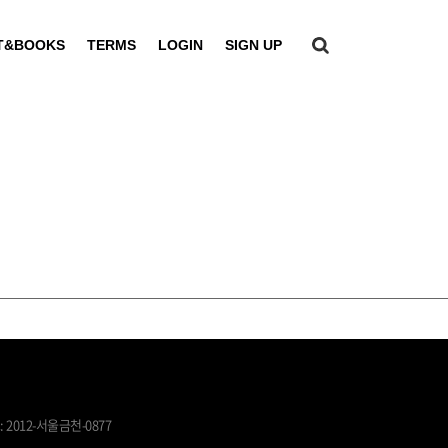
T&BOOKS
TERMS
LOGIN
SIGN UP
 2012-서울금천-0877