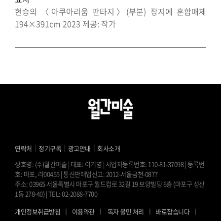
현승의 〈아쿠아리움 판타지〉(부분) 장지에 혼합매체
194×391cm 2023 제공: 작가
｜
｜
｜
연락처
정기구독
광고안내
회사소개
상호명: (주)월간미술 | 대표: 이기영 | 사업자등록번호: 110-81-37098 | 등록번
호: 마포, 라00455 | 통신판매업신고: 2012-서울금천-0877
주소: 03965 서울특별시 마포구 월드컵로 32길 19 보양빌딩 6층 (마포구 성산
1동 278-40) | TEL: 02-2088-7700
l
l
l
l
개인정보취급방침
이용약관
독자 불만 처리
바로잡습니다