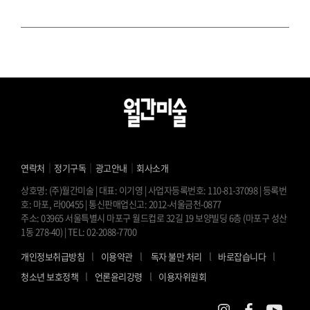
｜
｜
｜
연락처
정기구독
광고안내
회사소개
상호명: (주)월간미술 | 대표: 이기영 | 사업자등록번호: 110-81-37098 | 등록번
호: 마포, 라00455 | 통신판매업신고: 2012-서울금천-0877
주소: 03965 서울특별시 마포구 월드컵로 32길 19 보양빌딩 6층 (마포구 성산
1동 278-40) | TEL: 02-2088-7700
l
l
l
l
개인정보취급방침
이용약관
독자 불만 처리
바로잡습니다
l
l
청소년 보호정책
언론윤리강령
이용자위원회