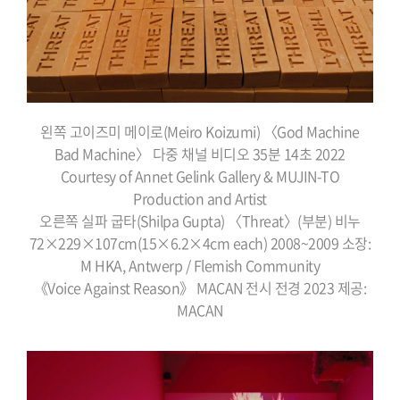
왼쪽 고이즈미 메이로(Meiro Koizumi) 〈God Machine
Bad Machine〉 다중 채널 비디오 35분 14초 2022
Courtesy of Annet Gelink Gallery & MUJIN-TO
Production and Artist
오른쪽 실파 굽타(Shilpa Gupta) 〈Threat〉(부분) 비누
72×229×107cm(15×6.2×4cm each) 2008~2009 소장:
M HKA, Antwerp / Flemish Community
《Voice Against Reason》 MACAN 전시 전경 2023 제공:
MACAN