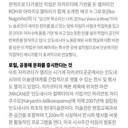
관적으로 다가왔던 작업은 자카르타에 기반을 둔 갤러리인
ROH와 아라리오갤러리가 함께 소개한 에코 누그로호(Eko
Nugroho)의
다. ‘당신의 목소리는 나의 것(Your Voice is Mine)’이라
는 슬로건이 새겨진 판자를 들고 있는 양복 차림의 사람과 작업복을 입고
콘크리트 야자수에 몸을 기댄 채 쉬고 있는듯한 인물 설치 작업이 공간의
한복판을 장식하고 있다. 인도네시아 노동문제와 사회 현실에 대한 비판
을 담은 이 작업은 아트페어라는 특수한 곳에 설치됨으로써 단순하지만
직접적인 메시지를 더 효과적으로 전달했다.
로컬, 공동체 문화를 중시한다는 것
아트 자카르타가 열리는 시기에 자카르타곳곳에서는 인도네
시아의 미술생태계를 간접적으로 엿볼 수 있는 전시 및 행사
도 열리고 있었다. 자카르타의 케본 제룩에 위치한 마찬
(MACAN)은 인도네시아 컬렉터이자 기업가인 하리얀토 아디
쿠수모(Haryanto Adikoesoemo)에 의해 2007년에 설립된
인도네시아 최초의 현대미술관이다. 미술관은 현장교육과보
존 공간을 포함하여 7,100m의 시설에서 전시와 행사를 비롯
한 활동적인 프로그램을 연다. 미국 시사주간 타임이 발표한