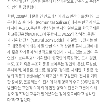
서 착안해 전시 공간을 일종의 내장기관으로 간주하고 수행적
인 번역을 감행했다.
한편, 2008년에 문을 연 인도네시아 최초 민간 아트센터인 코
무니타스 살리하라(Komunitas Salihara)에서는 한국과 인도
네시아 수교 50주년을 기념하는 행사의 일환으로 한국국제문
화교류진흥원(KOFICE)이 주관하고 WESS의 장혜정, 윤율리
가 기획한 전시 (Natural Born Odds》가 열렸다. 전시는 한
국 대중문화의 배경이 될 만한 역사적 상황을 통해 그것에 대
해 젊은 작가들이 ‘태생적으로 당연히 가지고 있는 고민이 무
엇인지 보여주고자 기획됐다. 한국만의 특징적인 도시 경관,
속도, 조화 혹은 부조화 등을 보여주는 김민희, 돈선, 류성실,
무니페리, 이동훈, 안초롱, 임영주, 정여름, 차재민, 최용준, 현
남의 작품과 뭎:(Muip)의 퍼포먼스로 구성됐다. 전시를 기획
한 장혜정, 윤율리는 이 전시에 대해 양국의 수교 50주년을 기
념한다는 표면적 의미 외에 민간 영역의 전문가 그룹에 의해
상호 참조적인 교류가 일어났다는 점이 중요하다고 생각한
다”라고 짚었다.