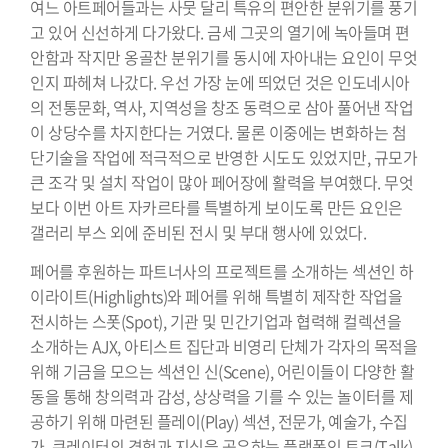
여느 아트페어들과는 사뭇 달리 특유의 편안한 분위기를 풍기
고 있어 신선하게 다가왔다. 금세 그곳의 열기에 녹아들며 편
안함과 작지만 옹골찬 분위기를 동시에 자아내는 요인이 무엇
인지 파헤쳐 나갔다. 우선 가장 눈에 띄었던 것은 인도네시아
의 전통문화, 역사, 지역성을 창조 동력으로 삼아 풀어낸 작업
이 상당수를 차지한다는 거였다. 물론 이중에는 변화하는 첨
단기술을 작업에 적극적으로 반영한 시도도 있었지만, 규모가
큰 조각 및 설치 작업이 많아 페어장에 활력을 부여했다. 무엇
보다 이번 아트 자카르타를 특별하게 보이도록 만든 요인은
갤러리 부스 외에 준비된 전시 및 부대 행사에 있었다.
페어를 후원하는 파트너사의 프로젝트를 소개하는 섹션인 하
이라이트(Highlights)와 페어를 위해 특별히 제작한 작업을
전시하는 스폿(Spot), 기관 및 민간기업과 협력해 컬렉션을
소개하는 AJX, 아티스트 집단과 비영리 단체가 각자의 목적을
위해 기금을 모으는 섹션인 신(Scene), 어린이들이 다양한 활
동을 통해 창의력과 감성, 상상력을 기를 수 있는 놀이터를 제
공하기 위해 마련된 플레이(Play) 섹션, 전문가, 예술가, 수집
가, 큐레이터의 경험과 지식을 공유하는 플랫폼인 토크(Talk)