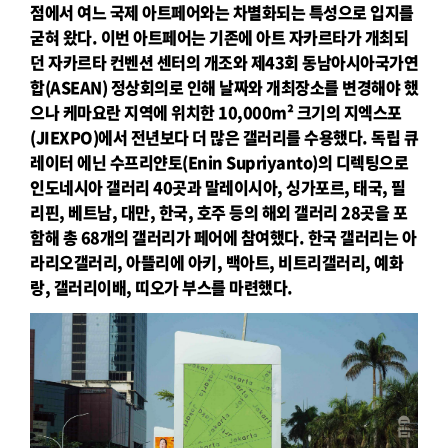
점에서 여느 국제 아트페어와는 차별화되는 특성으로 입지를
굳혀 왔다.
이번 아트페어는 기존에 아트 자카르타가 개최되
던 자카르타 컨벤션 센터의 개조와 제43회 동남아시아국가연
합(ASEAN)
정상회의로 인해 날짜와 개최장소를 변경해야 했
으나 케마요란 지역에 위치한 10,000m² 크기의 지엑스포
(JIEXPO)에서
전년보다 더 많은 갤러리를 수용했다. 독립 큐
레이터 에닌 수프리얀토(Enin Supriyanto)의 디렉팅으로
인도네시아 갤러리
40곳과 말레이시아, 싱가포르, 태국, 필
리핀, 베트남, 대만, 한국, 호주 등의 해외 갤러리 28곳을 포
함해 총 68개의 갤러리가
페어에 참여했다. 한국 갤러리는 아
라리오갤러리, 아뜰리에 아키, 백아트, 비트리갤러리, 예화
랑, 갤러리이배, 띠오가 부스를
마련했다.