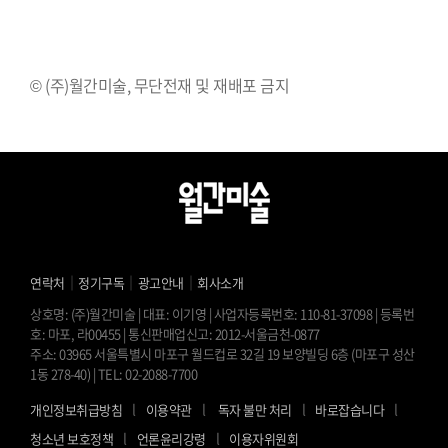
© (주)월간미술, 무단전재 및 재배포 금지
｜
｜
｜
연락처
정기구독
광고안내
회사소개
상호명: (주)월간미술 | 대표: 이기영 | 사업자등록번호: 110-81-37098 | 등록번
호: 마포, 라00455 | 통신판매업신고: 2012-서울금천-0877
주소: 03965 서울특별시 마포구 월드컵로 32길 19 보양빌딩 6층 (마포구 성산
1동 278-40) | TEL: 02-2088-7700
l
l
l
l
개인정보취급방침
이용약관
독자 불만 처리
바로잡습니다
l
l
청소년 보호정책
언론윤리강령
이용자위원회