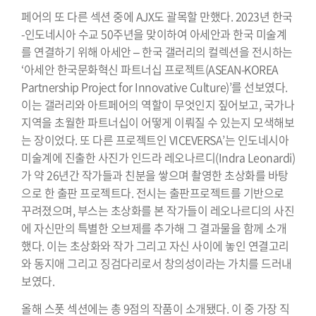
페어의 또 다른 섹션 중에 AJX도 괄목할 만했다. 2023년 한국
-인도네시아 수교 50주년을 맞이하여 아세안과 한국 미술계
를 연결하기 위해 아세안 – 한국 갤러리의 컬렉션을 전시하는
‘아세안 한국문화혁신 파트너십 프로젝트(ASEAN-KOREA
Partnership Project for Innovative Culture)’를 선보였다.
이는 갤러리와 아트페어의 역할이 무엇인지 짚어보고, 국가나
지역을 초월한 파트너십이 어떻게 이뤄질 수 있는지 모색해보
는 장이었다. 또 다른 프로젝트인 VICEVERSA’는 인도네시아
미술계에 진출한 사진가 인드라 레오나르디(Indra Leonardi)
가 약 26년간 작가들과 친분을 쌓으며 촬영한 초상화를 바탕
으로 한 출판 프로젝트다. 전시는 출판프로젝트를 기반으로
꾸려졌으며, 부스는 초상화를 본 작가들이 레오나르디의 사진
에 자신만의 특별한 오브제를 추가해 그 결과물을 함께 소개
했다. 이는 초상화와 작가 그리고 자신 사이에 놓인 연결고리
와 동지애 그리고 징검다리로서 창의성이라는 가치를 드러내
보였다.
올해 스폿 섹션에는 총 9점의 작품이 소개됐다. 이 중 가장 직