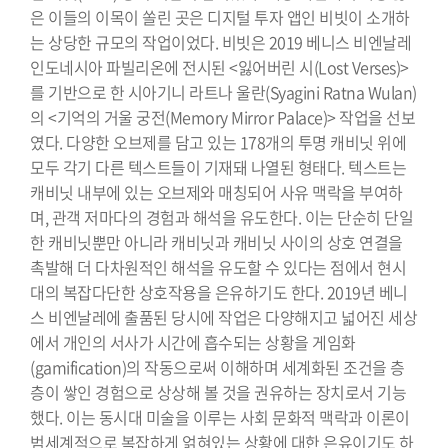
은 이들의 이목이 쏠린 곳은 디지털 투자 앱인 비빗이 소개하
는 상당한 규모의 작업이었다. 비빗은 2019 베니스 비엔날레
인도네시아 파빌리온에 전시된 <잃어버린 시(Lost Verses)>
를 기반으로 한 시아기니 라트나 울란(Syagini Ratna Wulan)
의 <기억의 거울 궁전(Memory Mirror Palace)> 작업을 선보
였다. 다양한 오브제를 담고 있는 178개의 투명 캐비닛 위에
모두 각기 다른 텍스트들이 기재돼 나열된 형태다. 텍스트는
캐비닛 내부에 있는 오브제와 매칭되어 사유 맥락을 부여하
며, 관객 저마다의 경험과 해석을 유도한다. 이는 단순히 단일
한 캐비닛뿐만 아니라 캐비닛과 캐비닛 사이의 상호 연결을
촉발해 더 다차원적인 해석을 유도할 수 있다는 점에서 현시
대의 복잡다단한 상호작용을 은유하기도 한다. 2019년 베니
스 비엔날레에 출품된 당시에 작업은 다양해지고 넓어진 세상
에서 개인의 서사가 시간에 흡수되는 상황을 게임화
(gamification)의 작동으로써 이해하며 세계화된 조건을 층
층이 쌓인 경험으로 상상해 볼 것을 권유하는 장치로서 기능
했다. 이는 동시대 미술을 이루는 사회 문화적 맥락과 이론이
범세계적으로 복잡하게 얽혀있는 상황에 대한 은유이기도 하