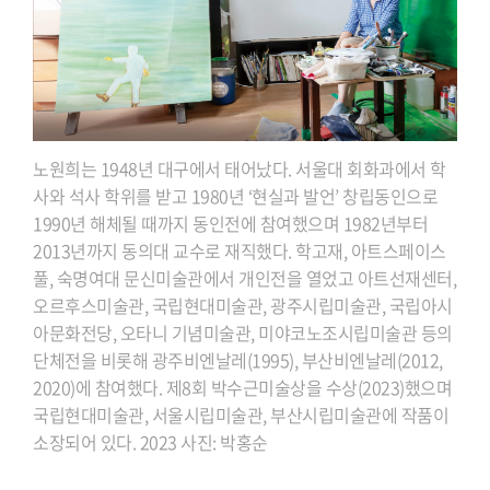
노원희는 1948년 대구에서 태어났다. 서울대 회화과에서 학
사와 석사 학위를 받고 1980년 ‘현실과 발언’ 창립동인으로
1990년 해체될 때까지 동인전에 참여했으며 1982년부터
2013년까지 동의대 교수로 재직했다. 학고재, 아트스페이스
풀, 숙명여대 문신미술관에서 개인전을 열었고 아트선재센터,
오르후스미술관, 국립현대미술관, 광주시립미술관, 국립아시
아문화전당, 오타니 기념미술관, 미야코노조시립미술관 등의
단체전을 비롯해 광주비엔날레(1995), 부산비엔날레(2012,
2020)에 참여했다. 제8회 박수근미술상을 수상(2023)했으며
국립현대미술관, 서울시립미술관, 부산시립미술관에 작품이
소장되어 있다. 2023 사진: 박홍순