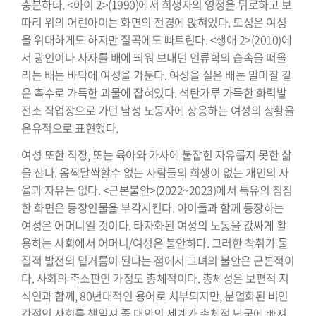
충분하다. <아이 2>(1990)에서 희생자의 영정을 뒤로하고 보
따리 위의 어린아이는 화면의 전경에 앉혀있다. 모성은 여성
을 위대하게도 하지만 질곡에도 빠트린다. <생애 2>(2010)에
서 광인이나 사자를 배에 띄워 보내던 인류학의 습속을 떠올
리는 배는 바닥에 여성을 가둔다. 여성을 실은 배는 말미잘 같
은 촉수로 가득한 괴물에 잡혀있다. 석탄가루 가득한 화력발
전소 작업장으로 가던 남성 노동자에 상응하는 여성의 상황을
은유적으로 표현했다.
여성 또한 직장, 또는 육아와 가사에 붙잡힌 자유롭지 못한 삶
을 산다. 옴짝달싹할수 없는 사람들의 희생이 없는 개인의 자
율과 자유는 없다. <근본불안>(2022~2023)에서 특유의 침침
한 화면은 등장인물을 부각시킨다. 아이들과 함께 등장하는
여성은 어머니일 것이다. 타자화된 여성의 노동을 값싸게 활
용하는 사회에서 어머니/여성은 불안하다. 그러한 착취가 물
질적 발전의 밑거름이 된다는 점에서 그녀의 불안은 근본적이
다. 사회의 축소판인 가정도 총체적이다. 총체성은 보편적 지
식인과 함께, 80년대적인 용어로 치부되지만, 분업화된 비인
간적인 사회를 책임져 줄 대안의 세계가 총체적 난국에 빠져