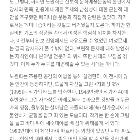
도 그렇다. 하지만 노원희는 진보적 문화예술운동의 한편에서
당시의 민족, 민중에 내재된 주체의 남성성에 대한 근본적 대
안을 추구했던 페미니즘 운동과 직접적 관련은 없었다. 작가
로서는 페미니즘이라는 깃발도 버거웠을지 모른다. 하지만 현
실비판 기조의 작품들 속에서 여성은 핵심적 위치를 차지한
다. 이전부터 진보 진영에서도 자유로울 수 없었던 여성문제
는 결국 당사자가 풀 수밖에 없다. 보편적 문제에 대해 발언하
는 지식인이나 분야별 전문가의 위치 또한 시대의 부침을 겪
었다. 이제 누가 누구를 대변해줄 수 있는 시대는 아니다.
노원희는 조용한 공감의 어법을 통해 실천한다. 이 전시에 많
은 인간이 등장하지만, 드물게 자신을 그린 <자화상 95>
(1995)는 작가의 태도를 압축한다. 1948년생인 작가가 40대
후반경에 그린 자화상은 아래로부터 솟아오른 깃발들과 누군
가의 영정, 울부짖는 살아남은 자들의 대해(海) 한가운데에서
불안하게 균형을 잡고 떠 있는 모습이다. 작가는 한 손에 그림
을 들고 바다 위에 세숫대야를 배 삼아 위태롭게 서 있다.
1980년대에 이어 ‘산자여 따르라’는 외침이 있었던 시대, 파도
치는 현실의 대해에서 그림은 어떤 일을 할 수 있을 것인가에