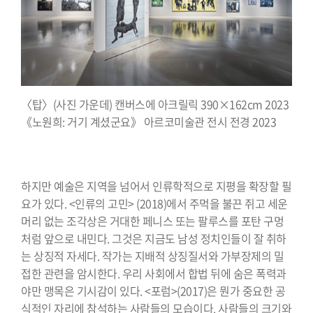
〈탑〉(사진 가운데) 캔버스에 아크릴릭 390×162cm 2023
《노원희: 거기 계셨군요》 아르코미술관 전시 전경 2023
하지만 예술은 지역을 넘어서 인류학적으로 지평을 확장할 필
요가 있다. <인류의 고민> (2018)에서 주먹을 불끈 쥐고 세운
머리 없는 조각상은 거대한 페니스 또는 팔루스를 포탄 구멍
처럼 앞으로 내민다. 그것은 지금도 남성 정치인들이 잘 취하
는 상징적 자세다. 작가는 지배적 상징질서와 가부장제의 밀
접한 관련을 암시한다. 우리 사회에서 합법 뒤에 숨은 폭력과
야만 맹목은 기시감이 있다. <포럼>(2017)은 뭔가 중요한 공
식적인 자리에 참석하는 사람들의 모습이다. 사람들의 크기와