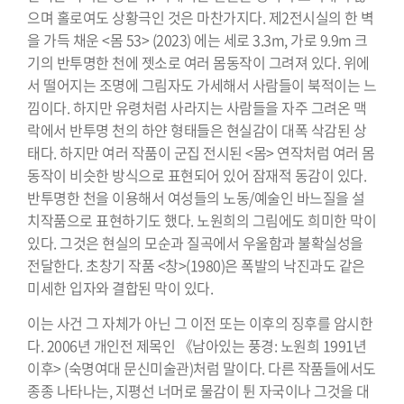
으며 홀로여도 상황극인 것은 마찬가지다. 제2전시실의 한 벽
을 가득 채운 <몸 53> (2023) 에는 세로 3.3m, 가로 9.9m 크
기의 반투명한 천에 젯소로 여러 몸동작이 그려져 있다. 위에
서 떨어지는 조명에 그림자도 가세해서 사람들이 북적이는 느
낌이다. 하지만 유령처럼 사라지는 사람들을 자주 그려온 맥
락에서 반투명 천의 하얀 형태들은 현실감이 대폭 삭감된 상
태다. 하지만 여러 작품이 군집 전시된 <몸> 연작처럼 여러 몸
동작이 비슷한 방식으로 표현되어 있어 잠재적 동감이 있다.
반투명한 천을 이용해서 여성들의 노동/예술인 바느질을 설
치작품으로 표현하기도 했다. 노원희의 그림에도 희미한 막이
있다. 그것은 현실의 모순과 질곡에서 우울함과 불확실성을
전달한다. 초창기 작품 <창>(1980)은 폭발의 낙진과도 같은
미세한 입자와 결합된 막이 있다.
이는 사건 그 자체가 아닌 그 이전 또는 이후의 징후를 암시한
다. 2006년 개인전 제목인 《남아있는 풍경: 노원희 1991년
이후> (숙명여대 문신미술관)처럼 말이다. 다른 작품들에서도
종종 나타나는, 지평선 너머로 물감이 튄 자국이나 그것을 대