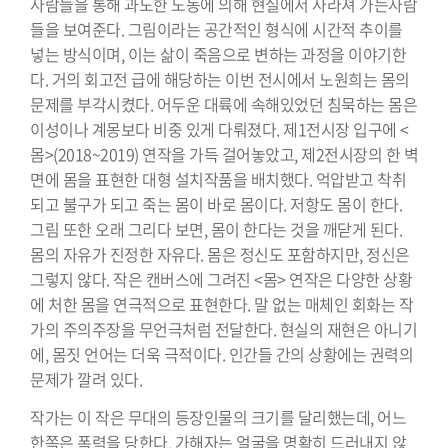
사람들을 통해 과도한 노동에 의해 현실에서 사라져 가는사람
들을 보여준다. 그림이라는 공간적인 형식에 시간적 추이를
넣는 방식이며, 이는 삶이 죽음으로 변하는 과정을 이야기한
다. 거의 회고전 급에 해당하는 이번 전시에서 노원희는 몸의
문제를 부각시켰다. 어두운 대륙에 속해있었던 침묵하는 몸은
이성이나 계몽보다 비중 있게 다뤄졌다. 제1전시장 입구에 <
몸>(2018~2019) 연작을 가득 걸어놓았고, 제2전시장의 한 벽
면에 몸을 표현한 대형 설치작품을 배치했다. 억압받고 착취
되고 불구가 되고 죽는 몸이 바로 몸이다. 저항도 몸이 한다.
그림 또한 오래 그리다 보면, 몸이 한다는 것을 깨닫게 된다.
몸의 자유가 진정한 자유다. 몸은 정신도 포함하지만, 정신은
그렇지 않다. 작은 캔버스에 그려진 <몸> 연작은 다양한 상황
에 처한 몸을 연극적으로 표현한다. 말 없는 매체인 회화는 작
가의 주의주장을 무언극처럼 전달한다. 현실의 재현은 아니기
에, 몸짓 언어는 더욱 극적이다. 인간들 간의 상황에는 권력의
문제가 깔려 있다.
작가는 이 작은 무대의 등장인물의 크기를 달리했는데, 어느
한쪽은 폭력을 당한다. 가해자는 얼굴을 명확히 드러내지 않