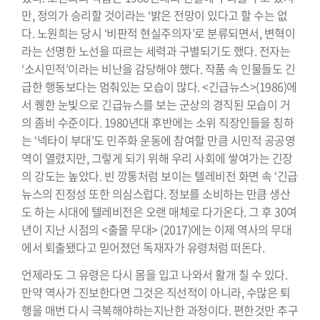
만, 정의가 승리할 것이라는 ‘밝은 전망이 있다고 할 수는 없
다. 노원희는 당시 ‘비판적 현실주의자’로 분류되면서, 변혁이
라는 선명한 노선을 따르는 세력과 구별되기도 했다. 전자는
‘소시민적’이라는 비난을 감당해야 했다. 작품 속 인물들도 긴
급한 행동보다는 멈춰있는 모습이 많다. <긴급뉴스>(1986)에
서 퀭한 눈빛으로 긴급뉴스를 보는 군상의 경직된 모습이 거
의 좀비 수준이다. 1980년대 후반에는 소위 직장인들을 칭하
는 ‘넥타이 부대’도 민주화 운동에 참여할 만큼 시민적 공공영
역이 열렸지만, 그렇게 되기 위해 우리 사회에 쌓여가는 긴장
의 강도는 높았다. 빈 깡통처럼 보이는 텔레비전 화면 속 ‘긴급
뉴스의 진정성 또한 의심스럽다. 정보를 소비하는 만큼 생산
도 하는 시대에 텔레비전은 오랜 매체로 다가온다. 그 후 30여
년이 지난 시점의 <출몰 무대> (2017)에는 이제 역사의 무대
에서 퇴출됐다고 믿어졌던 독재자가 유령처럼 떠돈다.
언제라도 그 유령은 다시 몸을 입고 나와서 활개 칠 수 있다.
만약 역사가 진보한다면 그것은 직선적이 아니라, 수많은 퇴
행을 매번 다시 극복해야하는지난한 과정이다. 편한것만 추구