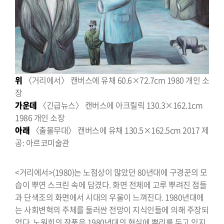
위
〈거리에서〉 캔버스에 유채 60.6×72.7cm 1980 개인 소
장
가운데
〈긴급뉴스〉 캔버스에 아크릴릭 130.3×162.1cm
1986 개인 소장
아래
〈출몰무대〉 캔버스에 유채 130.5×162.5cm 2017 제
공: 아르코미술관
<거리에서>(1980)는 노점상이 많았던 80년대에 구경꾼의 모
습이 뿌연 스크린 속에 담겼다. 화면 전체에 고루 뿌려진 점들
과 단색조의 화면에서 시대의 우울이 느껴진다. 1980년대에
는 사회변혁의 주체를 둘러싼 전망이 지식인들에 의해 주장되
었다. 노원희의 작품은 1980년대의 현실에 뿌리를 두고 있지