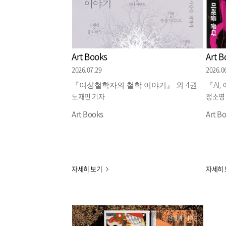
Art Books
Art B
2026.07.29
2026.0
『여성철학자의 철학 이야기』 외 4권
『AI
노재민 기자
정소영
Art Books
Art B
자세히 보기
자세히