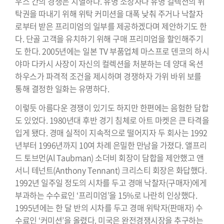
우스 간의 경쟁은 치열하다. 유명 소장자나 유명 컬렉션의 위
탁권을 따내기 위해 위탁 커미션을 대폭 낮춰 주거나 낙찰자
로부터 받은 프리미엄의 일부를 제공하겠다며 제안하기도 한
다. 단골 고객을 유치하기 위해 구매 프리미엄을 할인해주기
도 한다. 2005년에는 일본 TV 부품업체 마스프로 덴코의 하시
야마 다카시 사장이 자신의 컬렉션을 처분하는 데 양대 옥션
하우스가 파격적 조건을 제시하며 경쟁하자 가위 바위 보를
통해 결정한 일화는 유명하다.
이렇듯 아름다운 경쟁이 있기도 하지만 한편에는 음험한 담합
도 있었다. 1980년대 후반 경기 침체로 아트 마켓은 큰 타격을
입게 됐다. 경매 실적이 지속적으로 떨어지자 두 회사는 1992
년부터 1996년까지 10여 차례 은밀한 만남을 가졌다. 앨프리
드 토브먼(Al Taubman) 소더비 회장이 담합을 제안했고 앤
서니 테넌트(Anthony Tennant) 크리스티 회장은 화답했다.
1992년 일주일 정도의 시차를 두고 경매 낙찰자(구매자)에게
부과하는 수수료인 ‘프리미엄’을 15%로 나란히 인상했다.
1995년에는 한 달 반의 시차를 두고 경매 위탁자(판매자) 수
수료인 ‘커미션’을 올렸다. 미국은 완전경쟁시장을 추구하는