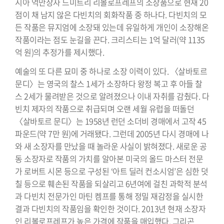
시아 억만장자 드미트리 리볼로프레프의 소장품으로 현재 20
점이 채 남지 않은 다빈치의 회화작품 중 하나다. 다빈치의 모
든 작품은 뮤지엄에 소장돼 있는데 유일하게 개인이 소장해온
작품이라는 점도 눈길을 끈다. 크리스티는 1억 달러(약 1135
억 원)의 추정가를 제시했다.
예술의 또 다른 묘미 중 하나로 소장 이력이 있다. 〈살바토르
문디〉는 영국의 찰스 1세가 소장하다 왕정 복고 후 아들 찰
스 2세가 물려받은 것으로 알려졌으나 이내 자취를 감췄다. 다
빈치 제자의 작품으로 취급되며 오랜 세월 유럽을 떠돌던
〈살바토르 문디〉는 1958년 런던 소더비 경매에서 고작 45
파운드(약 7만 원)에 거래됐다. 그런데 2005년 다시 경매에 나
와 새 소장자를 만났을 때 놀라운 사실이 밝혀졌다. 새로운 공
동 소장자로 작품의 가치를 알아본 미국의 올드 마스터 전문
가 로버트 시몬 등으로 구성된 ‘아트 딜러 컨소시엄’은 심한 덧
칠 등으로 훼손된 작품을 되살리고 6년여에 걸친 과학적 분석
과 다빈치 전문가인 마틴 켐프를 통해 정밀 재감정을 실시한
결과 다빈치의 작품임을 확인한 것이다. 2013년 현재 소장자
인 리볼로프레프가 높은 가격에 작품을 매입했다. 그리곤