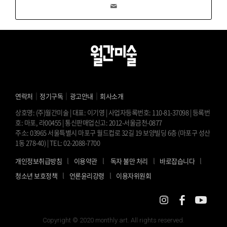
｜
｜
｜
연락처
정기구독
광고안내
회사소개
상호명: (주)월간미술 | 대표: 이기영 | 사업자등록번호: 110-81-37098 | 등록번
호: 마포, 라00455 | 통신판매업신고: 2012-서울금천-0877
주소: 03965 서울특별시 마포구 월드컵로 32길 19 보양빌딩 6층 (마포구 성산
1동 278-40) | TEL: 02-2088-7700
l
l
l
l
개인정보취급방침
이용약관
독자 불만 처리
바로잡습니다
l
l
청소년 보호정책
언론윤리강령
이용자위원회
Copyright © 2020 monthly art. All rights reserved.