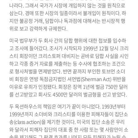
나라다. 그래서 국가가 시장에 개입하지 않는 것을 원칙으로
삼는다. 경매 또한 시장의 일종이라서 불개입이 원칙이다. 하
지만 불공정 거래, 담합이나 독과점에 대해서는 반시장적 행
위로 보고 강력하게 규제한다.
미국 법무부가 두 회사 간의 담합 행위에 대한 첩보를 입수하
고 조사에 들어갔다. 조사가 시작되자 1999년 12월 당시 크리
스티 회장이던 크리스토퍼 대비지는 곧바로 담합 사실을 시인
하고 각종 증거 자료를 제출하는 등 수사에 협조하는 조건으
로 형사처벌을 면제받았다. 반면 끝까지 부인한 토브먼 소더
비 회장은 연방 독점금지법인 셔먼법(Sherman Act) 위반을
이유로 유죄가 인정됐다. 회장은 징역 1년에 벌금 750만 달러
를 선고받았고 회사도 4500만 달러의 벌금형을 선고 받았다.
두 옥션하우스의 책임은 여기가 끝이 아니었다. 1993년부터
1999년까지 소더비와 크리스티를 이용한 피해자들이 집단소
송(class action)을 제기한 것이다. 미국의 집단 소송은 우리
와 달라서 피해자 집단의 대표 중 한 사람 또는 몇 사람만이 소
송을 제기해도 그 판결 효과를 나머지 모든 피해자가 누릴 수