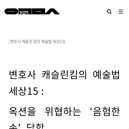
[변호사 캐슬린 킴의 예술법 세상15]
ㅣ
.
.
변호사 캐슬린킴의 예술법
세상15 :
옥션을 위협하는 ‘음험한
손’, 담합