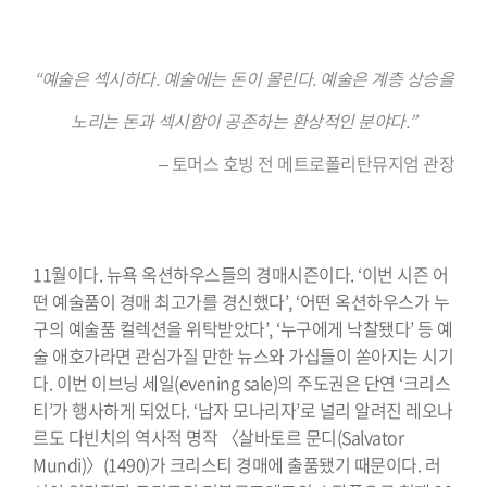
.
“예술은 섹시하다. 예술에는 돈이 몰린다. 예술은 계층 상승을
노리는 돈과 섹시함이 공존하는 환상적인 분야다.”
– 토머스 호빙 전 메트로폴리탄뮤지엄 관장
______________
.
11월이다. 뉴욕 옥션하우스들의 경매시즌이다. ‘이번 시즌 어
떤 예술품이 경매 최고가를 경신했다’, ‘어떤 옥션하우스가 누
구의 예술품 컬렉션을 위탁받았다’, ‘누구에게 낙찰됐다’ 등 예
술 애호가라면 관심가질 만한 뉴스와 가십들이 쏟아지는 시기
다. 이번 이브닝 세일(evening sale)의 주도권은 단연 ‘크리스
티’가 행사하게 되었다. ‘남자 모나리자’로 널리 알려진 레오나
르도 다빈치의 역사적 명작 〈살바토르 문디(Salvator
Mundi)〉(1490)가 크리스티 경매에 출품됐기 때문이다. 러