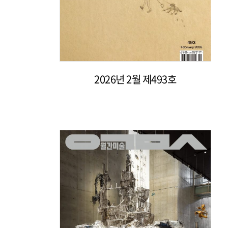
2026년 2월 제493호