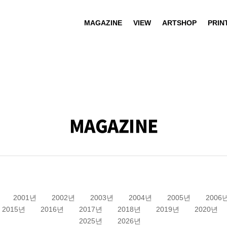
MAGAZINE
VIEW
ARTSHOP
PRIN
MAGAZINE
2001년
2002년
2003년
2004년
2005년
2006
2015년
2016년
2017년
2018년
2019년
2020년
2025년
2026년