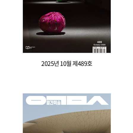
2025년 10월 제489호