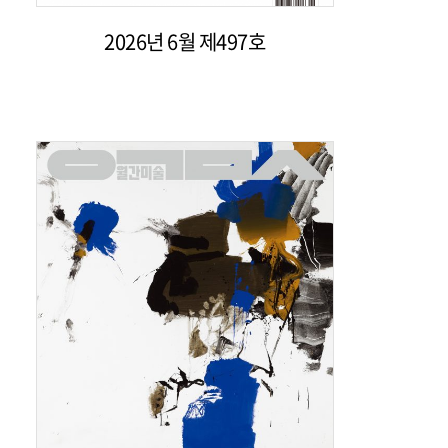
2026년 6월 제497호