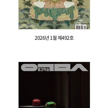
2026년 1월 제492호