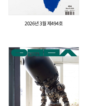
2026년 3월 제494호