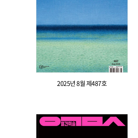
2025년 8월 제487호