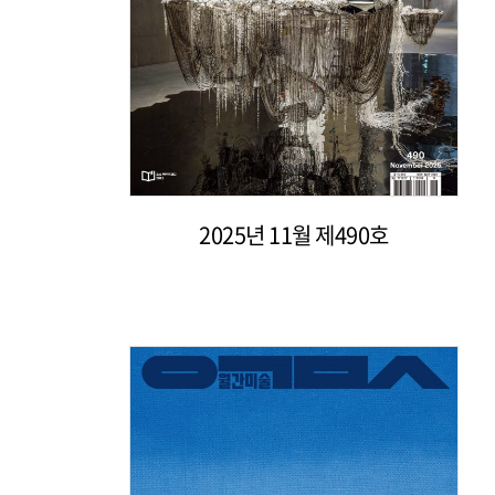
2025년 11월 제490호