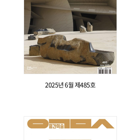
2025년 6월 제485호