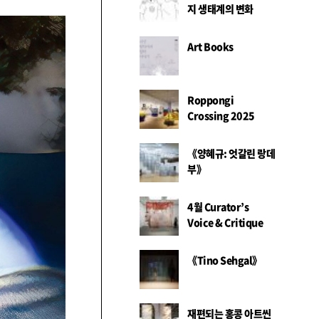
지 생태계의 변화
Art Books
Roppongi
Crossing 2025
《양혜규: 엇갈린 랑데
부》
4월 Curator’s
Voice & Critique
《Tino Sehgal》
재편되는 홍콩 아트씬