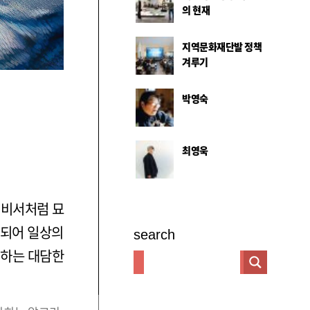
의 현재
지역문화재단발 정책
겨루기
박영숙
최영욱
 비서처럼 묘
화되어 일상의
search
명하는 대담한