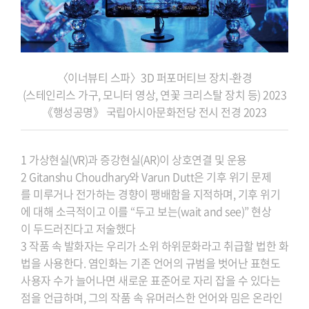
〈이너뷰티 스파〉3D 퍼포머티브 장치-환경
(스테인리스 가구, 모니터 영상, 연꽃 크리스탈 장치 등) 2023
《행성공명》 국립아시아문화전당 전시 전경 2023
1
가상현실(VR)과 증강현실(AR)이 상호연결 및 운용
2 Gitanshu Choudhary와 Varun Dutt은 기후 위기 문제
를
미루거나 전가하는 경향이 팽배함을 지적하며, 기후 위기
에
대해 소극적이고 이를 “두고 보는(wait and see)” 현상
이
두드러진다고 저술했다
3 작품 속 발화자는 우리가 소위 하위문화라고 취급할 법한
화
법을 사용한다. 염인화는 기존 언어의 규범을 벗어난
표현도
사용자 수가 늘어나면 새로운 표준어로 자리
잡을 수 있다는
점을 언급하며, 그의 작품 속 유머러스한
언어와 밈은 온라인