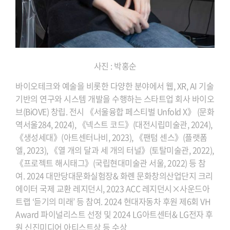
사진 : 박홍순
바이오테크와 예술을 비롯한 다양한 분야에서 웹, XR, AI 기술
기반의 연구와 시스템 개발을 수행하는 스타트업 회사 바이오
브(BiOVE) 창립. 전시 《서울융합 페스티벌 Unfold X》 (문화
역서울284, 2024), 《넥스트 코드》(대전시립미술관, 2024),
《생성세대》(아트센터나비, 2023), 《팬텀 센스》(플랫폼
엘, 2023), 《열 개의 달과 세 개의 터널》(토탈미술관, 2022),
《프로젝트 해시태그》(국립현대미술관 서울, 2022) 등 참
여. 2024 대만당대문화실험장& 화롄 문화창의산업단지 크리
에이터 국제 교환 레지던시, 2023 ACC 레지던시×사운드아
트랩 ‘듣기의 미래’ 등 참여. 2024 현대자동차 후원 제6회 VH
Award 파이널리스트 선정 및 2024 LG아트센터& LG전자 후
원 신진미디어 아티스트상 등 수상