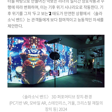
터를 바탕으로 만들어진 악보는 리더의 실시간 상호작용과 수
행에 따라 변화하며, 이는 기후 위기 시나리오로 작동한다. 기
후 위기를 그저 ‘두고 보는’
2
태도가 만연한 상황에서 〈솔라
소닉 밴드〉는 관객들에게 보다 참여적이고 능동적인 자세를
제안한다.
〈솔라소닉 밴드〉 3D 퍼포머티브
장치-환경
(PC기반 VR, 모바일 AR,
스테인리스, 거울, 크리스탈 재질의
장치 등)
2024