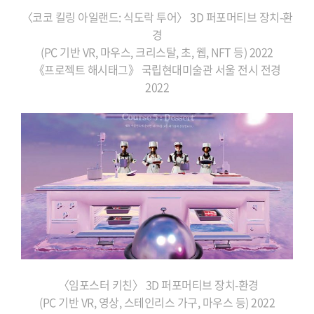
〈코코 킬링 아일랜드: 식도락 투어〉
3D 퍼포머티브 장치-환
경
(PC 기반 VR,
마우스, 크리스탈, 초, 웹, NFT 등) 2022
《프로젝트 해시태그》 국립현대미술관 서울
전시 전경
2022
〈임포스터 키친〉 3D 퍼포머티브
장치-환경
(PC 기반 VR, 영상, 스테인리스
가구, 마우스 등) 2022