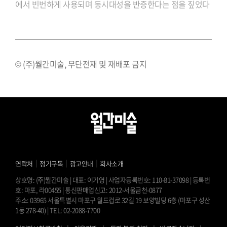
에서 빈번하게 사용되며 동시대성을
반증한다는 점을 짚었다
© (주)월간미술, 무단전재 및 재배포 금지
｜
｜
｜
연락처
정기구독
광고안내
회사소개
상호명: (주)월간미술 | 대표: 이기영 | 사업자등록번호: 110-81-37098 | 등록번
호: 마포, 라00455 | 통신판매업신고: 2012-서울금천-0877
주소: 03965 서울특별시 마포구 월드컵로 32길 19 보양빌딩 6층 (마포구 성산
1동 278-40) | TEL: 02-2088-7700