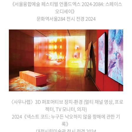
《서울융합예술 페스티벌 언폴드엑스
2024-2084: 스페이스
오디세이》
문화역서울284 전시 전경 2024
〈사우나랩〉3D 퍼포머티브 장치-환경
(멀티 채널 영상, 프로
젝터, TV 모니터, 의자)
2024《넥스트 코드: 누구든 낙오하지 않을
항해에 관한 기
록》
대전시립미술관 전시 전경
2024