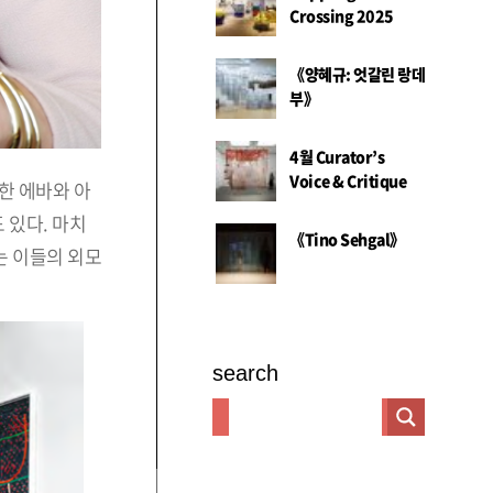
Crossing 2025
《양혜규: 엇갈린 랑데
부》
4월 Curator’s
Voice & Critique
한 에바와 아
 있다. 마치
《Tino Sehgal》
는 이들의 외모
search