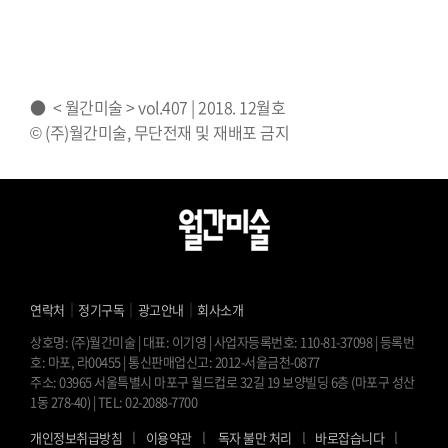
⠀⠀⠀⠀⠀⠀⠀⠀⠀⠀⠀⠀⠀⠀⠀⠀⠀⠀
⠀⠀⠀⠀⠀
● < 월간미술 > vol.407 | 2018. 12월호⠀⠀
© (주)월간미술, 무단전재 및 재배포 금지
｜
｜
｜
연락처
정기구독
광고안내
회사소개
상호명: (주)월간미술 | 대표: 이기영 | 사업자등록번호: 110-81-37098 | 등록번
호: 마포, 라00455 | 통신판매업신고: 2012-서울금천-0877
주소: 03965 서울특별시 마포구 월드컵로 32길 19 보양빌딩 6층 (마포구 성산
1동 278-40) | TEL: 02-2088-7700
l
l
l
l
개인정보취급방침
이용약관
독자 불만 처리
바로잡습니다