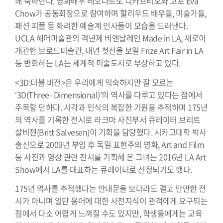
해 축하한다. 영화배우 레오나르도 디카프리오와 교포 Eva
Chow가 공동회장으로 참여하며 할리우드 배우들, 미술가들,
패션 피플 등 화려한 예술계 인사들이 모습을 드러낸다.
UCLA 해머미술관의 격년제 비엔날레인 Made in LA, 새로이
개관한 브로드미술관, 내년 첫선을 보일 Frize Art Fair in LA
등 변화하는 LA는 세계적 미술도시로 부상하고 있다.
<3D:더블 비전>은 우리에게 익숙하지만 잘 모르는
‘3D(Three- Dimensional)’의 역사를 다루고 있다는 점에서
주목할 만하다. 시각과 인식의 복잡한 기원을 추적하며 175년
의 역사를 기록한 전시로 라크마 사진부서 큐레이터 브리트
살비젠(Britt Salvesen)이 기획을 담당했다. 시카고대학 박사
출신으로 2009년 부임 후 독일 표현주의 영화, Art and Film
등 사진과 영상 관련 전시를 기획해 온 그녀는 2016년 LA Art
Show에서 LA를 대표하는 큐레이터로 선정되기도 했다.
175년 역사를 추적했다는 안내문을 보더라도 결코 만만한 전
시가 아니며 일단 용어에 대한 사전지식이 관객에게 요구되는
점에서 다소 어렵게 느껴질 수도 있지만, 학생들에게는 교육