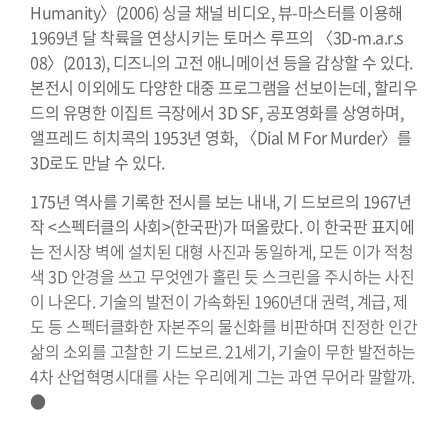
Humanity〉(2006) 싱글 채널 비디오, 뷰-마스터를 이용해
1969년 달 착륙을 연상시키는 토머스 루프의 〈3D-m.a.r.s
08〉(2013), 디즈니의 고전 애니메이션 등을 감상할 수 있다.
본전시 이외에도 다양한 대중 프로그램을 선보이는데, 할리우
드의 유명한 이집트 극장에서 3D SF, 공포영화를 상영하며,
앨프레드 히치콕의 1953년 영화, 〈Dial M For Murder〉를
3D로도 만날 수 있다.
175년 역사를 기록한 전시를 보는 내내, 기 드보르의 1967년
작 <스펙터클의 사회>(한국판)가 떠올랐다. 이 한국판 표지에
는
전시장 벽에 설치된 대형 사진과 동일하게, 모든 이가 적청
색 3D 안경을 쓰고 무엇엔가 홀린 듯 스크린을 주시하는 사진
이 나온다. 기술의 발전이 가속화된 1960년대 권력, 계급, 제
도 등 스펙터클화한 자본주의 물신화를 비판하며 진정한 인간
삶의 소외를 고찰한 기 드보르. 21세기, 기술이 무한 발전하는
4차 산업혁명시대를 사는 우리에게 그는 과연 무어라 말할까.
●
⠀⠀⠀⠀⠀⠀⠀⠀⠀⠀⠀⠀⠀⠀⠀