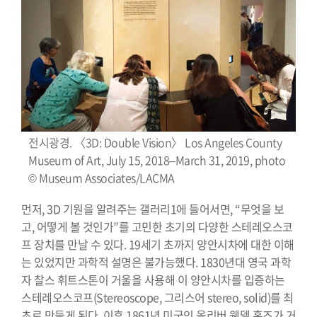
전시광경. 〈3D: Double Vision〉 Los Angeles County
Museum of Art, July 15, 2018–March 31, 2019, photo
© Museum Associates/LACMA
먼저, 3D 기원을 알려주는 갤러리1에 들어서면, “무엇을 보
고, 어떻게 볼 것인가”를 고민한 초기의 다양한 스테레오스코
프 장치를 만날 수 있다. 19세기 초까지 양안시차에 대한 이해
는 있었지만 과학적 설명은 불가능했다. 1830년대 영국 과학
자 찰스 휘트스톤이 거울을 사용해 이 양안시차를 입증하는
스테레오스코프(Stereoscope, 그리스어 stereo, solid)를 최
초로 만들게 된다. 이후 1861년 미국인 올리버 웬델 홈즈가 거