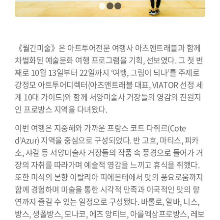
1
2
3
《월간미술》은 아트투어전문 여행사 아츠앤트래블과 함께
차별화된 예술문화 여행 프로그램을 기획, 선보였다. 그 첫 번
째로 10월 13일부터 22일까지 ‘여행, 그림이 되다’를 주제로
강정모 아트투어디렉터(아츠앤트래블 대표, VIATOR 선정 세
계 10대 가이드)와 함께 서양미술사 거장들의 영감의 진원지
인 프로방스 지역을 다녀왔다.
이번 여행은 지중해와 가까운 프랑스 코트 다쥐르(Cote
d’Azur) 지역을 중심으로 구성되었다. 반 고흐, 마티스, 피카
소, 샤갈 등 서양미술사 거장들의 작품 속 풍경으로 들어가 거
장의 자취를 따라가며 예술적 영감을 느끼고 휴식을 취했다.
또한 미식의 본향 이탈리아 피에몬테에서 맛의 풍요로움까지
함께 경험하며 미술을 통한 시각적 만족과 이국적인 맛의 향
연까지 즐길 수 있는 일정으로 구성됐다. 바롤로, 알바, 니스,
방스, 생폴방스, 모나코, 에즈 앙티브, 아를엑상프로방스, 레보