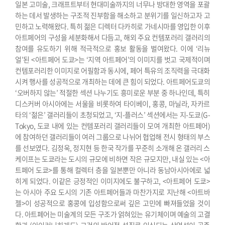
일본 고미술, 크래프트부터 현대미술까지의 너무나 방대한 영역을 포괄
하는 데서 발생하는 구조적 진부함을 해소하고 분위기를 일신하고자 고
민하고 노력해왔다. 특히 젊은 디렉터 다카히로 가네시마를 영입한 이후
아트페어의 구성을 세분화해서 다듬고, 해외 주요 컨템포러리 갤러리의
참여를 유도하기 위해 적극적으로 홍보 활동을 벌여왔다. 이에 ‘리뉴
얼’된 <아트페어 도쿄>는 ‘지역 아트페어’의 이미지를 벗고 국제적이며
컨템포러리한 이미지로 어필함과 동시에, 페어 특유의 조직력을 극대화
시켜 행사를 성공적으로 개최하는 데에 큰 힘이 되었다.
아트페어도쿄의
‘오버하지 않는’ 적절한 섹션 나누기도 흥미로운 부분 중 하나인데, 특히
디스커버 아시아에는 서울을 비롯하여 타이베이, 홍콩, 마닐라, 자카르
타의 ‘젊은’ 갤러리들이 초청되었고, ‘지-플러스’ 섹션에서는 지-도쿄(G-
Tokyo, 도쿄 내에 있는 컨템포러리 갤러리들이 모여 개최한 아트페어)
에 참여하던 갤러리들이 여러 그룹으로 나뉘어 협업해 전시 형태의 부스
를 선보였다. 김정욱, 정지현 등 한국 작가를 꾸준히 소개해 온 갤러리 스
케이프는 도쿄라는 도시의 규모에 비하면 작은 규모지만, 내실 있는 <아
트페어 도쿄>를 통해 컬렉터 층을 일본뿐만 아니라 동남아시아에로 넓
히게 되었다.
이같은 긍정적인 이미지에도 불구하고, <아트페어 도쿄>
는 아시아 주요 도시의 기존 아트페어들과 마찬가지로 지난해 <아트바
젤>이 성공적으로 홍콩에 입성함으로써 깊은 고민에 빠져들었을 것이
다. 아트페어는 미술계의 모든 구조가 얽혀있는 유기체이며 예술의 고결
함과 (아이러니하게도) 그것의 반어적 성질로 인식되는 상업성이 공존