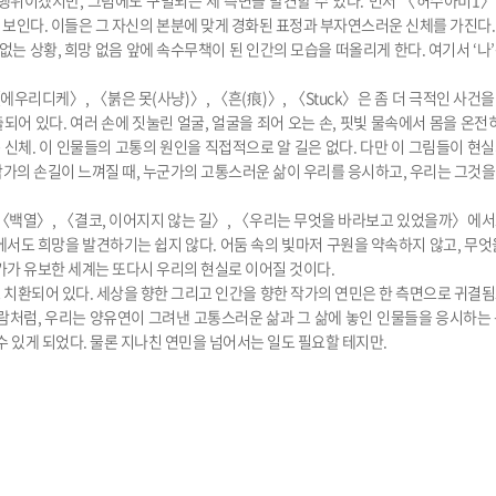
행위이겠지만, 그럼에도 구별되는 세 측면을 발견할 수 있다. 먼저 〈허수아비1〉
보인다. 이들은 그 자신의 본분에 맞게 경화된 표정과 부자연스러운 신체를 가진다
없는 상황, 희망 없음 앞에 속수무책이 된 인간의 모습을 떠올리게 한다. 여기서 ‘나
우리디케〉, 〈붉은 못(사냥)〉, 〈흔(痕)〉, 〈Stuck〉은 좀 더 극적인 사건
 있다. 여러 손에 짓눌린 얼굴, 얼굴을 죄어 오는 손, 핏빛 물속에서 몸을 온전히
 신체. 이 인물들의 고통의 원인을 직접적으로 알 길은 없다. 다만 이 그림들이 현
작가의 손길이 느껴질 때, 누군가의 고통스러운 삶이 우리를 응시하고, 우리는 그것
 〈백열〉, 〈결코, 이어지지 않는 길〉, 〈우리는 무엇을 바라보고 있었을까〉에
서도 희망을 발견하기는 쉽지 않다. 어둠 속의 빛마저 구원을 약속하지 않고, 무엇
가가 유보한 세계는 또다시 우리의 현실로 이어질 것이다.
 치환되어 있다. 세상을 향한 그리고 인간을 향한 작가의 연민은 한 측면으로 귀결
람처럼, 우리는 양유연이 그려낸 고통스러운 삶과 그 삶에 놓인 인물들을 응시하는
수 있게 되었다. 물론 지나친 연민을 넘어서는 일도 필요할 테지만.