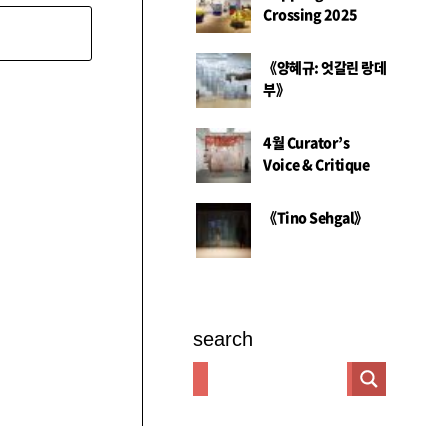
Crossing 2025
《양혜규: 엇갈린 랑데
부》
4월 Curator’s
Voice & Critique
《Tino Sehgal》
search