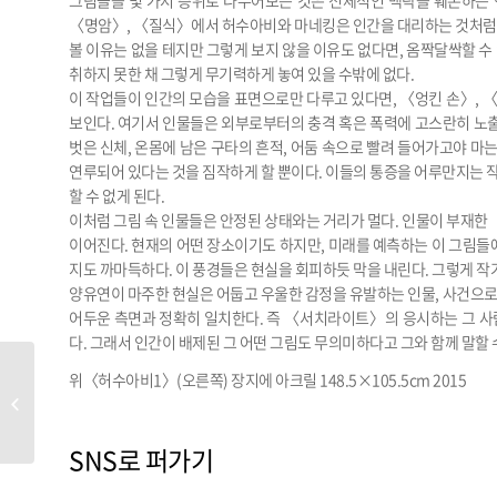
그림들을 몇 가지 층위로 나누어보는 것은 전체적인 맥락을 훼손하는 
〈명암〉, 〈질식〉에서 허수아비와 마네킹은 인간을 대리하는 것처럼 
볼 이유는 없을 테지만 그렇게 보지 않을 이유도 없다면, 옴짝달싹할 수 
취하지 못한 채 그렇게 무기력하게 놓여 있을 수밖에 없다.
이 작업들이 인간의 모습을 표면으로만 다루고 있다면, 〈엉킨 손〉, 〈에
보인다. 여기서 인물들은 외부로부터의 충격 혹은 폭력에 고스란히 노출되어
벗은 신체, 온몸에 남은 구타의 흔적, 어둠 속으로 빨려 들어가고야 마는
연루되어 있다는 것을 짐작하게 할 뿐이다. 이들의 통증을 어루만지는 
할 수 없게 된다.
이처럼 그림 속 인물들은 안정된 상태와는 거리가 멀다. 인물이 부재한
이어진다. 현재의 어떤 장소이기도 하지만, 미래를 예측하는 이 그림들에
지도 까마득하다. 이 풍경들은 현실을 회피하듯 막을 내린다. 그렇게 작
양유연이 마주한 현실은 어둡고 우울한 감정을 유발하는 인물, 사건으로
어두운 측면과 정확히 일치한다. 즉 〈서치라이트〉의 응시하는 그 사
다. 그래서 인간이 배제된 그 어떤 그림도 무의미하다고 그와 함께 말할 
위〈허수아비1〉(오른쪽) 장지에 아크릴 148.5×105.5cm 2015
CRITIC 김윤경 Reverse and Penetrate
SNS로 퍼가기