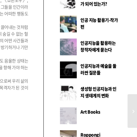
, 〈쇼윈도우〉,
가 되어 있는가?
. 그들을 인간이라
’는 어떠한 행동도
인공 지능 활용기-작가
편
을 끌어내는 것처럼
 숨길 수 없는 헐
실의 어떤 사건들과
인공지능을 활용하는
을 방기하거나 기만
창작자에게 묻는다
서도 음울한 상태는
인공지능과 예술을 둘
을 향해 가야 하는
러싼 질문들
됨으로써 우리 삶의
 목격자가 된 것이
생성형 인공지능과 인
지 생태계의 변화
CU
Art Books
Roppongi