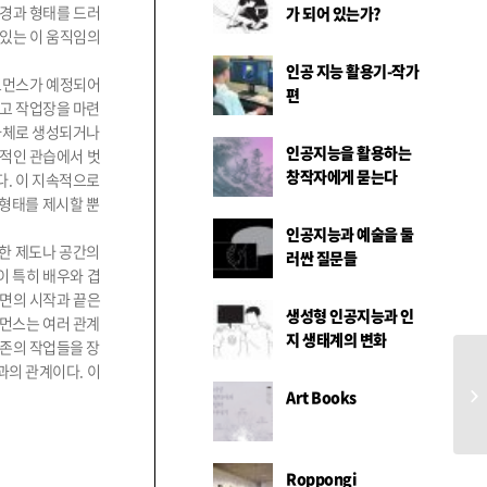
풍경과 형태를 드러
가 되어 있는가?
 있는 이 움직임의
인공 지능 활용기-작가
퍼포먼스가 예정되어
편
치고 작업장을 마련
 자체로 생성되거나
인공지능을 활용하는
반적인 관습에서 벗
창작자에게 묻는다
다. 이 지속적으로
 형태를 제시할 뿐
인공지능과 예술을 둘
위한 제도나 공간의
러싼 질문들
이 특히 배우와 겹
장면의 시작과 끝은
생성형 인공지능과 인
포먼스는 여러 관계
지 생태계의 변화
기존의 작업들을 장
과의 관계이다. 이
C
Art Books
Roppongi