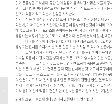
없이 운동성을 드러낸다. 공간 안에 점점이 흩뿌려진 수많은 사물과 장치
낸다. 그 배열에 따라 관객도 여러 동선에서 적극적으로 움직이게 되는 
전조가 작품이 갖고 있는 시간성을 지시한다.
전시가 작품 생애의 한 단면임을 느끼게 하는 또 다른 지점은 실제 전시
있는데, 이 퍼포먼스의 시간에만 작품들이 활성화되는 것이 아니라 그 
해 놓고 그곳에서 퍼포먼스를 준비하는 동시에 사물과 장치를 새롭게 
생활하는 과정에 있는 것으로 보기 때문이다. 분류와 분리의 원칙, 매끈
어나거나 이를 의식하지 않는 형태들이다. 대신 성근 조합, 빗금, 교차선
생성되는 전시를 유지시키는 것은 실을 잣는 것처럼 두 작가의 손끝에서
아니라 그 안에 각자의 이야기와 만들기의 연대기를 운반하며 뉴욕의 퀸
이처럼 작품이 가진 시간을 생각하는 것은, 그것이 영속성이 없는 사물
부족뿐 아니라 그 사물이 갖고 있는 필연적인 노화와 죽음에도 관련돼 있
치는 것은 그 부분이다. 결국은 둘 다 죽는 신체라는 것. 이곳이 극장
맞붙어 있고, 막은 스스로 공간을 가르며 움직인다. 공연자와 관객의 구
의 연결이기도 하다. 전시를 함께 만든 두 작가의 긴밀한 협업, 결코 각
치 삼아 결합하는 다른 작가(황수연, 이이내, 이혜인, 은재필, 정유진)
여러 층위의 관계 맺음이 결합하면서 전시는 동트기 전의 시간, 고정된 
CRITIC 사랑한다, 사랑하지 않는다
위 4월 21일 아트선재센터 2층에서 진행된 퍼포먼스 현장