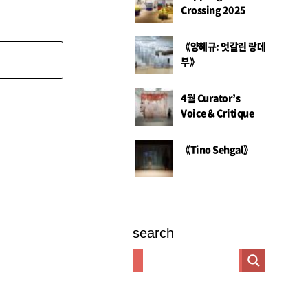
Crossing 2025
《양혜규: 엇갈린 랑데
부》
4월 Curator’s
Voice & Critique
《Tino Sehgal》
search