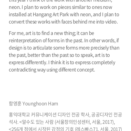
neon. I plan to work on pieces similar to ones now
installed at Hangang Art Park with neon, and I plan to
convert these works with faces behind me into video.
For me, art is to find a new thing; it can be
reinterpretation of forms in the past. In other words, if
design is to articulate some forms more precisely than
the past, better than the past so to speak, art is to
express differently. I think it is to express completely
contradicting way using different concept.
⠀⠀⠀⠀⠀⠀⠀⠀⠀⠀⠀⠀⠀⠀⠀⠀⠀⠀⠀⠀⠀⠀⠀⠀⠀⠀⠀⠀
⠀⠀⠀⠀⠀⠀⠀⠀⠀⠀⠀⠀⠀⠀⠀⠀⠀⠀⠀⠀⠀⠀⠀⠀⠀⠀⠀⠀
함영훈 Younghoon Ham
홍익대학교 커뮤니케이션 디자인 전공 학사, 공공디자인 전공
석사. <알수도 있는 사람 (서울창의인성센터, 서울, 2017),
<256개 점에서 시작된 감정의 기호 (레스빠스71, 서울, 2017)