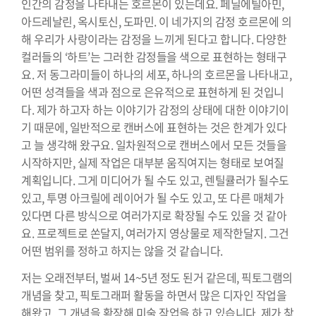
인간의 감정을 나타내는 호르몬이 있는데요.
페닐에틸아민
,
아드레날린, 옥시토신, 도파민. 이 네가지의 감정 호르몬에 의
해 우리가 사랑이라는 감정을 느끼게 된다고 합니다. 다양한
컬러들의 ‘하트’는 그러한 감정들을 색으로 표현하는 형태구
요. 저 동그라미들이 하나의 세포, 하나의 호르몬을 나타내고,
어떤 성격들을 색과 점으로 은유적으로 표현하게 된 것입니
다. 제가 하고자 하는 이야기가 감정의 상태에 대한 이야기이
기 때문에, 일반적으로 캔버스에 표현하는 것은 한계가 있다
고 늘 생각해 왔구요. 일차원적으로 캔버스에서 모든 것들을
시작하지만, 실제 작업은 대부분 움직여지는 형태로 보여질
계획입니다. 그게 미디어가 될 수도 있고, 렌틸큘러가 될수도
있고, 투명 아크릴에 레이어가 될 수도 있고, 또 다른 매체가
있다면 다른 방식으로 여러가지로 확장될 수도 있을 것 같아
요. 프로젝트로 쏜달지, 여러가지 영상물로 제작한달지. 그건
어떤 범위를 정하고 하지는 않을 것 같습니다.
저는 오래전부터, 벌써 14~5년 정도 된거 같은데, 픽토그램의
개념을 찾고, 픽토그래퍼 활동을 하면서 많은 디자인 작업을
해왔고, 그 개념을 확장해 미술 작업을 하고 있습니다. 제가 찾