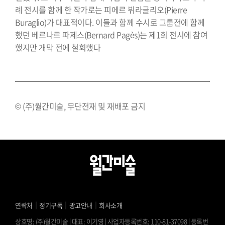
례 전시를 함께 한 작가로는 피에르 뷔라글리오(Pierre
Buraglio)가 대표적이다. 이들과 함께 수시로 그룹전에 함께
했던 베르나르 파제스(Bernard Pagès)는 제1회 전시에 참여
했지만 개막 전에 철회했다
© (주)월간미술, 무단전재 및 재배포 금지
｜
｜
｜
연락처
정기구독
광고안내
회사소개
상호명: (주)월간미술 | 대표: 이기영 | 사업자등록번호: 110-81-37098 | 등록번