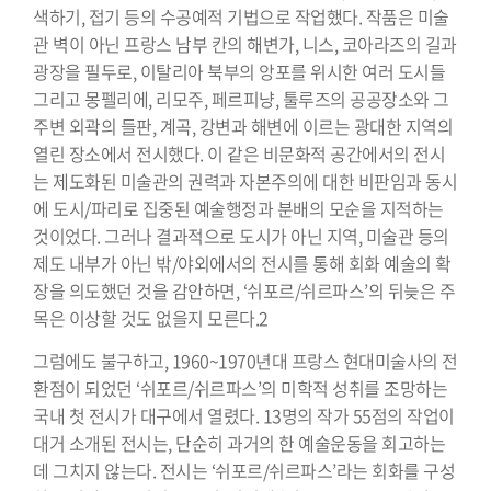
색하기, 접기 등의 수공예적 기법으로 작업했다. 작품은 미술
관 벽이 아닌 프랑스 남부 칸의 해변가, 니스, 코아라즈의 길과
광장을 필두로, 이탈리아 북부의 앙포를 위시한 여러 도시들
그리고 몽펠리에, 리모주, 페르피냥, 툴루즈의 공공장소와 그
주변 외곽의 들판, 계곡, 강변과 해변에 이르는 광대한 지역의
열린 장소에서 전시했다. 이 같은 비문화적 공간에서의 전시
는 제도화된 미술관의 권력과 자본주의에 대한 비판임과 동시
에 도시/파리로 집중된 예술행정과 분배의 모순을 지적하는
것이었다. 그러나 결과적으로 도시가 아닌 지역, 미술관 등의
제도 내부가 아닌 밖/야외에서의 전시를 통해 회화 예술의 확
장을 의도했던 것을 감안하면, ‘쉬포르/쉬르파스’의 뒤늦은 주
목은 이상할 것도 없을지 모른다.2
그럼에도 불구하고, 1960~1970년대 프랑스 현대미술사의 전
환점이 되었던 ‘쉬포르/쉬르파스’의 미학적 성취를 조망하는
국내 첫 전시가 대구에서 열렸다. 13명의 작가 55점의 작업이
대거 소개된 전시는, 단순히 과거의 한 예술운동을 회고하는
데 그치지 않는다. 전시는 ‘쉬포르/쉬르파스’라는 회화를 구성