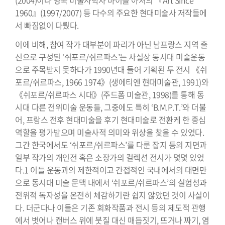
1960』(1997/2007) 등 다수의 주요한 현대미술사 저작들에
서 빠짐없이 다뤘다.
이에 비해, 참여 작가 대부분이 파리가 아닌 남프랑스 지역 출
신으로 구성된 ‘쉬포르/쉬르파스’는 사실상 동시대 미술운동
으로 주목받지 못하다가 1990년대 들어 기획된 두 전시 《쉬
포르/쉬르파스, 1966 1974》(생에티엔 현대미술관, 1991)와
《쉬포르/쉬르파스 시대》(주드폼 미술관, 1998)를 통해 동
시대 다른 전위미술 운동들, 그중에도 특히 ‘B.M.P.T.’와 더불
어, 프랑스 전후 현대미술을 후기 현대미술로 전환케 한 중심
역할을 평가받으며 미술사적 의미와 위상을 찾을 수 있었다.
그간 한국에서도 ‘쉬포르/쉬르파스’를 다룬 잡지 등의 지면과
일부 작가의 개인전 혹은 소장가의 컬렉션 전시가 몇몇 있었
다.1 이들 운동과의 제한적이고 간접적인 국내에서의 대면만
으로 동시대 미술 문맥 내에서 ‘쉬포르/쉬르파스’의 실험성과
전위적 독자성을 온전히 체감하기란 쉽지 않았던 것이 사실이
다. 더군다나 이들은 기존 회화작품과 전시 등의 제도적 관행
에서 벗어나 캔버스 위에 붓질 대신 매듭짓기, 뜨거나 짜기, 염