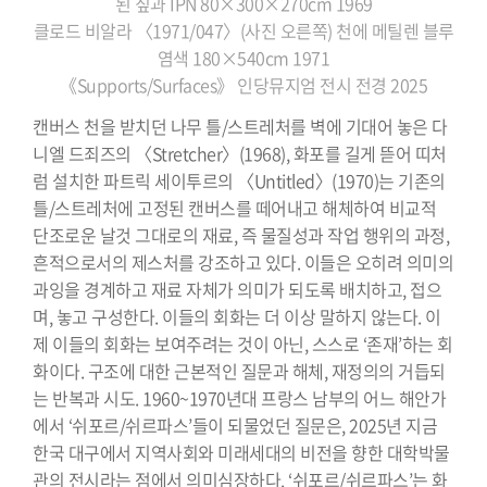
된 짚과 IPN 80×300×270cm 1969
클로드 비알라 〈1971/047〉(사진 오른쪽) 천에 메틸렌 블루
염색 180×540cm 1971
《Supports/Surfaces》 인당뮤지엄 전시 전경 2025
캔버스 천을 받치던 나무 틀/스트레처를 벽에 기대어 놓은 다
니엘 드죄즈의 〈Stretcher〉(1968), 화포를 길게 뜯어 띠처
럼 설치한 파트릭 세이투르의 〈Untitled〉(1970)는 기존의
틀/스트레처에 고정된 캔버스를 떼어내고 해체하여 비교적
단조로운 날것 그대로의 재료, 즉 물질성과 작업 행위의 과정,
흔적으로서의 제스처를 강조하고 있다. 이들은 오히려 의미의
과잉을 경계하고 재료 자체가 의미가 되도록 배치하고, 접으
며, 놓고 구성한다. 이들의 회화는 더 이상 말하지 않는다. 이
제 이들의 회화는 보여주려는 것이 아닌, 스스로 ‘존재’하는 회
화이다. 구조에 대한 근본적인 질문과 해체, 재정의의 거듭되
는 반복과 시도. 1960~1970년대 프랑스 남부의 어느 해안가
에서 ‘쉬포르/쉬르파스’들이 되물었던 질문은, 2025년 지금
한국 대구에서 지역사회와 미래세대의 비전을 향한 대학박물
관의 전시라는 점에서 의미심장하다. ‘쉬포르/쉬르파스’는 화