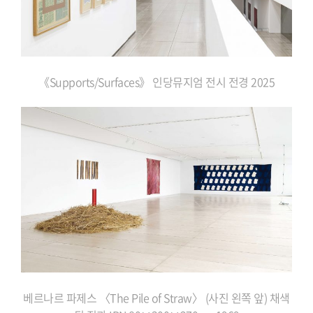
《Supports/Surfaces》 인당뮤지엄 전시 전경 2025
베르나르 파제스 〈The Pile of Straw〉 (사진 왼쪽 앞) 채색