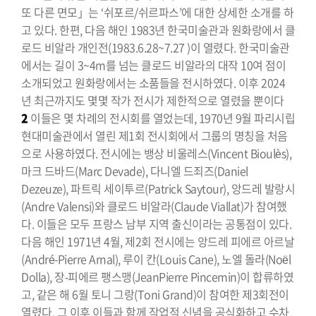
또 다른 면모」는 ‘쉬포르/쉬르파스’에 대한 상세한 소개를 하
고 있다. 한편, 다음 해인 1983년 한국미술관과 원화랑에서 클
로드 비알라 개인전(1983.6.28~7.27 )이 열렸다. 한국미술관
에서는 길이 3~4m를 넘는 클로드 비알라의 대작 10여 점이
소개되었고 원화랑에서는 소품들을 전시하였다. 이후 2024
년 최근까지도 몇몇 작가 전시가 제한적으로 열렸을 뿐이다
2
이들은 몇 차례의 전시회를 열었는데, 1970년 9월 파리시립
현대미술관에서 열린 제1회 전시회에서 그룹의 명칭을 처음
으로 사용하였다. 전시에는 뱅상 비울레스(Vincent Bioulès),
마크 드바드(Marc Devade), 다니엘 드죄즈(Daniel
Dezeuze), 파트릭 세이투르(Patrick Saytour), 앙드레 발랑시
(Andre Valensi)와 클로드 비알라(Claude Viallat)가 참여했
다. 이들은 모두 프랑스 남부 지역 출신이라는 공통점이 있다.
다음 해인 1971년 4월, 제2회 전시에는 앙드레 피에르 아르날
(André-Pierre Arnal), 루이 칸(Louis Cane), 노엘 돌라(Noël
Dolla), 장-피에르 팽스맹(JeanPierre Pincemin)이 합류하였
고, 같은 해 6월 토니 그랑(Toni Grand)이 참여한 제3회전이
열렸다. 그 이후 이들과 함께 작업적 신념을 공식화하고 수차