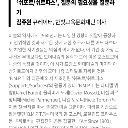
‘쉬포르/쉬르파스’, 질문의 필요성을 질문하
기
김주원
큐레이터, 한빛교육문화재단 이사
미술의 역사에서 1960년대는 다양한 경향이 잇달아 등장하
고 전위적인 것과 새로운 것에 대한 추구가 다른 어느 때보다
도 치열한 시기였음은 의심의 여지가 없다. 이 기간 중 가장 큰
사건은 무엇보다도 모더니즘의 몰락과 그에 이은 포스트모더
니즘의 등장일 것이다. 이 시기 프랑스 현대미술의 마지막 아
방가르드이자 최후의 모더니즘 스타일로 지목된 것은
‘B.M.P.T.’와 최근에 와서 재조명된 ‘쉬포르/쉬르파스
(Supports/Surfaces)’의 활동이 있다. ‘B.M.P.T.’는 다니엘 뷔
랑(Daniel Buren), 올리비에 모세(Olivier Mosset), 미셸 파르
망티에(Michel Parmentier), 니엘 토로니(Niele Toroni) 의
이름 첫 글자를 따서 결성한 미술 그룹이다. 파리를 기반으로
활동했던 ‘B.M.P.T.’’는 미국의 할 포스터, 로잘린드 크라우스
등 『옥토버』 편집진이 공동 집필한 『Art Since 1900』
(2004)이나 영국 미술사학자 마이클 아처의 『Art Since