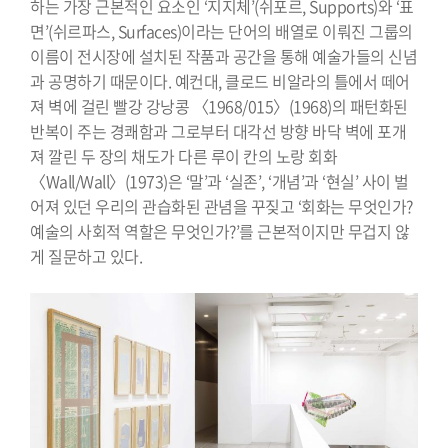
하는 가장 근본적인 요소인 ‘지지체’(쉬포르, Supports)와 ‘표
면’(쉬르파스, Surfaces)이라는 단어의 배열로 이뤄진 그룹의
이름이 전시장에 설치된 작품과 공간을 통해 예술가들의 신념
과 공명하기 때문이다. 예컨대, 클로드 비알라의 틀에서 떼어
져 벽에 걸린 빨강 강낭콩 〈1968/015〉(1968)의 패턴화된
반복이 주는 경쾌함과 그로부터 대각선 방향 바닥 벽에 포개
져 깔린 두 장의 채도가 다른 루이 칸의 노랑 회화
〈Wall/Wall〉(1973)은 ‘말’과 ‘실존’, ‘개념’과 ‘현실’ 사이 벌
어져 있던 우리의 관습화된 관념을 꾸짖고 ‘회화는 무엇인가?
예술의 사회적 역할은 무엇인가?’를 근본적이지만 무겁지 않
게 질문하고 있다.