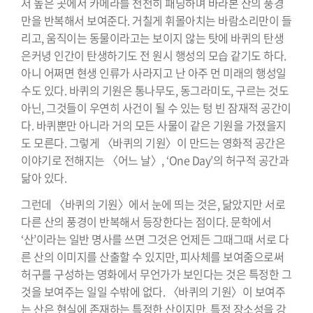
저 높은 곳에서 카메라를 천천히 패닝하며 바라본 산의 풍경
만을 반복해서 보여준다. 거칠게 휘몰아치는 바람소리만이 들
리고, 움직이는 동물이라고는 보이지 않는 탓에 바퀴의 탄생
은커녕 인간이 탄생하기도 전 원시 행성의 모습 같기도 하다.
아니 어쩌면 현생 인류가 사라지고 난 아주 먼 미래의 행성일
수도 있다. 바퀴의 기원은 통나무도, 동그라미도, 구르는 것도
아닌, 그것들이 우연히 사건이 될 수 있는 텅 빈 잠재적 공간이
다. 바퀴뿐만 아니라 거의 모든 사물이 같은 기원을 가졌을지
도 모른다. 그렇게 〈바퀴의 기원〉이 만드는 영화적 공간은
이야기로 전해지는 〈어느 날〉, ‘One Day’의 허구적 공간과
닮아 있다.
그런데 〈바퀴의 기원〉에서 눈에 띄는 것은, 닮았지만 서로
다른 산의 풍경이 반복해서 등장한다는 점이다. 문학에서
‘산’이라는 일반 명사를 쓰면 그것은 언제든 그때그때 서로 다
른 산의 이미지를 산출할 수 있지만, 피사체를 보여줌으로써
허구를 구성하는 영화에서 무언가가 보인다는 것은 특정한 그
것을 보여주는 일일 수밖에 없다. 〈바퀴의 기원〉이 보여주
는 산은 현실에 존재하는 특정한 산이지만, 특정 장소성을 강