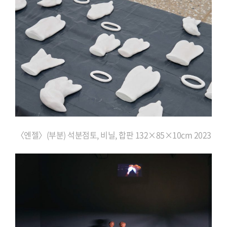
〈엔젤〉(부분) 석분점토, 비닐, 합판 132×85×10cm 2023