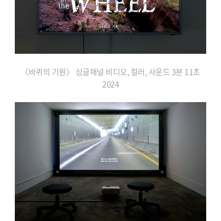
〈바퀴의 기원〉 싱글채널 비디오, 컬러, 사운드 3분 11초
2024