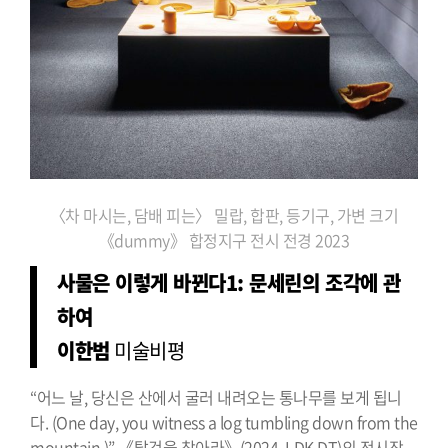
〈차 마시는, 담배 피는〉 밀랍, 합판, 등기구, 가변 크기
《dummy》 합정지구 전시 전경 2023
사물은 이렇게 바뀐다1: 문세린의 조각에 관
하여
이한범
미술비평
“어느 날, 당신은 산에서 굴러 내려오는 통나무를 보게 됩니
다. (One day, you witness a log tumbling down from the
mountain.)” 《탈것을 찾아라》(2024, LDK.DT)의 전시장