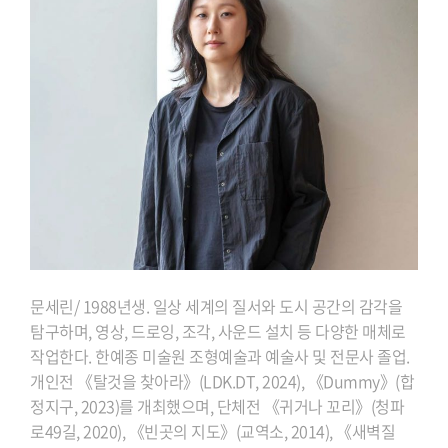
문세린/ 1988년생. 일상 세계의 질서와 도시 공간의 감각을
탐구하며, 영상, 드로잉, 조각, 사운드 설치 등 다양한 매체로
작업한다. 한예종 미술원 조형예술과 예술사 및 전문사 졸업.
개인전 《탈것을 찾아라》(LDK.DT, 2024), 《Dummy》(합
정지구, 2023)를 개최했으며, 단체전 《귀거나 꼬리》(청파
로49길, 2020), 《빈곳의 지도》(교역소, 2014), 《새벽질