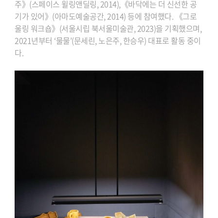
주》(스페이스 윌링앤딜링, 2014),《바닥에는 더 신선한 공
기가 있어》(아마도예술공간, 2014) 등에 참여했다. 《그로
울링 워크숍》(서울시립 북서울미술관, 2023)을 기획했으며,
2021년부터 ‘물물’(문세린, 노은주, 한승우) 대표로 활동 중이
다.