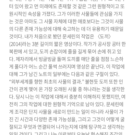
터 있어 왔고 먼 미래에도 존재할 것 같은 그런 원형적이고 또
원시적인 속성을 가졌다. 그가 이러한 사물들에 관심을 가지
는 것은 아마도 그 사물 자체에 대한 애호보다는 그것이 사물
의 다른 존재 가능성에 대해 숙고하는 데 더 유용하기 때문일
것이다. 내가 처음으로 봤던 문세린의 작업은 〈도끼〉
(2014)라는 3분 길이의 짧은 영상이다. 작가가 공사장 공터 한
복판에 서 있고, 도끼 손잡이에 줄을 길게 묶어 손에 쥐고 있
다. 제자리에서 빙글빙글 돌며 도끼를 매단 줄을 점점 느슨하
게 풀다가 어느 순간 풀썩 쓰러지며 영상은 끝난다. 이 작업에
대해 그가 남긴 노트의 일부에는 다음과 같은 구절이 있다.
“외부세계를 향한 최초의 사물의 결과.” 불현듯 도끼 또한 인
간이 관계 맺어 온 가장 오래된 사물 중 하나라는 것을 생각한
다. 당시 나는 이 작업에 대해서 충분히 이해하지 못했지만, 여
전히 그의 작업에 대한 원형적 기억으로 남아 있다. 문세린에
게 조각은 단지 사물을 새로이 만드는 일이 아니라 사물이 가
진 긴 시간과 다양한 존재 가능성을, 그리고 그것이 어떻게 굴
절되고 무엇과 연결되어 나가는지에 대해 탐구하고 생각하는
일일 것이다. 그리고 나는 이로부터 오늘날 협소해진 조각의