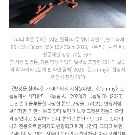
〈머리 혹은 주먹〉(사진 왼쪽) 나무 위에 페인트, 볼트 와셔
85×15×38cm, 85×10×30cm 2023, 〈무제〉(사진 위)
싱글채널 영상, 70분 38초
(미사용 촬영본, 기존 영상 작업의 일부를 포함한 20개의 클립
과 각 사이의 2분의 흰 화면 공백) 2023 《dummy》 합정지
구 전시 전경 2023
《탈것을 찾아라》가 바퀴에서 시작했다면, 《Dummy》는
톱날에서 시작한다. 〈톱날 A〉(2023)와 〈톱날 B〉(2023)
는 언뜻 우둘투둘한 다양한 톱날 모양을 그려보는 연습처럼
보이지만, 가만히 보고 있다 보면 어느덧 그것은 진동의 모양
과 닮았다고 생각하게 된다. 톱날은 톱날에만 그치는 것이 아
니라 진동으로 옮겨지고 변형되고 퍼져 나간다. 그러고 보면
문세린이 탐구하는 사물이란 바퀴나 톱날처럼, 아주 오래전부