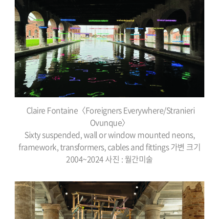
Claire Fontaine〈Foreigners Everywhere/Stranieri
Ovunque〉
Sixty suspended, wall or window mounted neons,
framework, transformers, cables and fittings 가변 크기
2004~2024 사진 : 월간미술