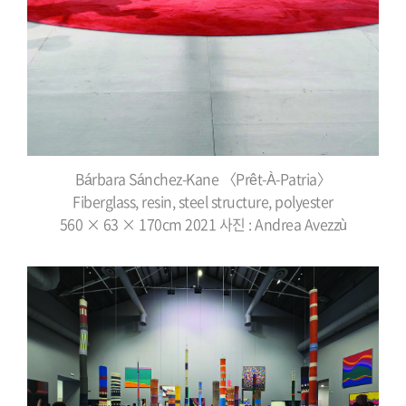
Bárbara Sánchez-Kane 〈Prêt-À-Patria〉
Fiberglass, resin, steel structure, polyester
560 × 63 × 170cm 2021 사진 : Andrea Avezzù