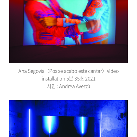
Ana Segovia〈Pos’se acabo este cantar〉Video
installation 5분 35초 2021
사진 : Andrea Avezzù