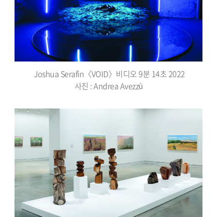
Joshua Serafin〈VOID〉비디오 9분 14초 2022
사진 : Andrea Avezzù