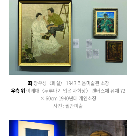
좌
장우성〈화실〉 1943 리움미술관 소장
우측 위
이쾌대〈두루마기 입은 자화상〉 캔버스에 유채 72
× 60cm 1940년대 개인소장
사진 : 월간미술