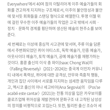
Everywhere’에서 40여 점의 이탈리아계 이주 예술가들의 회
화를 견고하게 지지하는 구조체로서, 이주의 불안정성과 불안
에 맞서듯 회화들을 스탠딩 형식으로 배열한다. 투명 이젤 위
에 걸린 무수한 이주 예술가들의 작업은 고국 밖에서 사회 ·
정치 · 문화적 경계를 횡단하며 생산된 예술의 현주소를 보여
준다.
세 번째로는 이성애 중심적 사고관에 맞서며, 주류 미술 담론
에서 주변화되었던 퀴어 아티스트, 독학 예술가, 민중 예술가,
아웃사이더 예술가, 토착 예술가, 공예 예술가를 재평가하는
것이다. 홍콩 출신의 이삭 총 와이(Isaac Chong Wai)의
〈Falling Reversely〉(2021~2024)는 중국계 이민자 커뮤니
티 내에서 폭력성, 퀴어에 대한 공격성, 안무와 즉흥적 행동,
개인과 집단 사이에서 서로를 지지하는 섬세한 움직임을 다루
고, 멕시코 출신의 아나 세고비아(Ana Segovia)의 〈Pos’se
acabó este cantar〉(2021)는 전통 의상을 입은 카우보이를
클로즈업해 퀴어성을 재발견하여 문화구조 내 고착된 남성성
의 정의를 비평적으로 꼬집는다. 또한, 필리핀 출신 조슈아 세