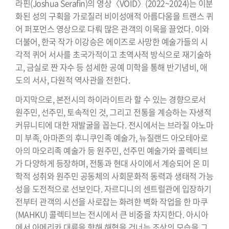
라핀(Joshua Serafin)의 영상〈VOID〉(2022~2024)는 이분
화된 성의 구획을 가로질러 비이성애적 아름다움을 트랜스 퀴
어 퍼포먼스 영상으로 다뤄 많은 관객의 이목을 끌었다. 이와
더불어, 한국 작가 이강승은 에이즈로 사망한 예술가들의 시
각적 퀴어 서사를 초국가적이고 초역사적 방식으로 재기술하
고, 금실로 짠 자수 등 섬세한 공예 미학을 통해 반기념비, 애
도의 서사, 다원적 역사관을 전한다.
마지막으로, 본전시의 하이라이트라 할 수 있는 경향으로서
원주민, 선주민, 토속적인 것, 그리고 전통을 계승하는 자생적
커뮤니티에 대한 재발굴을 꼽는다. 전시에서는 브라질 야노마
미 부족, 아마존의 후니쿠인족 예술가, 뉴질랜드 아오테아로
아의 마오리족 예술가 등 원주민, 선주민 예술가와 콜렉티브
가 다양하게 등장하며, 전통과 현대 사이에서 계승되어 온 미
학적 성취와 원주민 공동체의 사회문화적 동력과 생태적 가능
성을 도전적으로 선보인다. 자르디니의 센트럴관에 입장하기
전부터 관객의 시선을 사로잡는 화려한 벽화 작업을 한 마쿠
(MAHKU) 콜렉티브는 전시에서 큰 비중을 차지한다. 아시아
에서 아메리카 대륙을 향해 해협을 건너는 조상의 모습을 그