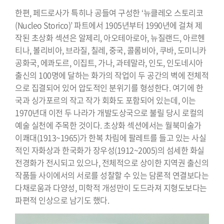
한편, 페드로사가 특히나 공들여 구성한 ‘뉴클레오 스토리코
(Nucleo Storico)’ 파트에서 1905년부터 1990년에 걸쳐 제
작된 초상화 섹션은 알제리, 아오테아로아, 뉴질랜드, 아르헨
티나, 볼리비아, 브라질, 칠레, 중국, 콜롬비아, 쿠바, 도미니카
공화국, 에콰도르, 이집트, 가나, 과테말라, 인도, 인도네시아
출신의 100명에 달하는 화가의 작업이 두 공간의 벽에 전체적
으로 집결되어 있어 압도적인 분위기를 형성한다. 여기에 한
국과 싱가포르의 작고 작가 회화도 포함되어 있는데, 이는
1970년대 이전 두 나라가 개발도상국으로 불릴 당시 로컬의
예술 실천에 주목한 것이다. 초상화 섹션에서는 월북미술가
이쾌대(1913~1965)가 한복 차림에 팔레트를 들고 있는 사실
적인 자화상과 한국화가 장우성(1912~2005)의 섬세한 화실
전경화가 전시되고 있으나, 전체적으로 상이한 지역권 출신의
작품들 사이에서의 서로를 성찰할 수 있는 담론적 연결보다는
다채로움과 다양성, 미학적 개성만이 도드라져 지형도보다는
파편적 인상으로 남기도 했다.