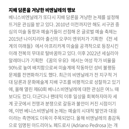
지배 담론을 겨냥한 비엔날레의 행보
베니스비엔날레가 또다시 지배 담론을 겨냥한 논제를 설정해
뜨거운 관심을 받고 있다. 2010년 이전까지만 해도 서구권 중
심의 미술 동향과 예술가들이 선점해 온 글로벌 예술 축제는
2015년 나이지리아 출신의 오쿠이 엔위저가 기획한 《전 세
계의 미래들》에서 아프리카계 미술을 공격적으로 등장시킨
이래 전복의 무대로 탈바꿈하고 있다. 이후 2022년 세실리아
알레마니가 기획한 《꿈의 우유》에서는 여성 작가 비율을
90%로 높여 배치함으로써 미술계에 작동하던 성비 불평등
문제를 전면화하기도 했다. 최근의 비엔날레가 전 지구적 거
대 담론과 문화예술계 지배 구조를 비평적으로 성찰하고 있기
에, 올해 열린 제60회 베니스비엔날레에 대한 관심은 여느 때
보다도 컸다. 더군다나 팬데믹 이후 일상을 회복하자마자 세
계 곳곳에서 전쟁과 분쟁으로 갈등과 불안이 커진 시점이기
에, 이번 베니스비엔날레 논제는 예술의 시대적 발언과 대응
이라는 측면에도 더욱이 주목되었다. 올해 비엔날레의 총감독
으로 임명된 아드리아노 페드로사 (Adriano Pedrosa )는 개