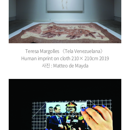
Teresa Margolles 〈Tela Venezuelana〉
Human imprint on cloth 210× 210cm 2019
사진 : Matteo de Mayda