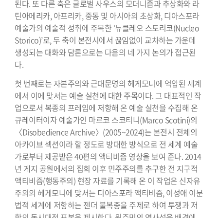
된다. 또 다른 축은 글로벌 사우스의 모더니즘과 추상화와 라
틴아메리카, 아프리카, 중동 및 아시아의 초상화, 디아스포라
예술가의 예술적 성취에 주목한 ‘뉴클레오 스토리코(Nucleo
Storico)’로, 두 축이 본전시에서 끊임없이 교차하는 가운데
생성되는 대화와 담론으로는 다음의 네 가지 논의가 접근된
다.
첫 번째로는 자본주의와 근대문명의 헤게모니에 억압된 세계
에서 이에 맞서는 예술 실천에 대한 주목이다. 그 대표적인 작
업으로서 복종의 프레임에 저항해 온 예술 실천을 수집해 온
큐레이터이자 예술가인 마르코 스코티니(Marco Scotini)의
〈Disobedience Archive〉(2005~2024)는 본전시 전체의
아카이브 섹션이라 할 정도로 방대한 방식으로 전 세계 예술
가로부터 제공받은 40편의 액티비즘 영상을 보여 준다. 2014
년 게지 공원에서의 집회 이후 민주주의를 추구한 전 지구적
액티비즘(행동주의) 현장 자료를 기록해 온 이 작업은 신자유
주의의 헤게모니에 맞서는 디아스포라 액티비즘, 이성애 이분
법적 세계에 저항하는 젠더 불복종을 주제로 하여 투쟁과 저
항의 동시대적 표본을 제시한다. 원주민의 역사성을 배경에