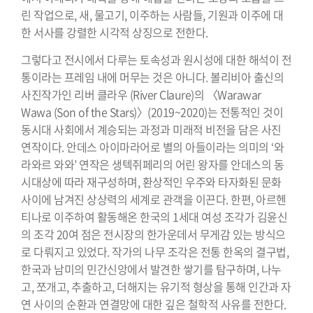
린 작업으로, 새, 물고기, 이주하는 사람들, 기원과 이주에 대
한 서사를 강렬한 시각적 상징으로 전한다.
그렇다고 전시에서 다루는 토속성과 원시성에 대한 해석이 전
통이라는 프레임 내에 머무는 것은 아니다. 볼리비아 출신의
사진작가인 리버 클라우 (River Claure)의 〈Warawar
Wawa (Son of the Stars)〉(2019~2020)는 전통적인 것이
동시대 사회에서 계승되는 과정과 미래적 비전을 담은 사진
연작이다. 안데스 아이마라어로 별의 아들이라는 의미의 ‘와
라와르 와와’ 연작은 생텍쥐페리의 어린 왕자를 안데스의 동
시대상에 따라 재구성하며, 환상적인 우주와 타자화된 문화
사이에 남겨진 상상력의 세계로 관객을 이끈다. 한편, 아르헨
티나로 이주하여 활동해온 한국의 1세대 여성 조각가 김윤신
의 조각 20여 점은 전시장의 한가운데서 무게감 있는 방식으
로 다뤄지고 있었다. 작가의 나무 조각은 전통 한옥의 결구법,
한국과 남미의 민간신앙에서 발견한 쌓기를 탐구하며, 나누
고, 쪼개고, 추출하고, 더해지는 유기적 형상을 통해 인간과 자
연 사이의 순환과 연결망에 대한 깊은 철학적 사유를 전한다.