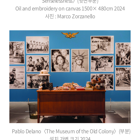
Senselessness〉(뒷면부분)
Oil and embroidery on canvas 1500× 480cm 2024
사진 : Marco Zorzanello
Pablo Delano〈The Museum of the Old Colony〉(부분)
설치 가변 크기 2024