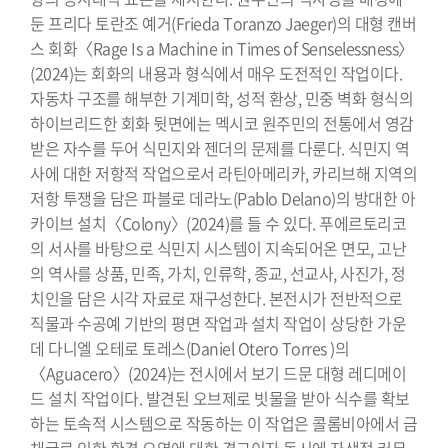
둔 프리다 토란조 예거(Frieda Toranzo Jaeger)의 대형 캔버
스 회화〈Rage Is a Machine in Times of Senselessness〉
(2024)는 회화의 내용과 형식에서 매우 도전적인 작업이다.
자동차 구조를 해부한 기계미학, 성적 환상, 민중 벽화 형식의
하이브리드한 회화 뒷면에는 멕시코 원주민의 전통에서 영감
받은 자수를 두어 식민지와 젠더의 문제를 다룬다. 식민지 역
사에 대한 저항적 작업으로서 라틴아메리카, 카리브해 지역의
저항 투쟁을 담은 파블로 데라노(Pablo Delano)의 방대한 아
카이브 설치〈Colony〉(2024)를 들 수 있다. 푸에르토리코
의 서사를 바탕으로 식민지 시스템이 지속되어온 면모, 고난
의 역사를 상품, 민족, 가치, 인류학, 종교, 선교사, 사진가, 정
치인을 담은 시각 자료로 재구성한다. 본전시가 전반적으로
직물과 수공예 기반의 평면 작업과 설치 작업이 상당한 가운
데 다니엘 오테로 토레스(Daniel Otero Torres )의
〈Aguacero〉(2024)는 전시에서 보기 드문 대형 레디메이
드 설치 작업이다. 발견된 오브제로 빗물을 받아 식수를 확보
하는 토속적 시스템으로 작동하는 이 작업은 콜롬비아에서 금
채굴로 인한 환경 오염에 대한 경고이자 동시에 자생적 커뮤