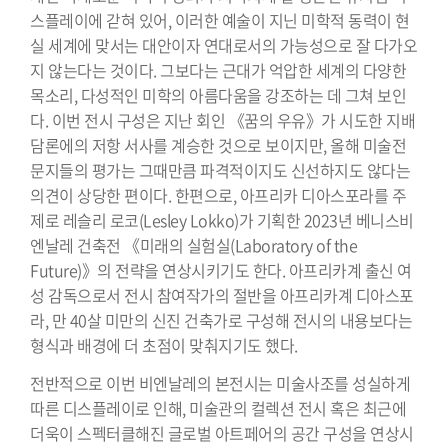
스플레이에 갇혀 있어, 이러한 예술이 지닌 미학적 동력이 현
실 세계에 맞서는 대안이자 연대로서의 가능성으로 잘 다가오
지 않는다는 것이다. 그보다는 근대가 억압한 세계의 다양한
목소리, 다성적인 미학의 아름다움을 강조하는 데 그쳐 보인
다. 이번 전시 구성은 지난 회인 《꿈의 우유》가 시도한 지배
담론에의 저항 서사를 계승한 것으로 보이지만, 올해 미술전
문지들의 평가는 그때만큼 파격적이지도 신선하지도 않다는
의견이 상당한 편이다. 한편으로, 아프리카 디아스포라를 주
제로 레슬리 로코(Lesley Lokko)가 기획한 2023년 베니스비
엔날레 건축전 《미래의 실험실(Laboratory of the
Future)》의 전략을 연상시키기도 한다. 아프리카계 출신 여
성 감독으로서 전시 참여작가의 절반을 아프리카계 디아스포
라, 만 40살 미만의 신진 건축가로 구성해 전시의 내용보다는
형식과 배경에 더 초점이 맞춰지기도 했다.
전반적으로 이번 비엔날레의 본전시는 미술사조를 성실하게
따른 디스플레이로 인해, 미술관의 컬렉션 전시 혹은 최근에
더욱이 스펙터클해진 글로벌 아트페어의 공간 구성을 연상시