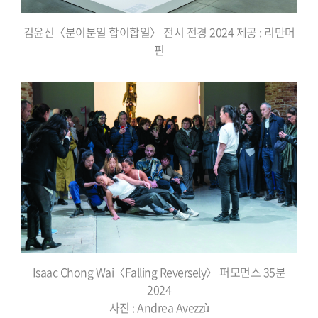
김윤신〈분이분일 합이합일〉 전시 전경 2024 제공 : 리만머
핀
Isaac Chong Wai〈Falling Reversely〉 퍼모먼스 35분
2024
사진 : Andrea Avezzù