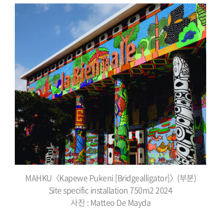
MAHKU〈Kapewe Pukeni [Bridgealligator]〉(부분)
Site specific installation 750m2 2024
사진 : Matteo De Mayda