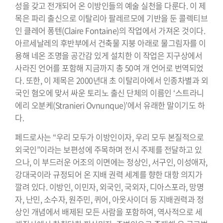
성을 갖고 전개되어 온 이방인들의 예술 실천을 다룬다. 이 제
목은 파리 출신으로 이탈리아 팔레르모에 기반을 둔 콜렉티브
인 클레어 퐁텐(Claire Fontaine)의 작업에서 가져온 것이다.
아르세날레의 후반부에서 건축물 지붕 아래로 물그림자를 이
용해 네온 조명을 공간감 있게 설치한 이 작업은 지구상에서
사라진 언어를 포함해 지금까지 총 50여 개 언어로 번역되었
다. 또한, 이 제목은 2000년대 초 이탈리아에서 인종차별과 외
국인 혐오에 맞서 싸운 토리노 출신 단체의 이름인 ‘스트라니
에리 오분케(Stranieri Ovnunque)’에서 유래한 말이기도 하
다.
페드로사는 “우리 모두가 이방인이자, 우리 모두 본질적으로
외국인”이라는 보편성에 주목하며 전시 주제를 전달하고 있
으나, 이 부드러운 어조의 이면에는 정상인, 서구인, 이성애자,
강대국이라 규정되어 온 지배 권력 세계를 향한 대항 의지가
깔려 있다. 이방인, 이민자, 외국인, 국외자, 디아스포라, 망명
자, 난민, 소수자, 원주민, 퀴어, 아웃사이더 등 지배권력과 정
상인 개념에서 배제된 모든 사람을 포함하여, 역사적으로 세