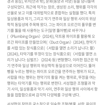
경과 중심), 위치(안과 밖), 문화(동양과 서양) 등을 넘나들며
구성되었다. 최근에 작가는 장르, 생성된 소리, 행위를 각각의
선율로 보고 이를 대위법적으로 혼합하는 실험을 했다. 특히
일상용품과 악기, 그리고 악기 연주와 일상 행위 사이의 위상
학적 동일성에 주목해 왔다. 그는 파이프 오르간의 풀무를 변
기를 뚫을 때 사용하는 도구(일명 뚫어뻥)로 바꾸거나
(〈Plumbing Organ〉(2024)), 덕트용 파이프를 활용해 오
르간 파이프를 만들었으며(〈Duct Organ〉(2024)), 현악기
를 서랍 있는 장식품으로(〈서랍을 열면 소리가 납니다: 활〉
(2024)), 타악기를 뚜껑이 있는 장식품으로(〈서랍을 열면 소
리가 납니다: 심벌즈〉 (2024) 등) 변형했다. 이러한 접근은 악
기 연주와 일상 행위의 위상학적 동일성으로 이어진다. 뚫어
뻥을 누르는 행위는 파이프 오르간을 연주하는 행위가 되고,
서랍을 여는 행위는 현악기의 활을 켜는 행위로, 뚜껑을 여는
행위는 타악기를 치는 행위로 변한다. 서성협은 조형물과 악
기 사이, 일상용품과 악기 사이, 연주와 일상 행위 사이에서 항
들을 접합함으로써 감각적 다양체를 구성해 낸다.
서성협의 작업은 국소적으로 익숙한 조형(병풍, 서랍, 파이프,