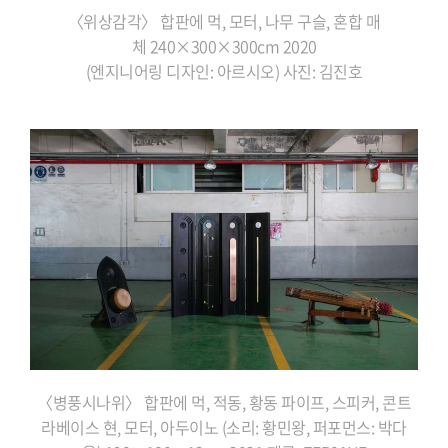
〈위상감각〉 합판에 먹, 모터, 나무 구슬, 혼합 매
체 240×300×300cm 2020
(엔지니어링 디자인: 아르시오) 사진: 김진호
〈병풍시나위〉 합판에 먹,
적동, 황동 파이프, 스피커,
콘트
라베이스 현, 모터,
아두이노 (소리: 황민왕,
퍼포먼스: 박다