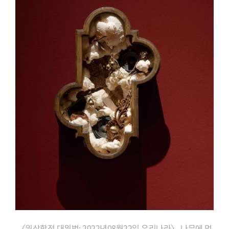
〈위상학적 대위법: 2022년08월22일 우리나라〉 나무에 먹,