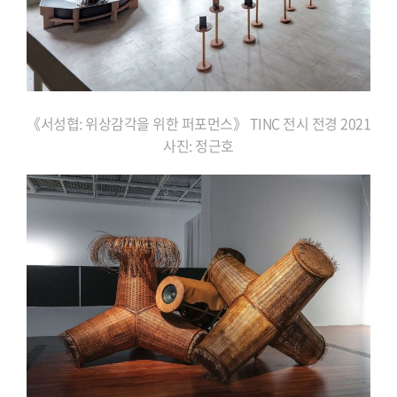
《서성협: 위상감각을 위한
퍼포먼스》 TINC 전시 전경 2021
사진: 정근호