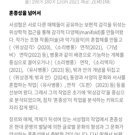
울)
190×180×12cm 2021
제공: ZER01NE
혼종성을 넘어서
서성협은 서로 다른 매체들이 공유하는 보편적 감각을 뒤섞는
위상학적 접근을 통해 감각적 다양체(manifold)를 만들어왔
다. 작가는 조형 작품(미술)과 악기(음악)의 혼합체를 만들고
(〈위상감각〉(2020), 〈소리병풍〉 연작(2021), 〈기념
비〉 연작(2022) 등), 병풍과 같이 배경으로 기능하는 개체를
중심으로 끌어오거나 (〈소리병풍〉 연작, 〈소리액자〉
(2021), 〈유사병풍〉(2023) 등), 밖과 안의 개념을 뒤집고
(〈위상경계: 밖과 안〉(2024)), 동양과 서양의 문화와 서사를
혼합하는 작업(〈유사병풍〉, 연작 〈도판〉 (2023) 등) 등을
선보여 왔다. 그래서 그의 작업은 초기에 ‘위상감각’을 중심으
로 분석되었으며, 점차 ‘혼종성’이 작업을 분석하는 키워드로
자리 잡게 됐다.
장르와 매체, 객체가 뒤섞여 있는 서성협의 작업에서 혼종성
은 현대 문명의 발달에 의한 글로벌 문화의 형성과 그 문화가
양산하는 혼종성에서 출발한 것이 아니다. 다시 말해서 보편