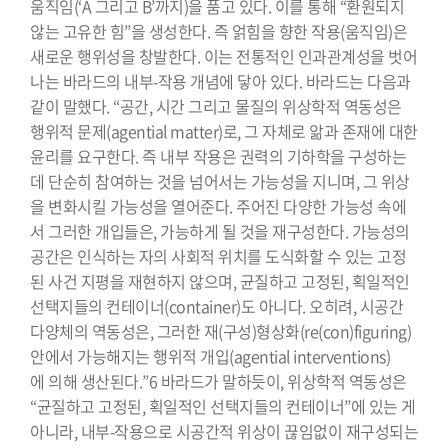
움직임(‘A 그리고 B’까지)을 품고 있다. 이를 통해 “환원되지
않는 고유한 힘”을 생성한다. 즉 얽힘을 향한 작용(움직임)은
새로운 행위성을 창발한다. 이는 전통적인 인과관계성을 벗어
나는 바라드의 내부-작용 개념에 닿아 있다. 바라드는 다음과
같이 말했다. “공간, 시간 그리고 물질의 위상학적 역동성은
행위적 문제(agential matter)로, 그 자체로 앎과 존재에 대한
윤리를 요구한다. 즉 내부 작용은 권력의 기하학을 구성하는
데 단순히 참여하는 것을 넘어서는 가능성을 지니며, 그 위상
을 변화시킬 가능성을 열어준다. 주어진 다양한 가능성 속에
서 그러한 개입들은, 가능하게 될 것을 재구성한다. 가능성의
공간은 인식하는 자의 사회적 위치를 도식화할 수 있는 고정
된 사건 지평을 재현하지 않으며, 균질하고 고정된, 획일적인
선택지들의 컨테이너(container)도 아니다. 오히려, 시공간
다양체의 역동성은, 그러한 재(구성)형상화(re(con)figuring)
안에서 가능해지는 행위적 개입(agential interventions)
에 의해 생산된다.”6 바라드가 말하듯이, 위상학적 역동성은
“균질하고 고정된, 획일적인 선택지들의 컨테이너”에 있는 게
아니라, 내부-작용으로 시공간적 위상이 끊임없이 재구성되는