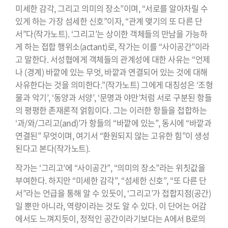
미세한 감각, 그리고 의미의 장소”이며, “서로를 알아차릴 수
있게 하는 가장 섬세한 신호”이자, “관계 맺기의 또 다른 단
서”다(작가노트). ‘그리고’는 상이한 객체들의 만남을 가능하
게 하는 접합 행위소(actant)로, 작가는 이를 “사이공간”이라
고 말한다. 서성협에게 객체들의 관계성에 대한 사유는 “언제
나 (경계) 바깥에 있는 무엇, 바깥과 연결되어 있는 것에 대해
사유한다는 것을 의미한다.”(작가노트) 그에게 대칭성은 ‘조형
물과 악기’, ‘동양과 서양’, ‘문명과 야만’처럼 서로 구분된 항들
의 평평한 존재론적 얽힘이다. 그는 이러한 항들을 접합하는
‘과/와/그리고(and)’가 항들의 “바깥에 있는”, 동시에 “바깥과
연결된” 무엇이며, 여기서 “환원되지 않는 고유한 힘”이 생성
된다고 본다(작가노트).
작가는 ‘그리고’에 “사이공간”, “의미의 장소”라는 위칫값을
부여한다. 하지만 “미세한 감각”, “섬세한 신호”, “또 다른 단
서”라는 언급을 통해 알 수 있듯이, ‘그리고’가 접합지점(공간)
일 뿐만 아니라, 역량이라는 것도 알 수 있다. 이 단어는 어감
에서도 느껴지듯이, 정적인 공간이라기보다는 A에서 B로의