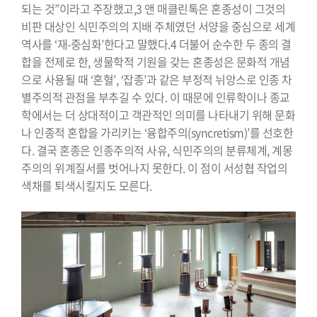
되는 것”이라고 주장했고,3 앤 매클린톡은 혼종성이 그것의
비판 대상인 식민주의의 지배 주체였던 서양을 중심으로 세계
역사를 ‘재-중심화’한다고 말했다.4 더불어 순수한 두 종의 결
합을 전제로 한, 생물학적 기원을 갖는 혼종성은 문화적 개념
으로 사용될 때 ‘혼혈’, ‘잡종’과 같은 부정적 뉘앙스로 인종 차
별주의적 관점을 부추길 수 있다. 이 때문에 인류학이나 종교
학에서는 더 상대적이고 객관적인 의미를 나타내기 위해 문화
나 인종적 혼합을 가리키는 ‘융합주의(syncretism)’를 선호한
다. 결국 혼종은 인종주의적 사유, 식민주의의 분류체계, 계몽
주의의 위계질서를 벗어나지 못한다. 이 점이 서성협 작업의
색채를 퇴색시킬지도 모른다.