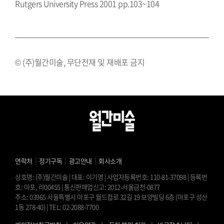
Rutgers University Press 2001 pp.103~104
© (주)월간미술, 무단전재 및 재배포 금지
｜
｜
｜
연락처
정기구독
광고안내
회사소개
상호명: (주)월간미술 | 대표: 이기영 | 사업자등록번호: 110-81-37098 | 등록번
호: 마포, 라00455 | 통신판매업신고: 2012-서울금천-0877
주소: 03965 서울특별시 마포구 월드컵로 32길 19 보양빌딩 6층 (마포구 성산
1동 278-40) | TEL: 02-2088-7700