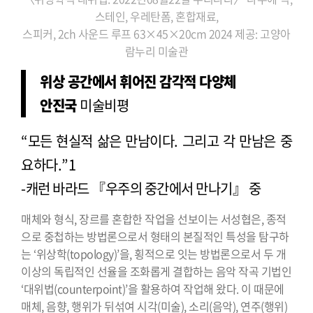
스테인, 우레탄폼, 혼합재료,
스피커, 2ch 사운드 루프 63×45×20cm 2024 제공: 고양아
람누리 미술관
위상 공간에서 휘어진 감각적 다양체
안진국
미술비평
“모든 현실적 삶은 만남이다. 그리고 각 만남은 중
요하다.”1
-캐런 바라드 『우주의 중간에서 만나기』 중
매체와 형식, 장르를 혼합한 작업을 선보이는 서성협은, 종적
으로 중첩하는 방법론으로서 형태의 본질적인 특성을 탐구하
는 ‘위상학(topology)’을, 횡적으로 잇는 방법론으로서 두 개
이상의 독립적인 선율을 조화롭게 결합하는 음악 작곡 기법인
‘대위법(counterpoint)’을 활용하여 작업해 왔다. 이 때문에
매체, 음향, 행위가 뒤섞여 시각(미술), 소리(음악), 연주(행위)