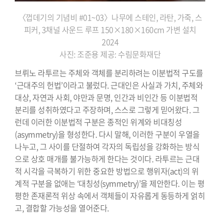
〈껍데기의 기념비 #01~03〉나무에 스테인, 라탄, 가죽, 스
피커, 3채널 사운드 루프 150×180×160cm 가변 설치
2024
사진: 조준용 제공: 수림문화재단
브뤼노 라투르는 주체와 객체를 분리하려는 이분법적 구도를
‘근대주의 헌법’이라고 불렀다. 근대인은 사실과 가치, 주체와
대상, 자연과 사회, 야만과 문명, 인간과 비인간 등 이분법적
분리를 성취하였다고 주장하며, 스스로 그렇게 믿어왔다. 그
런데 이러한 이분법적 구분은 종적인 위계와 비대칭성
(asymmetry)을 형성한다. 다시 말해, 이러한 구분이 우열을
나누고, 그 사이를 단절하여 각자의 독립성을 강화하는 방식
으로 상호 매개를 불가능하게 한다는 것이다. 라투르는 근대
적 시각을 극복하기 위한 중요한 방법으로 행위자(act)의 위
계적 구분을 없애는 ‘대칭성(symmetry)’을 제안한다. 이는 평
평한 존재론적 위상 속에서 객체들이 자유롭게 동등하게 얽히
고, 결합할 가능성을 열어준다.