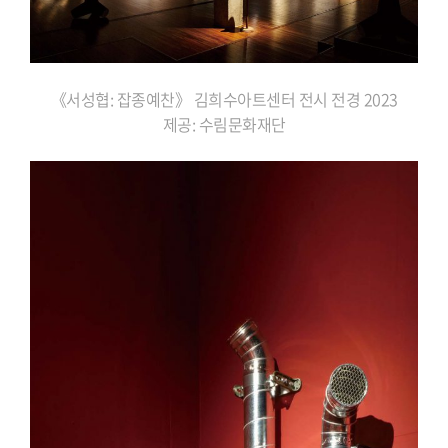
《서성협: 잡종예찬》 김희수아트센터 전시 전경 2023
제공: 수림문화재단