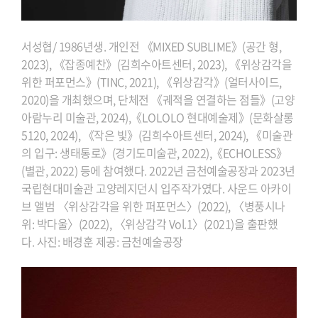
서성협/ 1986년생. 개인전 《MIXED SUBLIME》(공간 형,
2023), 《잡종예찬》(김희수아트센터, 2023), 《위상감각을
위한 퍼포먼스》(TINC, 2021), 《위상감각》(얼터사이드,
2020)을 개최했으며, 단체전 《궤적을 연결하는 점들》(고양
아람누리 미술관, 2024),《LOLOLO 현대예술제》(문화살롱
5120, 2024), 《작은 빛》(김희수아트센터, 2024), 《미술관
의 입구: 생태통로》(경기도미술관, 2022),《ECHOLESS》
(별관, 2022) 등에 참여했다. 2022년 금천예술공장과 2023년
국립현대미술관 고양레지던시 입주작가였다. 사운드 아카이
브 앨범 〈위상감각을 위한 퍼포먼스〉(2022), 〈병풍시나
위: 박다울〉(2022), 〈위상감각 Vol.1〉(2021)을 출판했
다. 사진: 배경훈 제공: 금천예술공장