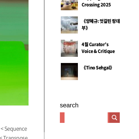
Crossing 2025
《양혜규: 엇갈린 랑데
부》
4월 Curator’s
Voice & Critique
《Tino Sehgal》
search
Sequence
ranspose