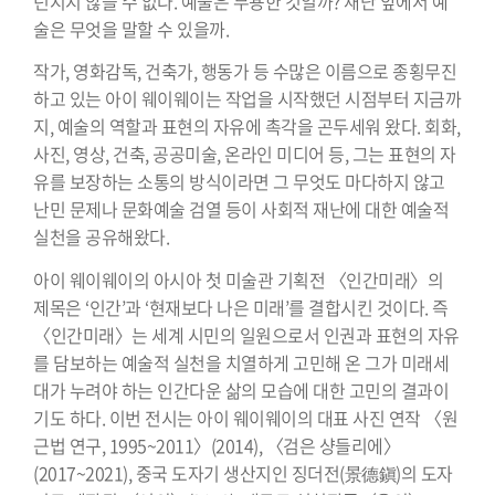
던지지 않을 수 없다. 예술은 무용한 것일까? 재난 앞에서 예
술은 무엇을 말할 수 있을까.
작가, 영화감독, 건축가, 행동가 등 수많은 이름으로 종횡무진
하고 있는 아이 웨이웨이는 작업을 시작했던 시점부터 지금까
지, 예술의 역할과 표현의 자유에 촉각을 곤두세워 왔다. 회화,
사진, 영상, 건축, 공공미술, 온라인 미디어 등, 그는 표현의 자
유를 보장하는 소통의 방식이라면 그 무엇도 마다하지 않고
난민 문제나 문화예술 검열 등이 사회적 재난에 대한 예술적
실천을 공유해왔다.
아이 웨이웨이의 아시아 첫 미술관 기획전 〈인간미래〉의
제목은 ‘인간’과 ‘현재보다 나은 미래’를 결합시킨 것이다. 즉
〈인간미래〉는 세계 시민의 일원으로서 인권과 표현의 자유
를 담보하는 예술적 실천을 치열하게 고민해 온 그가 미래세
대가 누려야 하는 인간다운 삶의 모습에 대한 고민의 결과이
기도 하다. 이번 전시는 아이 웨이웨이의 대표 사진 연작 〈원
근법 연구, 1995~2011〉(2014), 〈검은 샹들리에〉
(2017~2021), 중국 도자기 생산지인 징더전(景德鎭)의 도자