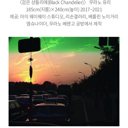
〈검은 샹들리에(Black Chandelier)〉 무라노 유리
185cm(지름)×240cm(높이) 2017~2021
제공: 아이 웨이웨이 스튜디오, 리손갤러리, 베를린 노이거리
엠슈나이더, 무라노 베렌고 공방에서 제작