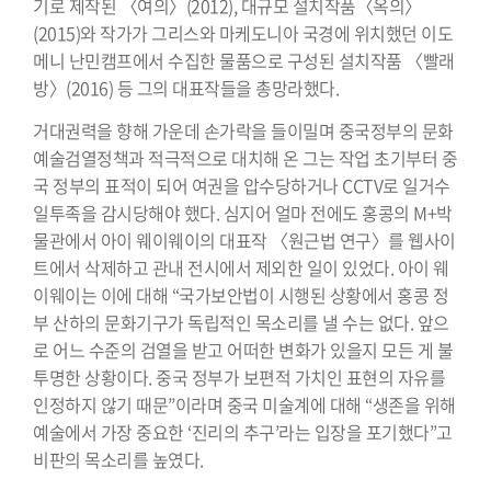
기로 제작된 〈여의〉(2012), 대규모 설치작품〈옥의〉
(2015)와 작가가 그리스와 마케도니아 국경에 위치했던 이도
메니 난민캠프에서 수집한 물품으로 구성된 설치작품 〈빨래
방〉(2016) 등 그의 대표작들을 총망라했다.
거대권력을 향해 가운데 손가락을 들이밀며 중국정부의 문화
예술검열정책과 적극적으로 대치해 온 그는 작업 초기부터 중
국 정부의 표적이 되어 여권을 압수당하거나 CCTV로 일거수
일투족을 감시당해야 했다. 심지어 얼마 전에도 홍콩의 M+박
물관에서 아이 웨이웨이의 대표작 〈원근법 연구〉를 웹사이
트에서 삭제하고 관내 전시에서 제외한 일이 있었다. 아이 웨
이웨이는 이에 대해 “국가보안법이 시행된 상황에서 홍콩 정
부 산하의 문화기구가 독립적인 목소리를 낼 수는 없다. 앞으
로 어느 수준의 검열을 받고 어떠한 변화가 있을지 모든 게 불
투명한 상황이다. 중국 정부가 보편적 가치인 표현의 자유를
인정하지 않기 때문”이라며 중국 미술계에 대해 “생존을 위해
예술에서 가장 중요한 ‘진리의 추구’라는 입장을 포기했다”고
비판의 목소리를 높였다.