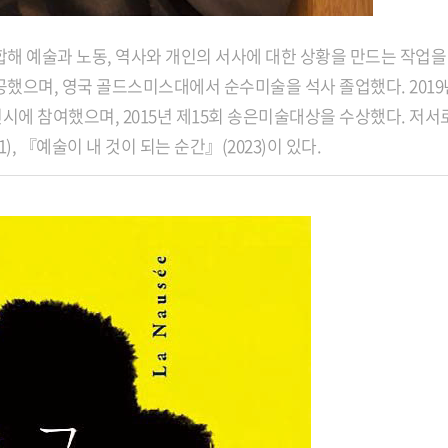
해 예술과 노동,
역사와 개인의 서사에 대한 상황을
만드는 작업을
공했으며, 영국
골드스미스대에서 순수미술을
석사 졸업했다. 201
시에 참여했으며, 2015년
제15회 송은미술대상을 수상했다.
저서
1), 『예술이 내 것이
되는 순간』(2023)이 있다.