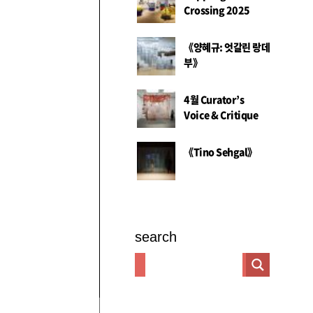
Crossing 2025
《양혜규: 엇갈린 랑데
부》
4월 Curator’s
Voice & Critique
《Tino Sehgal》
search