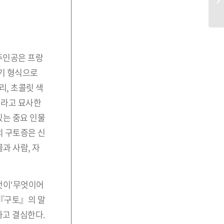
 주인공은 프랑
일기 형식으로
리, 초콜릿 색
이라고 묘사한
있는 중요 인물
의 구토증은 신
과 사람, 자
것이‘무엇이어
.『구토』의 말
다고 결심한다.