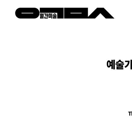
예술가
T