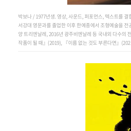
박보나 / 1977년생. 영상, 사운드, 퍼포먼스,
텍스트를 결합
서강대
영문과를 졸업한 이후 한예종에서
조형예술을 전
양 트리엔날레, 2016년
광주비엔날레 등 국내외 다수의
전
작품이 될
때』(2019), 『이름 없는 것도
부른다면』(202