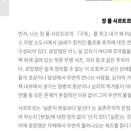
장 폴 사르트르
먼저, 나는 장 폴 사르트르의 『구토』를 쥐고 내가 왜 
스 지방 소도시에서 18세기 정치인 롤르봉 후작에 대한 
구성되어 있다. 로캉탱은 어느 날 갑자기 바다에 조약돌을 
벽 위에 걸려 있는 푸른 무명 셔츠, 의자 등과 같은 주위
다. 로캉탱은 쉽게 정의할 수 없는 이 모호하고 낯선 상태
들의 초상이나 일상에서 우연히 만나는 사람들, 심지어 거
체 내부에서 생기는 질병의 증상이나 심리적 역겨움이 아니
연물 등 모든 존재가 본질적인 이유 없이 그저 우연히 불
사르트르는 ‘실존이 본질보다 앞선다’는 실존주의적 관점
야 하는지’(본질)에 대한 정의 없이 ‘단지 있다’(실존)
미에 로캉탱은 카페에서 우연히 흘러나오는 재즈를 듣다가 