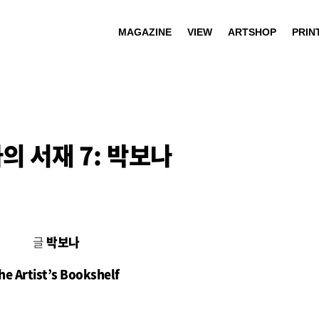
MAGAZINE
VIEW
ARTSHOP
PRIN
의 서재 7: 박보나
글
박보나
he Artist’s Bookshelf