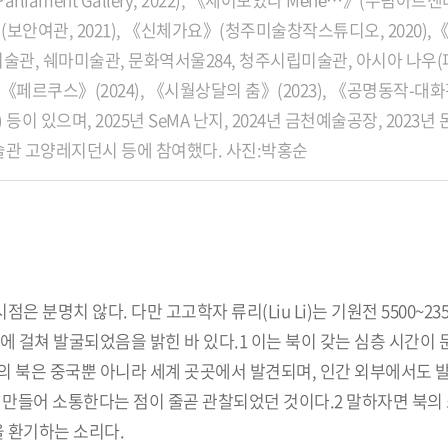
의 원리》(보안여관, 2021), 《신체가요》(청주미술창작스튜디오, 2020
호미술관, 쉐마미술관, 문화역서울284, 청주시립미술관, 아시아 나우(
르쿠스》(2024), 《시월상달의 춤》(2023), 《공명동작-대화편》
2016) 등이 있으며, 2025년 SeMA 난지, 2024년 금천예술공장, 2023
현대미술관 고양레지던시 등에 참여했다. 사진:박홍순
 분명치 않다. 다만 고고학자 류리(Liu Li)는 기원전 5500~23
에 걸쳐 발굴되었음을 밝힌 바 있다.1 이는 북이 갖는 심층 시간이
의 북은 중국뿐 아니라 세계 곳곳에서 발견되며, 인간 외부에서도 
 만들어 소통한다는 점이 줄곧 관찰되었던 것이다.2 말하자면 북의
을 환기하는 소리다.