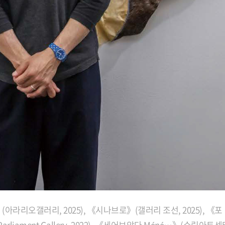
아라리오갤러리, 2025), 《시나브로》(갤러리 조선, 2025), 《포 ∶
iament Gallery, 2022), 《세어보았다 Méné…》(수림아트센터,