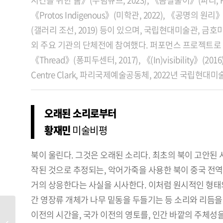
《Protos Indigenous》(미학관, 2022), 《공명
(갤러리 조선, 2019) 등이 있으며, 국립현대미술관, 금
외 주요 기관의 단체전에 참여했다. 퍼포먼스 프로젝트로 《페
《Thread》(퐁피두센터, 2017), 《(In)visibility》(
Centre Clark, 파리국제예술공동체, 2022년 국립
오래된 소리로부터
황재민
미술비평
북이 울린다. 그것은 오래된 소리다. 최초의 북이 고안된 시점은
작된 것으로 추정되는, 악어가죽을 사용한 북이 중국 전역
거의 상응한다는 사실을 시사한다. 이처럼 원시적인 형태
간 영장류 개체가 나무 밑동을 두들기는 등 소리와 리듬을
이전의 시간을, 국가 이전의 영토를, 인간 바깥의 주체성
코라크릿 아룬나논차이