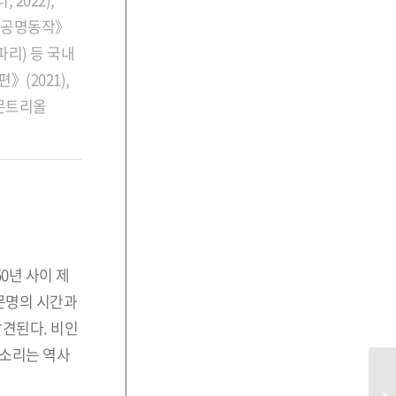
),《공명동작》
파리) 등 국내
(2021),
년 몬트리올
50년 사이 제
 문명의 시간과
발견된다. 비인
 소리는 역사