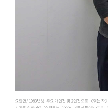
요한한/ 1983년생. 주요 개인전 및 2인전으로 《엮는 자》(
시간을 위한 會》(수림큐브, 2023), 《몸살풀이》(파리, Parl