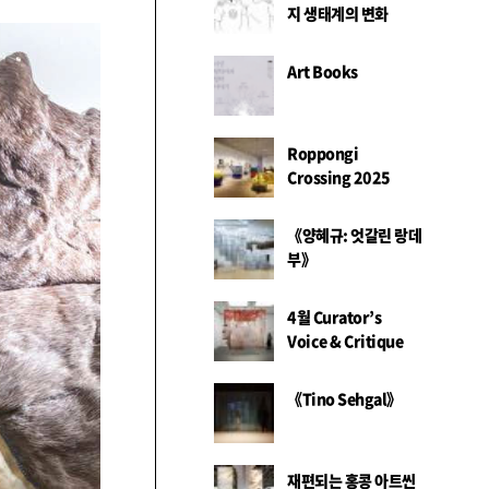
지 생태계의 변화
Art Books
Roppongi
Crossing 2025
《양혜규: 엇갈린 랑데
부》
4월 Curator’s
Voice & Critique
《Tino Sehgal》
재편되는 홍콩 아트씬