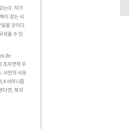
갖는다. 작가
북이 갖는 시
맞닿을 것이다.
뒤섞을 수 있
s de
의 초자연적 우
. 샤먼의 사유
,4 샤머니즘
본다면, 북의