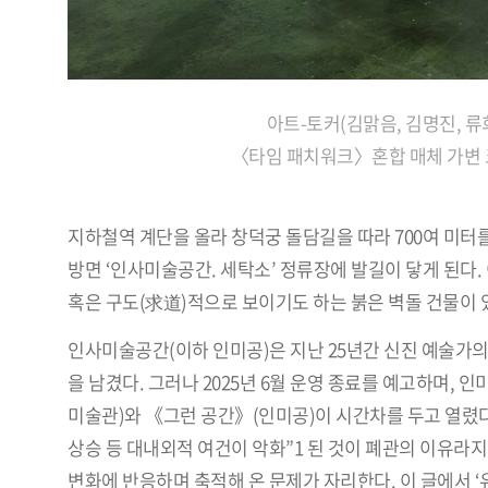
아트-토커(김맑음, 김명진, 류희
〈타임 패치워크〉혼합 매체 가변 크
지하철역 계단을 올라 창덕궁 돌담길을 따라 700여 미터
방면 ‘인사미술공간. 세탁소’ 정류장에 발길이 닿게 된다.
혹은 구도(求道)적으로 보이기도 하는 붉은 벽돌 건물이 있
인사미술공간(이하 인미공)은 지난 25년간 신진 예술가
을 남겼다. 그러나 2025년 6월 운영 종료를 예고하며,
미술관)와 《그런 공간》(인미공)이 시간차를 두고 열렸다
상승 등 대내외적 여건이 악화”1 된 것이 폐관의 이유라
변화에 반응하며 축적해 온 문제가 자리한다. 이 글에서