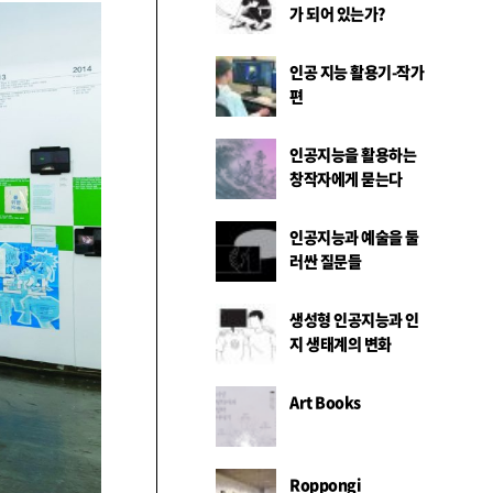
가 되어 있는가?
인공 지능 활용기-작가
편
인공지능을 활용하는
창작자에게 묻는다
인공지능과 예술을 둘
러싼 질문들
생성형 인공지능과 인
지 생태계의 변화
Art Books
Roppongi