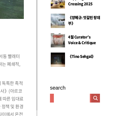
Crossing 2025
《양혜규: 엇갈린 랑데
부》
4월 Curator’s
Voice & Critique
원서동 빨래터
《Tino Sehgal》
하는 폐쇄적,
에 독특한 족적
search
녕인사》(아르코
에 따른 임대료
 정책 및 환경
 사이에서 온전