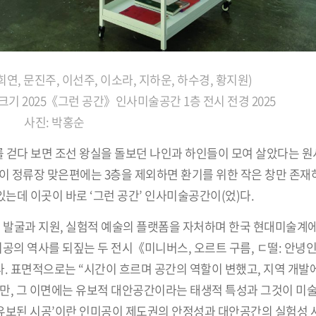
연, 문진주, 이선주, 이소라, 지하운, 하수경, 황지원)
기 2025《그런 공간》인사미술공간 1층 전시 전경 2025
사진: 박홍순
를 걷다 보면 조선 왕실을 돌보던 나인과 하인들이 모여 살았다는 
 이 정류장 맞은편에는 3층을 제외하면 환기를 위한 작은 창만 존재
는데 이곳이 바로 ‘그런 공간’ 인사미술공간이(었)다.
의 발굴과 지원, 실험적 예술의 플랫폼을 자처하며 한국 현대미술계
 인미공의 역사를 되짚는 두 전시《미니버스, 오르트 구름, ㄷ떨: 안
. 표면적으로는 “시간이 흐르며 공간의 역할이 변했고, 지역 개발
지만, 그 이면에는 유보적 대안공간이라는 태생적 특성과 그것이 미술
 ‘유보된 시공’이란 인미공이 제도권의 안정성과 대안공간의 실험성