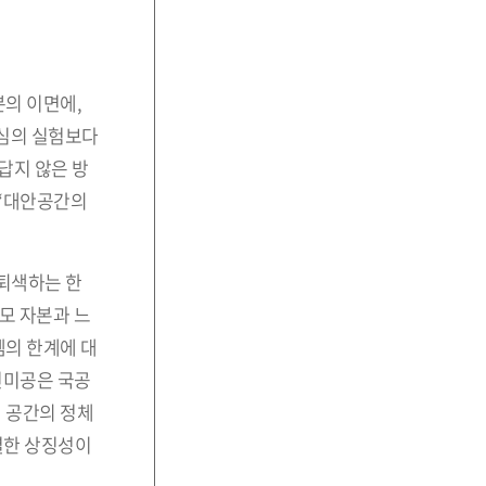
분의 이면에,
중심의 실험보다
답지 않은 방
 “대안공간의
퇴색하는 한
모 자본과 느
템의 한계에 대
인미공은 국공
 공간의 정체
별한 상징성이