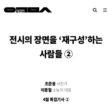
전시의 장면을 ‘재구성’하는
사람들 ②
조준용
사진가
이종철
소농지 대표
4월 특집기사 ②