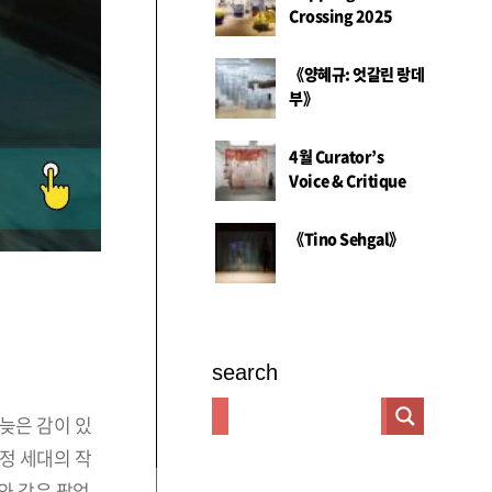
Crossing 2025
《양혜규: 엇갈린 랑데
부》
4월 Curator’s
Voice & Critique
《Tino Sehgal》
search
늦은 감이 있
정 세대의 작
와 같은 팝업