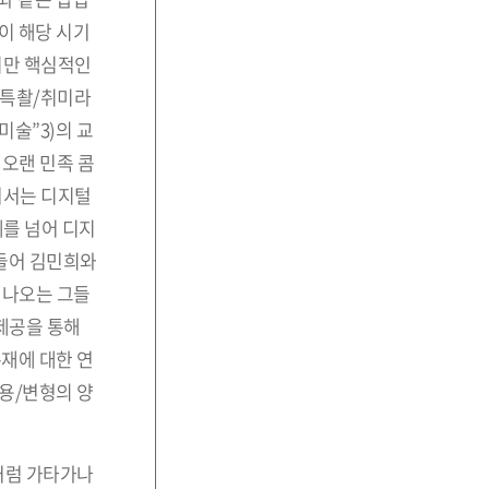
이 해당 시기
지만 핵심적인
/특촬/취미라
미술”3)의 교
오랜 민족 콤
어서는 디지털
를 넘어 디지
 들어 김민희와
러나오는 그들
 제공을 통해
재에 대한 연
수용/변형의 양
처럼 가타가나