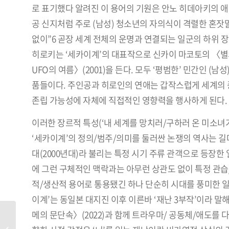
로 표기했다 알려진 이 용어의 기원은 안노 히데아키의 애
공 신지처럼 주로 (남성) 청소년의 자의식이 격렬한 혼잣
없이”6 곧장 세계 전체의 운명과 연결되는 일군의 하위 
히로키는 ‘세카이계’의 대표작으로 신카이 마코토의 〈별의 
UFO의 여름〉(2001)을 든다. 모두 ‘평범한’ 민간인 (
품들이다. 주인공과 히로인의 연애는 갑작스럽게 세계의 
존립 가능성에 자체에 직접적인 영향력을 행사하게 된다. 여
이러한 장르적 특성(‘내 세계를 망치러/구하러 온 미소녀
‘세카이계’의 정의/범주/의미를 둘러싼 논쟁의 역사는 길다
대(2000년대)라 불리는 특정 시기 주류 관객으로 등장한
에 그런 구체적인 맥락과는 아무런 상관도 없이 특정 관습
적/생산적 용어로 통용됐긴 하나 단순히 시대를 풍미한 일
이계’는 동일본 대지진 이후 이른바 ‘재난 3부작’이라 말해
메의 문단속〉(2022)과 함께 트라우마/ 공동체/애도를 
의식이 급진화될 때