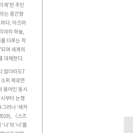
이계’란 주인
회라는 중간항
요하다. 아즈마
리야의 하늘,
계를 다루는 작
’되며 세계의
를 대체한다.
지 않더라도7
는 소위 제로연
적 용어인 동시
당시부터 논쟁
 그러나 ‘세카
19), 〈스즈
나’의 ‘너’를