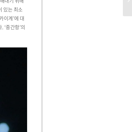
구해내기 위해
이 있는 최소
카이계’에 대
 ‘중간항’의