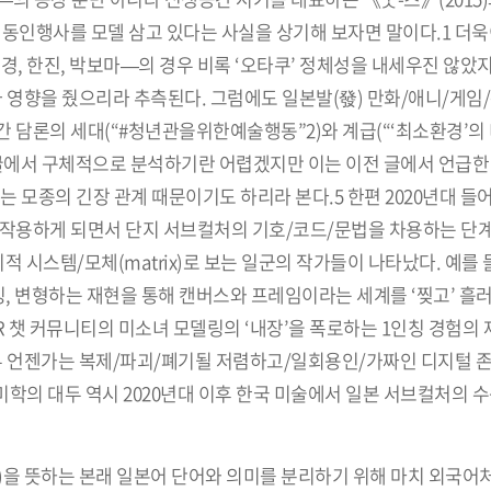
동인행사를 모델 삼고 있다는 사실을 상기해 보자면 말이다.1 더욱
경, 한진, 박보마—의 경우 비록 ‘오타쿠’ 정체성을 내세우진 않았
 영향을 줬으리라 추측된다. 그럼에도 일본발(發) 만화/애니/게임
 담론의 세대(“#청년관을위한예술행동”2)와 계급(“‘최소환경’의 
글에서 구체적으로 분석하기란 어렵겠지만 이는 이전 글에서 언급한 
 모종의 긴장 관계 때문이기도 하리라 본다.5 한편 2020년대 들
 작용하게 되면서 단지 서브컬처의 기호/코드/문법을 차용하는 단계
 시스템/모체(matrix)로 보는 일군의 작가들이 나타났다. 예를
잉, 변형하는 재현을 통해 캔버스와 프레임이라는 세계를 ‘찢고’ 흘
VR 챗 커뮤니티의 미소녀 모델링의 ‘내장’을 폭로하는 1인칭 경험의
두 언젠가는 복제/파괴/폐기될 저렴하고/일회용인/가짜인 디지털 존
미학의 대두 역시 2020년대 이후 한국 미술에서 일본 서브컬처의 
界)을 뜻하는 본래 일본어 단어와 의미를 분리하기 위해 마치 외국어