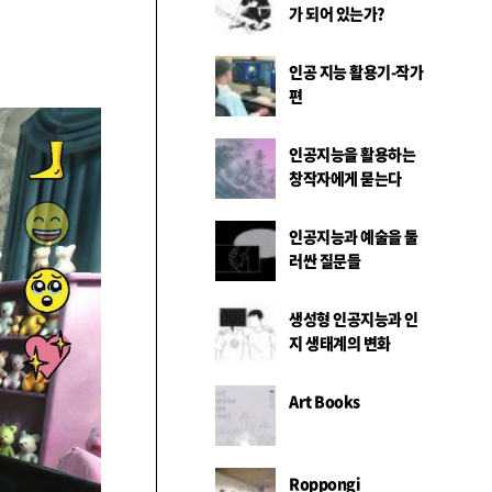
가 되어 있는가?
인공 지능 활용기-작가
편
인공지능을 활용하는
창작자에게 묻는다
인공지능과 예술을 둘
러싼 질문들
생성형 인공지능과 인
지 생태계의 변화
Art Books
Roppongi