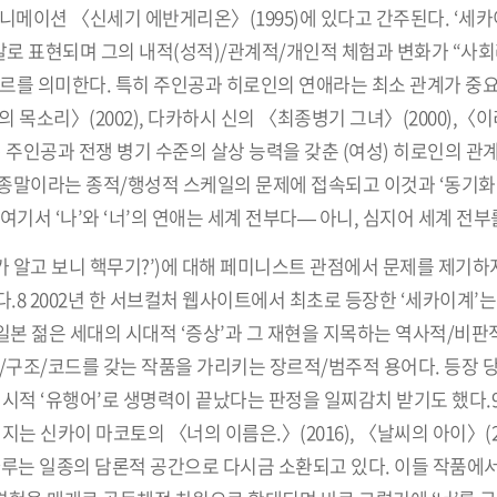
니메이션 〈신세기 에반게리온〉(1995)에 있다고 간주된다. ‘세카
말로 표현되며 그의 내적(성적)/관계적/개인적 체험과 변화가 “사
장르를 의미한다. 특히 주인공과 히로인의 연애라는 최소 관계가 중
목소리〉(2002), 다카하시 신의 〈최종병기 그녀〉(2000),〈이
남성) 주인공과 전쟁 병기 수준의 살상 능력을 갖춘 (여성) 히로인의 관
종말이라는 종적/행성적 스케일의 문제에 접속되고 이것과 ‘동기화
기서 ‘나’와 ‘너’의 연애는 세계 전부다— 아니, 심지어 세계 전부
가 알고 보니 핵무기?’)에 대해 페미니스트 관점에서 문제를 제기하
.8 2002년 한 서브컬처 웹사이트에서 최초로 등장한 ‘세카이계’
 일본 젊은 세대의 시대적 ‘증상’과 그 재현을 지목하는 역사적/비판
/구조/코드를 갖는 작품을 가리키는 장르적/범주적 용어다. 등장 
시적 ‘유행어’로 생명력이 끝났다는 판정을 일찌감치 받기도 했다.9
지는 신카이 마코토의 〈너의 이름은.〉(2016), 〈날씨의 아이〉(20
다루는 일종의 담론적 공간으로 다시금 소환되고 있다. 이들 작품에서 ‘