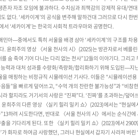
 생존자 자조 모임에 불과하다. 수치심과 죄책감의 강제적 유대/연
법도 없다. ‘세카이계’의 공식을 변주해 말하건대 그러므로 다시 한번
에서 ‘세카이계’는 한국의 사회적 트라우마와 공명한다.
 배민아—중에서도 특히 서울을 배경 삼아 ‘세카이계’의 구조를 차용
. 윤희주의 영상 〈서울 천사의 시〉(2025)는 방관자로서 베를린
를 숨 죽여 기어 다니는 다리 없는 천사”12들의 이야기다. 그리고
관리 능력과 대처 성과를 수량화/측량화/합리화하기 위해 도입된—지
울을 매핑하는 비정규직 시뮬레이션 기사다. 이들은 “시뮬레이션용
죽음들”을 빠르게 덮어쓰고, “수억 개의 찬란한 불가능성”과 “비참한
도시라 할지라도 거기서의 사랑은 “진짜”다. ‘진짜’를 초과하는/덮
윤희주의 다른 영상 〈실키 힐리 밀키 쇼〉(2023)에서는 “현실에
축”13하려 시도한다면, 반대로 〈서울 천사의 시〉에서는 순식간에 
을 기다리게 된다. 또한 〈실키 힐리 밀키 쇼〉(2023)에서 290
’가 화자로 하여금 사랑했던, 그러나 현실에서 갑자기 사라져 버린 ‘