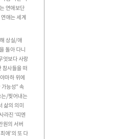
대는 연애보단
 연애는 세계
해 상실/애
을 돌아 다니
 무엇보다 사랑
난 참사들을 떠
 야마하 위에
 가능성” 속
어쓰는/찢어내는
서 삶의 의미
사라진 ‘띠엔
0만원의 서버
최애’의 또 다