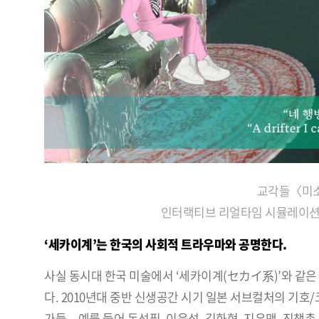
교각들〈미소
인터랙티브 리얼타임 시뮬레이션, 커
‘세카이계’는 한국의 사회적 트라우마와 공명한다.
사실 동시대 한국 미술에서 ‘세카이계(セカイ系)’와 같은
다. 2010년대 중반 신생공간 시기 일본 서브컬처의 기
가들—예를 들어 돈선필, 이윤성, 김화현, 지우맨, 진챙총