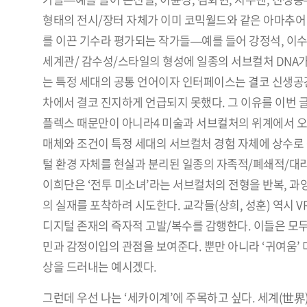
형태의 전시/장터 자체가 이미 코믹월드와 같은 아마추어 
를 이끈 기수라 평가되는 작가들—예를 들어 강정석, 이수
세계관/ 감수성/스타일의 형성에 일종의 서브컬처 DNA가
는 특정 세대의 공통 언어이자 인터페이스는 결코 신생공간
차에서 결코 진지하게 언급되지 못했다. 그 이유를 이번 
플렉스 때문만이 아니라4 미술과 서브컬처의 위계에서 오는
매체와 조건이 특정 세대의 서브컬처 경험 자체에 상수로
털 환경 자체를 현실과 분리된 일종의 자족적/폐쇄적/대리적
이희단은 ‘전투 미소녀’라는 서브컬처의 전형을 반복, 과
의 실재를 포착하려 시도한다. 교각들(상희, 성훈) 역시 
디지털 존재의 즉자적 고발/복수를 감행한다. 이들은 모
민과 감정이입의 관점을 보여준다. 뿐만 아니라 ‘귀여움’ 
상을 드러내는 예시겠다.
그런데 우선 나는 ‘세카이계’에 주목하고 싶다. 세계(世