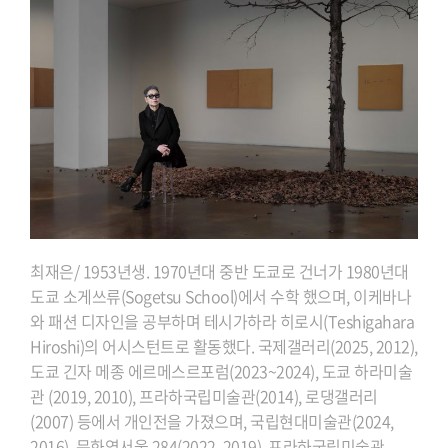
최재은/ 1953년생. 1970년대 중반 도쿄로 건너가 1980년대
도쿄 소게쓰류(Sogetsu School)에서 수학
했으며, 이케바나
와 패션 디자인을 공부하며 테시가하라 히로시(Teshigahara
Hiroshi)의 어시스턴트로
활동했다. 국제갤러리(2025, 2012),
도쿄 긴자 메종 에르메스르포럼(2023~2024), 도쿄 하라미술
관
(2019, 2010), 프라하국립미술관(2014), 로댕갤러리
(2007) 등에서 개인전을 가졌으며, 국립현대미술관
(2024,
2016), 문화역서울 284(2022, 2019), 프라하국립미술관