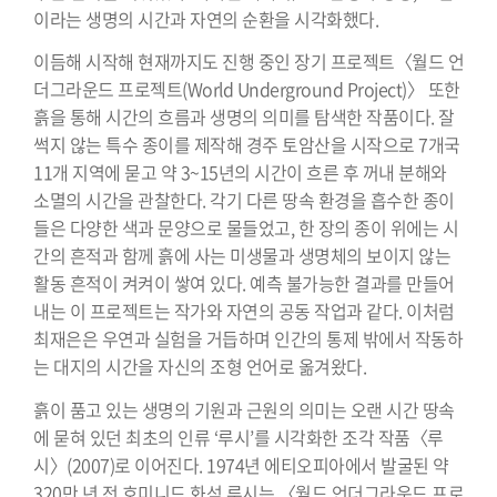
이라는 생명의 시간과 자연의 순환을 시각화했다.
이듬해 시작해 현재까지도 진행 중인 장기 프로젝트〈월드 언
더그라운드 프로젝트(World Underground Project)〉 또한
흙을 통해 시간의 흐름과 생명의 의미를 탐색한 작품이다. 잘
썩지 않는 특수 종이를 제작해 경주 토암산을 시작으로 7개국
11개 지역에 묻고 약 3~15년의 시간이 흐른 후 꺼내 분해와
소멸의 시간을 관찰한다. 각기 다른 땅속 환경을 흡수한 종이
들은 다양한 색과 문양으로 물들었고, 한 장의 종이 위에는 시
간의 흔적과 함께 흙에 사는 미생물과 생명체의 보이지 않는
활동 흔적이 켜켜이 쌓여 있다. 예측 불가능한 결과를 만들어
내는 이 프로젝트는 작가와 자연의 공동 작업과 같다. 이처럼
최재은은 우연과 실험을 거듭하며 인간의 통제 밖에서 작동하
는 대지의 시간을 자신의 조형 언어로 옮겨왔다.
흙이 품고 있는 생명의 기원과 근원의 의미는 오랜 시간 땅속
에 묻혀 있던 최초의 인류 ‘루시’를 시각화한 조각 작품〈루
시〉(2007)로 이어진다. 1974년 에티오피아에서 발굴된 약
320만 년 전 호미니드 화석 루시는 〈월드 언더그라운드 프로