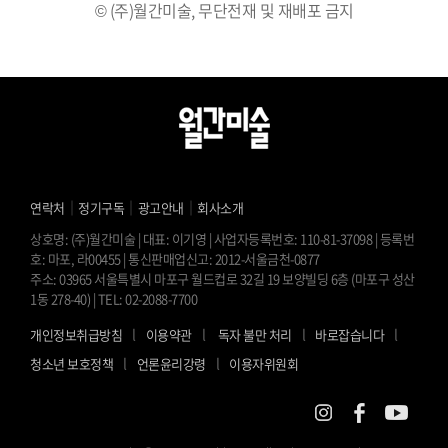
© (주)월간미술, 무단전재 및 재배포 금지
｜
｜
｜
연락처
정기구독
광고안내
회사소개
상호명: (주)월간미술 | 대표: 이기영 | 사업자등록번호: 110-81-37098 | 등록번
호: 마포, 라00455 | 통신판매업신고: 2012-서울금천-0877
주소: 03965 서울특별시 마포구 월드컵로 32길 19 보양빌딩 6층 (마포구 성산
1동 278-40) | TEL: 02-2088-7700
l
l
l
l
개인정보취급방침
이용약관
독자 불만 처리
바로잡습니다
l
l
청소년 보호정책
언론윤리강령
이용자위원회