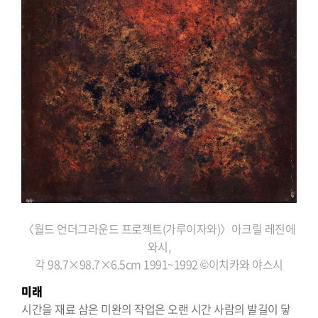
〈월드 언더그라운드 프로젝트(가루이자와)〉아크릴 레진에
와시,
각 98.7×98.7×6.5cm 1991~1992 ©이치카와 야스시
미래
시간을 재료 삼은 미완의 작업은 오랜 시간 사람의 발길이 닿