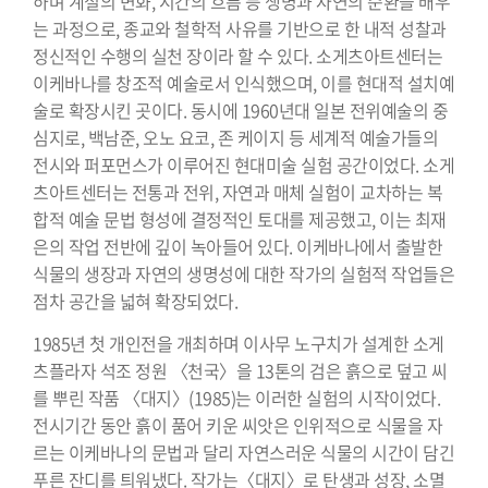
하며 계절의 변화, 시간의 흐름 등 생명과 자연의 순환을 배우
는 과정으로, 종교와 철학적 사유를 기반으로 한 내적 성찰과
정신적인 수행의 실천 장이라 할 수 있다. 소게츠아트센터는
이케바나를 창조적 예술로서 인식했으며, 이를 현대적 설치예
술로 확장시킨 곳이다. 동시에 1960년대 일본 전위예술의 중
심지로, 백남준, 오노 요코, 존 케이지 등 세계적 예술가들의
전시와 퍼포먼스가 이루어진 현대미술 실험 공간이었다. 소게
츠아트센터는 전통과 전위, 자연과 매체 실험이 교차하는 복
합적 예술 문법 형성에 결정적인 토대를 제공했고, 이는 최재
은의 작업 전반에 깊이 녹아들어 있다. 이케바나에서 출발한
식물의 생장과 자연의 생명성에 대한 작가의 실험적 작업들은
점차 공간을 넓혀 확장되었다.
1985년 첫 개인전을 개최하며 이사무 노구치가 설계한 소게
츠플라자 석조 정원 〈천국〉을 13톤의 검은 흙으로 덮고 씨
를 뿌린 작품 〈대지〉(1985)는 이러한 실험의 시작이었다.
전시기간 동안 흙이 품어 키운 씨앗은 인위적으로 식물을 자
르는 이케바나의 문법과 달리 자연스러운 식물의 시간이 담긴
푸른 잔디를 틔워냈다. 작가는〈대지〉로 탄생과 성장, 소멸