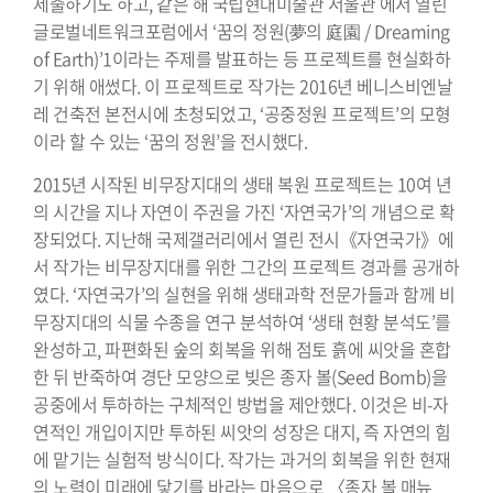
제출하기도 하고, 같은 해 국립현대미술관 서울관 에서 열린
글로벌네트워크포럼에서 ‘꿈의 정원(夢의 庭園 / Dreaming
of Earth)’1이라는 주제를 발표하는 등 프로젝트를 현실화하
기 위해 애썼다. 이 프로젝트로 작가는 2016년 베니스비엔날
레 건축전 본전시에 초청되었고, ‘공중정원 프로젝트’의 모형
이라 할 수 있는 ‘꿈의 정원’을 전시했다.
2015년 시작된 비무장지대의 생태 복원 프로젝트는 10여 년
의 시간을 지나 자연이 주권을 가진 ‘자연국가’의 개념으로 확
장되었다. 지난해 국제갤러리에서 열린 전시《자연국가》에
서 작가는 비무장지대를 위한 그간의 프로젝트 경과를 공개하
였다. ‘자연국가’의 실현을 위해 생태과학 전문가들과 함께 비
무장지대의 식물 수종을 연구 분석하여 ‘생태 현황 분석도’를
완성하고, 파편화된 숲의 회복을 위해 점토 흙에 씨앗을 혼합
한 뒤 반죽하여 경단 모양으로 빚은 종자 볼(Seed Bomb)을
공중에서 투하하는 구체적인 방법을 제안했다. 이것은 비-자
연적인 개입이지만 투하된 씨앗의 성장은 대지, 즉 자연의 힘
에 맡기는 실험적 방식이다. 작가는 과거의 회복을 위한 현재
의 노력이 미래에 닿기를 바라는 마음으로 〈종자 볼 매뉴