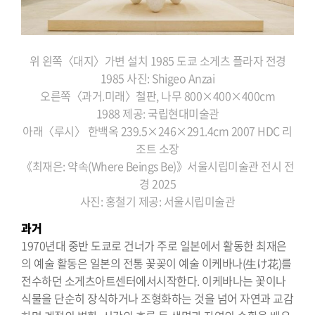
위 왼쪽〈대지〉가변 설치 1985 도쿄 소게츠 플라자 전경
1985
사진: Shigeo Anzai
오른쪽〈과거.미래〉철판, 나무 800×400×400cm
1988
제공: 국립현대미술관
아래〈루시〉 한백옥 239.5×246×291.4cm 2007 HDC 리
조트 소장
《최재은: 약속(Where Beings Be)》서울시립미술관 전시 전
경 2025
사진: 홍철기 제공: 서울시립미술관
과거
1970년대 중반 도쿄로 건너가 주로 일본에서 활동한 최재은
의 예술 활동은 일본의 전통 꽃꽂이 예술 이케바나(生け花)를
전수하던 소게츠아트센터에서시작한다. 이케바나는 꽃이나
식물을 단순히 장식하거나 조형화하는 것을 넘어 자연과 교감