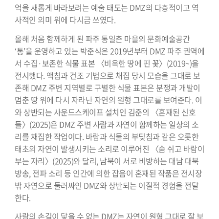
억을 새롭게 바라보려는 예술 태도는 DMZ의 다층적이고 역
사적인 의미 위에 다시금 쓰였다.
올해 처음 함께하게 된 파주 통일촌 마을의 문화예술공간
‘통’을 운영하고 있는 박준식은 2019년부터 DMZ 파주 권역에
서 수집·보존한 식물 표본 〈비옥한 땅에 핀 꽃〉(2019~)을
전시했다. 액침과 건조 기법으로 채집 당시 모습을 그대로 보
존해 DMZ 주변 지역별로 구별한 식물 표본은 분쟁과 개발이
멈춘 땅 위에 다시 자라난 자연의 원형 그대로를 보여준다. 이
와 상반되는 사운드스케이프 설치인 김준의 〈혼재된 신호
들〉(2025)은 DMZ 주변 사람과 자연이 함께하는 일상의 소
리를 채집한 작업이다. 바람과 식물의 부딪침과 같은 오롯한
태초의 자연이 발생시키는 소리로 이루어진 〈숨 쉬고 바람이
부는 자리〉(2025)와 달리, 남북이 서로 비방하는 대남 대북
방송, 전파 소리 등 인간에 의한 잡음이 혼재된 작품은 전시장
밖 자연으로 둘러싸인 DMZ와 상반되는 이질적 경험을 전달
한다.
사람의 손길이 닿을 수 없는 DMZ는 자연이 원형 그대로 잘 보