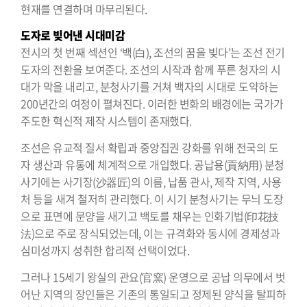
현재를 연결하며 마무리된다.
도자로 빚어낸 시대미감
전시의 첫 번째 섹션인 ‘백(白), 조선의 꿈을 빚다’는 조선 전기
도자의 전환을 보여준다. 조선의 시작과 함께 푸른 청자의 시
대가 막을 내리고, 분청사기를 거쳐 백자의 시대로 도약하는
200년간의 여정이 펼쳐진다. 이러한 변화의 배경에는 국가가
주도한 혁신적 제작 시스템이 존재했다.
조선은 유교적 질서 확립과 중앙집권 강화를 위해 전국의 도
자 생산과 유통에 체계적으로 개입했다. 공납용(貢納用) 분청
사기에는 사기장(沙器匠)의 이름, 납품 관사, 제작 지역, 사용
처 등을 새겨 철저히 관리했다. 이 시기 분청사기는 무늬 도장
으로 표면에 문양을 새기고 백토를 채우는 인화기법(印花技
法)으로 주로 장식되었는데, 이는 규격화와 동시에 경제성과
심미성까지 성취한 합리적 선택이었다.
그러나 15세기 왕실의 관요(官窯) 운영으로 공납 의무에서 벗
어난 지역의 장인들은 기존의 통일되고 정제된 양식을 탈피하