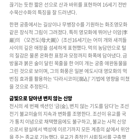
끊기는 듯한 짧은 선으로 산과 바위를 표현하여 16세기 전반
수묵산수화의 특징을 잘 드러낸다.
한편 궁중에서는 길상이나 무병장수를 기원하는 화조영모화
같은 장식적 그림이 그려졌다. 특히 영모화에 뛰어난 이암(李
巖)의 〈모견도(母犬圖)〉(조선16세기)는 어미 개와 새끼들
사이의 깊은 애정을 섬세하게 표현했다. 먹의 농담만으로 털
의 질감은 물론 온화한 표정과 모정까지 화폭에 담아냈다. 금
방울과 붉은 술이 달린 목줄을 한 어미 개는 궁중 애완동물을
그린 것으로 보이며, 그의 화풍은 일본 에도시대 영모화의 먹
번짐 효과를 활용하는 ‘다라시코미(溜込)’ 기법에 영향을 미쳤
을 것으로 추정된다.
금빛으로 담아낸 변치 않는 신앙
전시의 세 번째 섹션인 ‘금(金), 변치 않는 기도를 담다’는 조선
전기 불교미술의 지속과 변화를 조명한다. 조선이 유교를 국
가 통치 이념으로 채택했음에도 불구하고, 불교는 사적 신앙
으로서 왕실에서 백성에 이르기까지 모든 계층의 삶에서 위안
을 주는 종교로 기능했다. 유교가 종적인 사회질서를 구축했