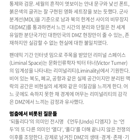
통제와 검문. 세월의 흔적이 엿보이는 안내 문구와 낯선 폰트,
붉은색의 글귀는 잘 구현된 영화 세트장을 보는 듯했다. 군사
분계선(MDL)을 기준으로 남과 북의 한계선 사이의 비무장지
대(DMZ)를 통과하면서 느낀 시간의 분리와 단절은 전 세계
유일한 분단국가인 대한민국의 DMZ 현장만이 줄 수 있는, 존
재하지만 실감할 수 없는 현실에 대한 불일치였다.
팬데믹 기간 인터넷 밈으로 주목을 받았던 리미널 스페이스
(Liminal Space)는 문화인류학자 빅터 터너(Victor Turner)
의 임계성을 나타내는 리미널리티(Liminality)에서 기원한다.
비어 있는 복도, 폐교, 공항과 같은 실제 공간이지만 분리된 맥
락의 공간은 비현실의 세계와 같은 이질감을 느끼게 한다. 어
느 곳에도 속하지 못한 채 경계에 머무는 리미널리티의 감각
은 DMZ에서 느끼는 감정과 유사했다.
멈춤에서 비롯된 질문들
‘되돌리다’의 의미인 전시명 《언두(Undo) 디엠지》는 ‘언
두’의 또 다른 의미인 ‘열다’, ‘풀다’를 더해 끝나지 않은 전쟁의
이후를 조망한다. 강제로 남겨진 DMZ의 생태·경계·존재·기