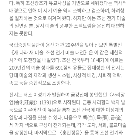
다. 특히 조선왕조가 유교사상을 기반으로 세워졌다는 역사적
배경으로 인해 이 시기 예술 역시 소박하고 검소하며, 화려함
을 절제하는 것으로 여겨져 왔다. 하지만 이는 조선 전기 미술
의 일면일 뿐, 당시 예술의 풍부한 스펙트럼을 온전히 대변하
지는 못한다.
국립중앙박물관이 용산 개관 20주년을 맞아 선보인 특별전
《새 나라 새 미술: 조선 전기 미술 대전》은 이 같은 제한적
시각에 도전장을 내밀었다. 조선 건국부터 16세기에 이르는
200년간의 예술 성과를 691점의 유물로 집대성한 이 전시는
당대 미술의 제작과 생산 시스템, 사상적 배경, 사회적 맥락,
종교 등을 종합적으로 조망한다.
전시는 태조 이성계가 발원하여 금강산에 봉안했던〈사리장
엄(舍利莊嚴)〉(1391)으로 시작된다. 금동 사리함과 백자 발
등으로 이루어진 이 유물을 통해 조선 건국에 대한 이성계의
열망과 다짐을 엿볼 수 있다. 다음으로 백(白), 묵(墨), 금(金)
세 가지 색으로 구성이 전개되는데, 각각 도자, 서화, 불교미술
을 상징한다. 마지막으로 〈훈민정음〉을 통해 조선 전기와