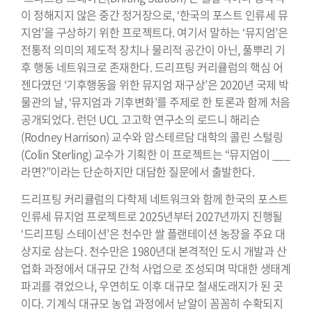
이 정해지지 않은 중간 정거장으로, ‘한국의 포스트 인류세 뮤
지엄’을 구상하기 위한 프로젝트다. 여기서 말하는 ‘뮤지엄’은
전통적 의미의 제도적 장치나 물리적 공간이 아닌, 풀뿌리 기
후 행동 네트워크로 존재한다. 드리프팅 커리큘럼의 핵심 어
젠다였던 ‘기후행동을 위한 뮤지엄 재구상’은 2020년 국제 박
물관의 날, ‘뮤지엄과 기후변화’를 주제로 한 토론과 함께 처음
공개되었다. 런던 UCL 고고학 연구소의 로드니 해리슨
(Rodney Harrison) 교수와 암스테르담 대학의 콜린 스털링
(Colin Sterling) 교수가 기획한 이 프로젝트는 “뮤지엄이 ___
라면?”이라는 단순하지만 대담한 질문에서 출발한다.
드리프팅 커리큘럼의 다학제 네트워크와 함께 한국의 포스트
인류세 뮤지엄 프로젝트로 2025년부터 2027년까지 진행될
‘드리프팅 스테이션’은 천수만 쌀 플랜테이션 농장을 주요 대
상지로 삼는다. 천수만은 1980년대 본격적인 도시 개발과 산
업화 과정에서 대규모 간척 사업으로 조성되며 막대한 생태계
파괴를 겪었으나, 우연히도 이후 대규모 철새도래지가 된 곳
이다. 기계식 대규모 농업 과정에서 낟알이 꼼꼼히 수확되지