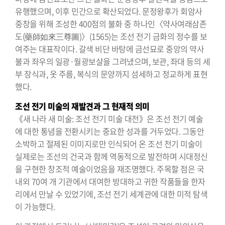
유행했으며, 이후 민간으로 확산되었다. 문정왕후가 회암사
중창을 위해 조성한 400점의 불화 중 하나인〈약사여래삼존
도(藥師如來三尊圖)〉(1565)는 조선 전기 금화의 정수를 보
여주는 대표작이다. 갈색 비단 바탕에 금선묘로 중앙의 약사
불과 좌우의 일광·월광보살을 그려냈으며, 보관, 좌대 등의 세
부 장식과, 옷 주름, 복식의 문양까지 섬세하고 정교하게 표현
했다.
조선 전기 미술의 재발견과 그 현재적 의미
《새 나라 새 미술: 조선 전기 미술 대전》은 조선 전기 예술
에 대한 통념을 전환시키는 중요한 성과를 거두었다. 그동안
소박하고 절제된 이미지로만 인식되어 온 조선 전기 미술이
실제로는 조선의 건국과 함께 역동적으로 발전하며 시대정신
을 구현한 창조적 예술이었음을 재조명했다. 주목할 점은 국
내외 70여 개 기관에서 대여한 방대하고 귀한 작품들을 한자
리에서 만날 수 있었기에, 조선 전기 세계관에 대한 미적 탐색
이 가능했다.