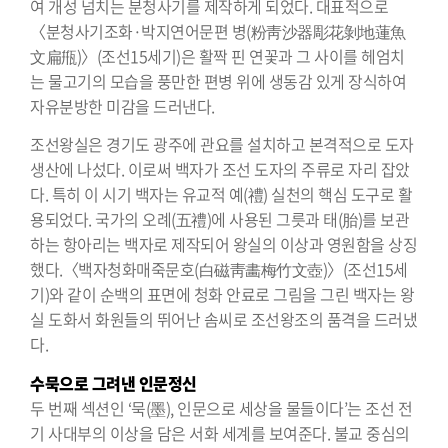
여 개성 넘치는 분청사기를 제작하게 되었다. 대표적으로
〈분청사기조화·박지연어문편 병(粉靑沙器彫花剝地蓮魚
文扁甁)〉(조선15세기)은 활짝 핀 연꽃과 그 사이를 헤엄치
는 물고기의 모습을 풍만한 편병 위에 생동감 있게 장식하여
자유분방한 미감을 드러낸다.
조선왕실은 경기도 광주에 관요를 설치하고 본격적으로 도자
생산에 나섰다. 이로써 백자가 조선 도자의 주류로 자리 잡았
다. 특히 이 시기 백자는 유교적 예(禮) 실천의 핵심 도구로 활
용되었다. 국가의 오례(五禮)에 사용된 그릇과 태(胎)를 보관
하는 항아리는 백자로 제작되어 왕실의 이상과 영원함을 상징
했다.〈백자청화매죽문호(白磁靑畵梅竹文壺)〉(조선15세
기)와 같이 순백의 표면에 청화 안료로 그림을 그린 백자는 왕
실 도화서 화원들의 뛰어난 솜씨로 조선왕조의 품격을 드러냈
다.
수묵으로 그려낸 인문정신
두 번째 섹션인 ‘묵(墨), 인문으로 세상을 물들이다’는 조선 전
기 사대부의 이상을 담은 서화 세계를 보여준다. 불교 중심의