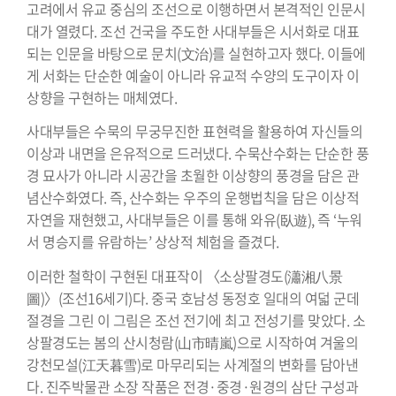
고려에서 유교 중심의 조선으로 이행하면서 본격적인 인문시
대가 열렸다. 조선 건국을 주도한 사대부들은 시서화로 대표
되는 인문을 바탕으로 문치(文治)를 실현하고자 했다. 이들에
게 서화는 단순한 예술이 아니라 유교적 수양의 도구이자 이
상향을 구현하는 매체였다.
사대부들은 수묵의 무궁무진한 표현력을 활용하여 자신들의
이상과 내면을 은유적으로 드러냈다. 수묵산수화는 단순한 풍
경 묘사가 아니라 시공간을 초월한 이상향의 풍경을 담은 관
념산수화였다. 즉, 산수화는 우주의 운행법칙을 담은 이상적
자연을 재현했고, 사대부들은 이를 통해 와유(臥遊), 즉 ‘누워
서 명승지를 유람하는’ 상상적 체험을 즐겼다.
이러한 철학이 구현된 대표작이 〈소상팔경도(瀟湘八景
圖)〉(조선16세기)다. 중국 호남성 동정호 일대의 여덟 군데
절경을 그린 이 그림은 조선 전기에 최고 전성기를 맞았다. 소
상팔경도는 봄의 산시청람(山市晴嵐)으로 시작하여 겨울의
강천모설(江天暮雪)로 마무리되는 사계절의 변화를 담아낸
다. 진주박물관 소장 작품은 전경·중경·원경의 삼단 구성과