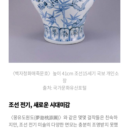
〈백자청화매죽문호〉높이 41cm 조선15세기 국보 개인소
장
출처: 국가문화유산포털
조선 전기, 새로운 시대미감
〈몽유도원도(夢遊桃源圖)〉와 같은 몇몇 걸작들은 친숙하
지만, 조선 전기 미술의 다양한 면모는 충분히 조명받지 못했