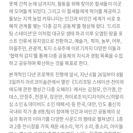
못해 간척 논에 남겨지자, 월동을 위해 찾아온 철새들이 이곳
에 모여들게 되었다. 그리고 이 철새들에게 먹이를 제공하고
돌보는 지역 농업 커뮤니티는 인간과 비인간 세계가 서로 호
혜적 관계를 맺는 ‘다종 감지 공동체’를 형성해 왔다. ‘드리프
팅 스테이션’은 이처럼 대규모 생태 파괴 이후 오염된 땅을 포
스트 인류세 뮤지엄으로 전환하고, 예술가, 학자, 농부, 어부,
마을주민, 관광객, 토지 소유주에 이르기까지 다양한 이들과
‘협력적 감지’를 통해 다종 공동체의 지식과 경험 목록을 수집
하고 공유하며 확산하는 것을 목표로 한다.
본격적인 다년 프로젝트 진행에 앞서, 지난 6월 26일부터 8월
3일까지 아르코미술관에서 열린《드리프팅 스테이션-찬미와
애도에 관한 행성간 다종 오페라》에서는 김정모, 안가영, 안
데스, 안정주, 천경우, 장은만, 하이로조익/디자이어스(히말리
싱 소인 & 데이비드 소인 태페서) 등 한국, 대만, 인도 출신의
국내외 작가 총 8명/팀이 참여해 인간과 비인간 공동체의 상
실과 회귀의 이야기를 다양한 사운드의 형태로 펼쳐냈다. 1층
과 2층 전시장을 가득 채운 새소리, 악기 소리, 종소리, 아이들