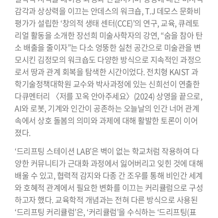
감각과 상상력을 이끄는 안데스의 워크숍, T.J 데모스 문화비
평가가 설립한 ‘창의적 생태 센터(CCE)’의 연구, 교육, 큐레토
리얼 활동을 소개한 장선희 미술사학자의 강연, “숨을 참아 탄
소 배출을 줄이자”는 다소 엉뚱한 실천 공간으로 미술관을 변
모시킨 김정모의 워크숍도 다양한 방식으로 지속적인 과정으
로서 땅과 관계 회복을 탐색한 시간이었다. 전치형 KAIST 과
학기술정책대학원 교수와 박사과정에 있는 신희선이 연출한
다큐멘터리 〈저를 꼬옥 안아주세요〉(2024) 상영을 끝으로,
AI와 로봇, 기계와 인간이 공존하는 오늘날의 인간 너머 관계
속에서 상호 돌봄의 의미와 과제에 대해 활발한 토론이 이어
졌다.
‘드리프팅 스테이션 LAB’은 벽이 없는 학교처럼 작용하여 다
양한 커뮤니티가 근대화 과정에서 잃어버리고 잊힌 것에 대해
배울 수 있고, 협력적 감지와 다종 간 조우를 통해 비인간 세계
와 호혜적 관계에서 필요한 변화를 이끄는 커리큘럼으로 구성
하고자 했다. 교육학적 개념과는 전혀 다른 방식으로 사용된
‘드리프팅 커리큘럼’은, ‘커리큘럼’을 수식하는 ‘드리프팅(표