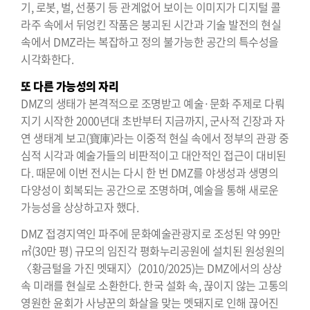
기, 로봇, 벌, 선풍기 등 관계없어 보이는 이미지가 디지털 콜
라주 속에서 뒤엉킨 작품은 붕괴된 시간과 기술 발전의 현실
속에서 DMZ라는 복잡하고 정의 불가능한 공간의 특수성을
시각화한다.
또 다른 가능성의 자리
DMZ의 생태가 본격적으로 조명받고 예술·문화 주제로 다뤄
지기 시작한 2000년대 초반부터 지금까지, 군사적 긴장과 자
연 생태계 보고(寶庫)라는 이중적 현실 속에서 정부의 관광 중
심적 시각과 예술가들의 비판적이고 대안적인 접근이 대비된
다. 때문에 이번 전시는 다시 한 번 DMZ를 야생성과 생명의
다양성이 회복되는 공간으로 조명하며, 예술을 통해 새로운
가능성을 상상하고자 했다.
DMZ 접경지역인 파주에 문화예술관광지로 조성된 약 99만
㎡(30만 평) 규모의 임진각 평화누리공원에 설치된 원성원의
〈황금털을 가진 멧돼지〉(2010/2025)는 DMZ에서의 상상
속 미래를 현실로 소환한다. 한국 설화 속, 끊이지 않는 고통의
영원한 윤회가 사냥꾼의 화살을 맞는 멧돼지로 인해 끊어진