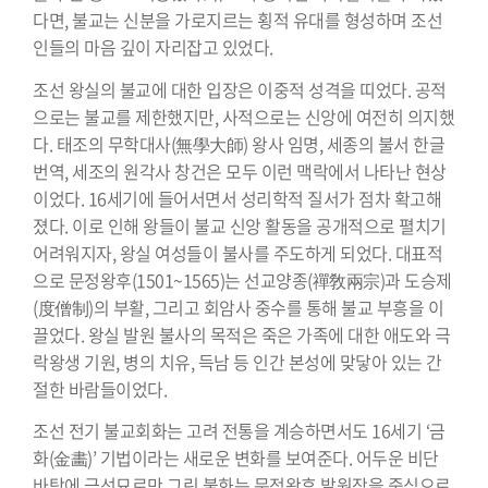
다면, 불교는 신분을 가로지르는 횡적 유대를 형성하며 조선
인들의 마음 깊이 자리잡고 있었다.
조선 왕실의 불교에 대한 입장은 이중적 성격을 띠었다. 공적
으로는 불교를 제한했지만, 사적으로는 신앙에 여전히 의지했
다. 태조의 무학대사(無學大師) 왕사 임명, 세종의 불서 한글
번역, 세조의 원각사 창건은 모두 이런 맥락에서 나타난 현상
이었다. 16세기에 들어서면서 성리학적 질서가 점차 확고해
졌다. 이로 인해 왕들이 불교 신앙 활동을 공개적으로 펼치기
어려워지자, 왕실 여성들이 불사를 주도하게 되었다. 대표적
으로 문정왕후(1501~1565)는 선교양종(禪敎兩宗)과 도승제
(度僧制)의 부활, 그리고 회암사 중수를 통해 불교 부흥을 이
끌었다. 왕실 발원 불사의 목적은 죽은 가족에 대한 애도와 극
락왕생 기원, 병의 치유, 득남 등 인간 본성에 맞닿아 있는 간
절한 바람들이었다.
조선 전기 불교회화는 고려 전통을 계승하면서도 16세기 ‘금
화(金畵)’ 기법이라는 새로운 변화를 보여준다. 어두운 비단
바탕에 금선묘로만 그린 불화는 문정왕후 발원작을 중심으로