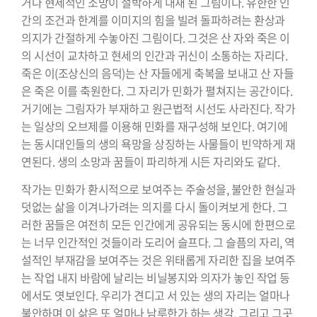
거나 현세적인 소망이 절박하게 내재 된 그림이다. 유한한 인
간의 조건과 한계를 이미지의 힘을 빌려 돌파하려는 환상과
의지가 간절하게 수놓아진 그림이다. 그것은 산 자와 죽은 이
의 시선이 교차하고 현세의 인간과 귀신이 소통하는 자리다.
죽은 이(조상신의 음덕)는 산 자들에게 축복을 보내고 산 자들
은 죽은 이를 축원한다. 그 자리가 민화가 펼쳐지는 공간이다.
거기에는 그림자가 부재하고 원근법적 시선도 사라진다. 작가
는 일상의 오브제를 이용해 민화를 재구성해 보인다. 여기에
는 동시대인들의 생의 욕망을 상징하는 사물들이 빈약하게 재
연된다. 생의 소망과 꿈들이 파리하게 시든 자리와도 같다.
작가는 민화가 환시적으로 보여주는 주술성을, 불안한 현실과
덧없는 삶을 이겨나가려는 의지를 다시 돌이켜보게 한다. 그
러한 꿈들은 여전히 모든 인간에게 공유되는 동시에 한편으로
는 너무 인간적인 것들이라 도리어 슬프다. 그 슬픔의 자리, 역
설적인 부재감을 보여주는 것은 위태롭게 자리한 집을 보여주
는 작업 내지 바람에 날리는 비닐봉지와 의자가 놓인 작업 등
에서도 엿보인다. 우리가 견디고 서 있는 생의 자리는 얼마나
불안하며 이 삶은 또 얼마나 남루한가 하는 생각, 그리고 그곳