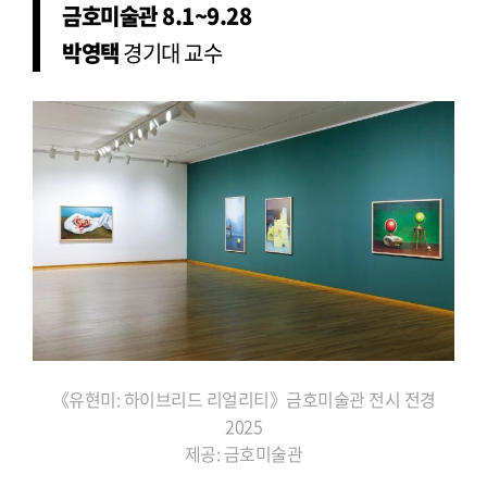
금호미술관 8.1~9.28
박영택
경기대 교수
《유현미: 하이브리드 리얼리티》금호미술관 전시 전경
2025
제공: 금호미술관