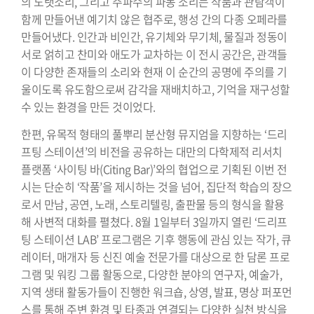
의 노랫소리, 그리고 주파수의 파동 소리는 작품과 관람객이
함께 만들어낸 예기치 않은 협주로, 행성 간의 다종 오페라를
만들어냈다. 인간과 비인간, 유기체와 무기체, 물질과 정동이
서로 얽히고 찬미와 애도가 교차하는 이 전시 공간은, 관객들
이 다양한 존재들의 소리와 현재 이 순간의 공명에 주의를 기
울이도록 유도함으로써 감각을 재배치하고, 기억을 재구성할
수 있는 환경을 만든 것이었다.
한편, 유목적 형태의 풀뿌리 분산형 뮤지엄을 지향하는 ‘드리
프팅 스테이션’의 비전을 공유하는 대만의 다학제적 리서치
플랫폼 ‘사이팅 바(Citing Bar)’와의 협업으로 기획된 이번 전
시는 단순히 ‘작품’을 제시하는 것을 넘어, 집단적 학습의 장으
로서 만남, 공연, 노래, 스토리텔링, 출판물 등의 형식을 활용
해 사변적 대화를 펼쳤다. 8월 1일부터 3일까지 열린 ‘드리프
팅 스테이션 LAB’ 프로그램은 기후 행동에 관심 있는 작가, 큐
레이터, 매개자 등 신진 예술 전문가를 대상으로 한 담론 프로
그램 및 워킹 그룹 활동으로, 다양한 분야의 연구자, 예술가,
지역 생태 활동가들이 진행한 워크숍, 상영, 발표, 명상 퍼포먼
스를 통해 주변 환경 및 타종과 연결되는 다양한 실천 방식을