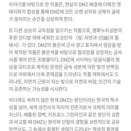
이야기를 바탕으로 한 작품은, 현실의 DMZ 배경에 더해진 멧
돼지와의 합성을 통해 DMZ에 깃든 오랜 상처와 오해의 굴레
가 끊어지는 순간을 상상하게 한다.
또 다른 상상의 교차점을 일으키는 작품으로, 평화누리공원의
푸른 잔디밭 위에 세워진 오상민의 〈빛: 자연과 선(線)의 틈
에서〉가 있다. DMZ의 붉은색 군사 경고 표지에서 영감을 받
아 제작된 작품은 붉은색을 바탕으로 철조망을 상징하는 금속
사를 엮어 만든 조형물이다. DMZ에 서식하는 덩굴식물의 형
상을 모티프로 제작된 문양은 금속 성분에 의한 빛의 반짝임
으로 야외에서 더욱 존재감을 드러낸다. 작품 제목에서도 드
러나듯, 자연의 근원이 되는 빛으로 자연과 바람, 인간의 기술
이 공존하는 가능성을 시사한다.
어디에도 속하지 않은 현재 DMZ는 분단이라는 한국적 특수
성을 넘어, 세계 냉전사의 마지막 잔존지로서 국제적 의미를
지닌다. 베를린 장벽, 키프로스 그린라인과 같은 분단의 상흔
과 비교할 때 DMZ는 분리와 단절의 경험을 보편적으로 공유
하면서도, 그 속에서 회복된 생태가 드러내는 역설적 풍경을