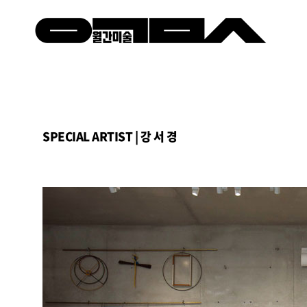
SPECIAL ARTIST
| 강 서 경
⠀⠀⠀⠀⠀⠀