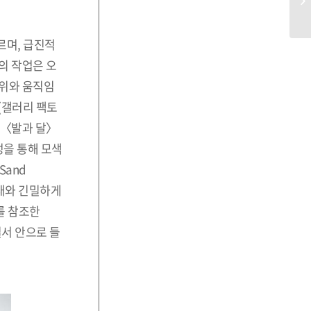
르며, 급진적
그의 작업은 오
행위와 움직임
〉(갤러리 팩토
 〈발과 달〉
상성을 통해 모색
Sand
형태와 긴밀하게
를 참조한
질서 안으로 들