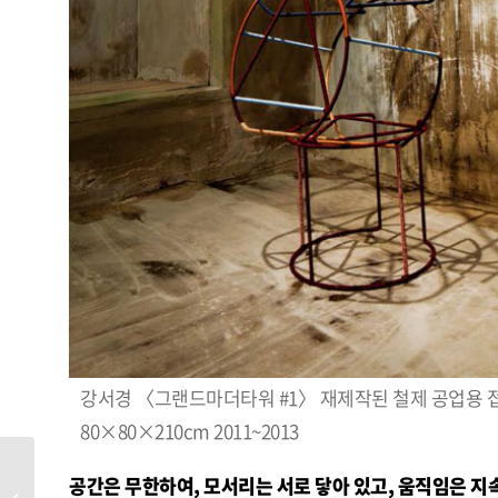
강서경 〈그랜드마더타워 #1〉 재제작된 철제 공업용
80×80×210cm 2011~2013
공간은 무한하여, 모서리는 서로 닿아 있고, 움직임은 지
[SPECIAL ARTIST] 김성희