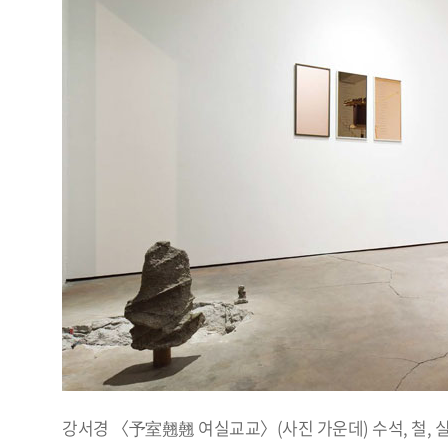
강서경 〈予室翹翹 여실교교〉(사진 가운데) 수석, 철, 