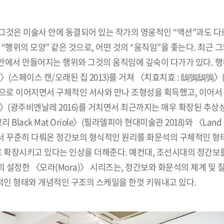
그것은 미술사 안에 동결되어 있는 작가의 영웅적인 “액션”과도 다
“행위의 모양” 같은 것으로, 어떤 것의 “움직임”을 좇는다. 최근 
 안에서 만들어지는 행위와 그것의 움직임에 깊숙이 다가가 있다. 
R〉(스페이스 캔/오래된 집 2013)를 거쳐 〈치효치효 : 鴟鴞鴟鴞
3)으로 이어지면서 구체적인 서사와 만나 조형성을 획득했고, 이어서
riole〉(광주비엔날레 2016)를 거치면서 최근까지는 매우 확장된 추
lack Mat Oriole〉(필라델피아 현대미술관 2018)와 〈Land 
작업에서 꾸준히 다뤄온 정간보의 형식적인 원리를 화문석의 구체적인 
 확장시키고 있다는 인상을 더해준다. 예컨대, 조선시대의 정간보
 설정한 〈모라(Mora)〉 시리즈는, 정간보와 화문석의 체계 및 
인 형태와 개념적인 구조의 스케일을 한껏 키워내고 있다.