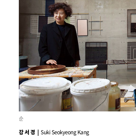
순⠀⠀⠀⠀⠀⠀⠀⠀⠀⠀⠀⠀⠀⠀⠀⠀⠀⠀⠀⠀⠀⠀⠀⠀⠀⠀⠀⠀⠀⠀⠀⠀
강 서 경 |
Suki Seokyeong Kang