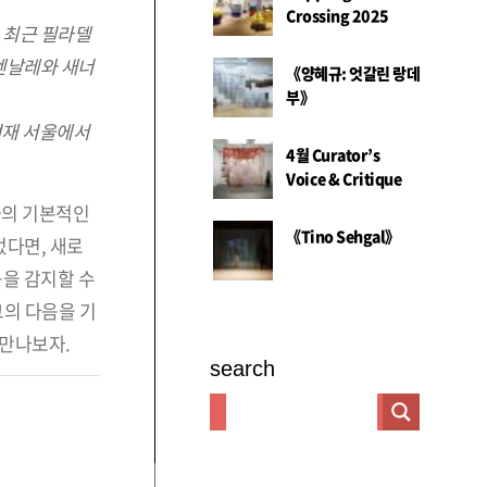
Crossing 2025
 최근 필라델
비엔날레와 새너
《양혜규: 엇갈린 랑데
부》
 현재 서울에서
4월 Curator’s
Voice & Critique
화의 기본적인
《Tino Sehgal》
었다면, 새로
을 감지할 수
그의 다음을 기
 만나보자.
search