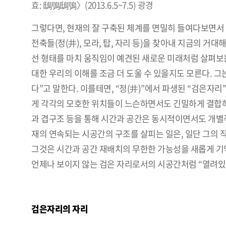
효: 鴟鴞鴟鴞〉(2013.6.5~7.5) 광경
그렇다면, 현재의 잘 구축된 체계를 면밀히 들여다보면서
전축들(정(井), 모라, 탑, 자리 등)을 찾아내 지금의 
선 형태를 마치 움직임이 예견된 새로운 미래처럼 살펴보
대한 우리의 이해를 조금 더 도울 수 있을지도 모른다. 그
다”고 말한다. 이를테면, “정(井)”에서 파생된 “검은자
게 각각의 모호한 위치들이 느슨하면서도 긴밀하게 결합해
과 겹구조 등을 통해 시간과 공간은 동시적이면서도 개별
재의 연속되는 시공간의 구조를 살피는 일은, 일단 그의
그것은 시간과 공간 재배치의 무한한 가능성을 새롭게 기약
언제나 보이지 않는 검은 자리로서의 시공간처럼 “열려있
⠀⠀⠀⠀⠀⠀⠀⠀⠀⠀⠀⠀⠀⠀⠀⠀⠀⠀⠀⠀⠀⠀⠀⠀⠀⠀⠀⠀⠀⠀⠀⠀⠀
검은자리의 자리