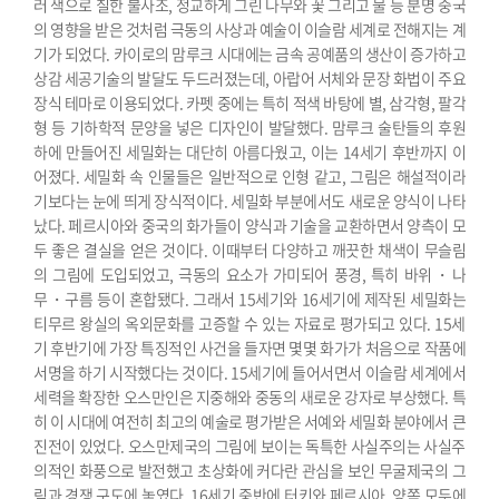
러 색으로 칠한 불사조, 정교하게 그린 나무와 꽃 그리고 물 등 분명 중국
의 영향을 받은 것처럼 극동의 사상과 예술이 이슬람 세계로 전해지는 계
기가 되었다.
카이로의 맘루크 시대에는 금속 공예품의 생산이 증가하고
상감 세공기술의 발달도 두드러졌는데, 아랍어 서체와 문장 화법이 주요
장식 테마로 이용되었다. 카펫 중에는 특히 적색 바탕에 별, 삼각형, 팔각
형 등 기하학적 문양을 넣은 디자인이 발달했다. 맘루크 술탄들의 후원
하에 만들어진 세밀화는 대단히 아름다웠고, 이는 14세기 후반까지 이
어졌다. 세밀화 속 인물들은 일반적으로 인형 같고, 그림은 해설적이라
기보다는 눈에 띄게 장식적이다.
세밀화 부분에서도 새로운 양식이 나타
났다. 페르시아와 중국의 화가들이 양식과 기술을 교환하면서 양측이 모
두 좋은 결실을 얻은 것이다. 이때부터 다양하고 깨끗한 채색이 무슬림
의 그림에 도입되었고, 극동의 요소가 가미되어 풍경, 특히 바위・나
무・구름 등이 혼합됐다. 그래서 15세기와 16세기에 제작된 세밀화는
티무르 왕실의 옥외문화를 고증할 수 있는 자료로 평가되고 있다. 15세
기 후반기에 가장 특징적인 사건을 들자면 몇몇 화가가 처음으로 작품에
서명을 하기 시작했다는 것이다.
15세기에 들어서면서 이슬람 세계에서
세력을 확장한 오스만인은 지중해와 중동의 새로운 강자로 부상했다. 특
히 이 시대에 여전히 최고의 예술로 평가받은 서예와 세밀화 분야에서 큰
진전이 있었다. 오스만제국의 그림에 보이는 독특한 사실주의는 사실주
의적인 화풍으로 발전했고 초상화에 커다란 관심을 보인 무굴제국의 그
림과 경쟁 구도에 놓였다.
16세기 중반에 터키와 페르시아, 양쪽 모두에