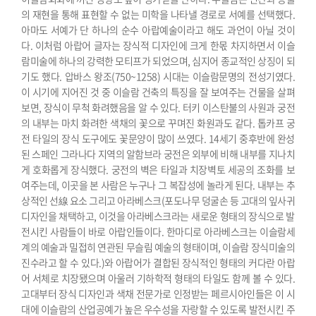
의 재현을 통해 표현할 수 없는 미학을 나타낼 경로로 서예를 선택했다.
아마도 서예가 단 하나의 순수 아랍예술이라고 해도 과언이 아닐 것이
다. 이처럼 아랍어 글자는 장식적 디자인에 크게 한몫 차지하면서 이슬
람미술에 하나의 강력한 모티프가 되었으며, 심지어 종교적인 상징이 되
기도 했다.
압바스 왕조(750~1258) 시대는 이슬람문명의
전성기였다.
이 시기에 지어진 것 중 이슬람 건축의 특징을 잘 보여주는 건물을 살펴
보면, 장식이 무척 화려했음을 알 수 있다. 터키 이스탄불의 사원과 궁전
의 내부는 마치 화려한 색채의 꽃으로 꾸며진 화원과도 같다. 톱카프 궁
전 타일의 장식 도구에도 꽃문양이 많이 쓰였다. 14세기 중후반에 완성
된 스페인 그라나다 지역의 알함브라 궁전은 외부에 비해 내부를 지나치
게 호화롭게 장식했다. 궁전의 벽은 타일과 치장벽토 세공의 조화를 보
여주는데, 이곳을 본 사람은 누구나 그 복잡성에 놀라게 된다. 내부는 추
상적인 선線 요소 그리고 아라베스크(포도나무 덩굴손 등 고대의 잎사귀
디자인을 채택하고, 이것을 아라베스크라는 새로운 형태의 장식으로 발
전시킨 사람들이 바로 아랍인들이다. 한마디로 아라베스크는 이슬람세
계의 예술과 밀접히 연관된 무슬림 예술의 형태이며, 이슬람 장식미술의
진수라고 할 수 있다.)와 아랍어가 결합된 장식적인 형태의 커다란 아랍
어 서체로 치장됐으며 아울러 기하학적 형태의 타일도 함께 볼 수 있다.
고대부터 장식 디자인과 색채 전문가로 인정받는 페르시아인들은 이 시
대에 이슬람의 산업공예가 높은 우수성을 자랑할 수 있도록 발전시킨 주