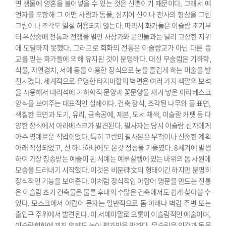
면 생물에 영혼을 불어넣을 수 있는 것은 신뿐이기 때문이다. 그래서 예
언자를 포함해 그 어떤 사람과 동물, 심지어 신이나 천사의 형상을 그린
그림이나 조각도 일절 허용되지 않는다. 따라서 화가들은 이슬람 초기부
터 우상숭배 전통과 전쟁을 벌인 사상가와 문인들과는 달리 고상한 지위
에 도달하지 못했다. 그러므로 회화의 전통은 이슬람교가 아닌 다른 종
교를 믿는 화가들에 의해 유지된 것이 분명하다.
대신 무슬림은 기하학,
식물, 자연경치, 서예 등을 이용한 장식으로 눈을 즐겁게 하는 미술을 발
전시켰다. 세계적으로 유명한 타지마할의 벽면은 여러 가지 색깔의 보석
을 사용해서 대리석에 기하학적 문양과 꽃문양을 새겨 넣은 아라베스크
양식을 보여주는 대표적인 실례이다. 건축 장식, 조각된 나무와 돌 표면,
색칠한 표면과 도기, 유리, 금속공예, 제본, 도서 채색, 이슬람 카펫 등 다
양한 장식에서 아라베스크가 발견된다.
필사자는 당시 이슬람 신자에게
아주 명예로운 직업이었다. 특히 코란의 필사본은 무척이나 신중한 계획
아래 작성되었고, 선 하나하나에도 온갖 정성을 기울였다. 8세기에 발생
하여 가장 칭송받는 예술이 된 서예는 예루살렘에 있는 바위의 돔 사원에
모습을 드러내기 시작했다. 이것은 비문碑文의 형태이긴 하지만 분명히
장식적인 기능을 보여준다. 이처럼 장식적인 아랍어 명문을 만드는 전통
은 이슬람 초기 건축물은 물론 후대의 수많은 건축에서도 쉽게 찾아볼 수
있다. 모스크에서 아랍어 문자는 일반적으로 돔 아래나 벽감 주변 또는
출입구 주위에서 발견된다. 이 서예야말로 오롯이 이슬람적인 예술이며,
이슬람회화에 끼친 영향도 높이 평가받을 만하다. 무슬림은 인간과 동물