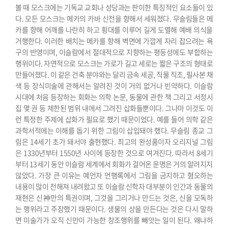
볼 때 모스크에는 기독교 교회나 성당과는 판이한 특징적인 요소들이 있
다. 모든 모스크는 메카의 카바 신전을 향해서 세워졌다. 무슬림들은 메
카를 향해 어깨를 나란히 하고 횡대를 이루어 길게 도열해 예배 의식을
거행한다. 이러한 배치는 메카를 향해 벽면에 가깝게 자리 잡으려는 욕
구의 반영이며, 이슬람에서 절대적으로 지향하는 평등성에도 부합하는
행위이다. 자연적으로 모스크는 가로가 길고 세로는 짧은 구조의 형태로
만들어졌다. 이 같은 건축 분야와는 달리 금속 세공, 직물 직조, 필사본 채
색 등 장식미술에 관해서는 알려진 것이 거의 없거나 빈약하다. 이슬람
시대에 처음 등장하는 회화는 의학 논문, 동물에 관한 책 그리고 서정시
집 몇 권 등 제한된 범위 내에서 그려진 삽화들뿐이다. 그나마 이것도 이
런 특정한 주제에 삽화가 필요로 했기 때문이었다. 예를 들어 의학 같은
과학서적에는 이해를 돕기 위한 그림이 삽입돼야 했다.
무슬림 종교 그
림은 14세기 초가 돼서야 출현했다. 최고의 완성품이자 오리지널 그림
은 1330년부터 1550년 사이에 등장한 것으로 여겨진다. 따라서 8세기
부터 13세기 동안 이슬람 세계에서 회화가 걸어온 운명은 거의 알려지지
않았다. 가장 큰 이유는 예언자 언행록에서 그림을 금지하고 혐오하는
내용이 많이 전해져 내려왔고 또 이슬람 신학자 대부분이 인간과 동물의
재현은 신神만의 특권이며, 그것을 그리거나 만드는 것은, 신을 모독하
는 행위라고 주장했기 때문이다. 생물의 상을 만든다는 것은 다시 말하
면 미술가가 오직 신만이 가능한 창조행위를 빼앗는 일이 된다. 왜냐하