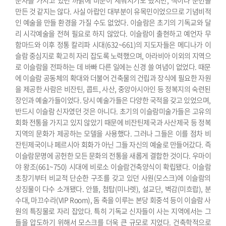
만든 것 같지는 않다. 사실 아랍인 대부분이
유목민이었으므로 기념비적
인 예술을 만들 환경을 가질 수도 없었다. 이슬람은 초기의 기독교와 달
리 시각예술을 전혀 필요로 하지 않았다.
이슬람이 출현하고 예언자 무
함마드와 이후 정통 칼리파 시대(632~661)의 지도자들은 메디나가 이
슬람 중심지로 확고히 자리 잡도록 노력했으며, 아라비아 이외의 지역으
로 이슬람을 전파하는 데 바빠 다른 일에는 신경 쓸 여념이 없었다. 때문
에 이슬람 공동체의 확대와 더불어 건축물의 건립과 장식에 필요한 자원
을 제공한 사람은 비잔틴, 콥트, 사산, 중앙아시아인 등 정복지의 숙련된
장인과 예술가들이었다. 당시 예술가들은 다양한 국적을 갖고 있었으며,
반드시 이슬람 신자였던 것은 아니다.
초기의 이슬람미술가들은 고유의
회화 전통을 가지고 있지 않았기 때문에 비잔틴제국과 사산제국 등 정복
지역의 문화가 제공하는 모델을 사용했다. 그러나 그들은 이를 점차 비
잔틴제국이나 페르시아 회화가 아닌 그들 자신의 예술로 만들어갔다. 즉
이슬람문명에 공헌한 모든 문화의 전통을 새롭게 결합한 것이다.
우마이
야 왕조(661~750) 시대에 비로소 이슬람건축양식이 확립됐다. 이슬람
초창기부터 비교적 단순한 구조를 갖고 있던 사원(모스크)에 이슬람의
상징물이 다수 소개됐다. 안뜰, 첨탑(미나렛), 설교단, 벽감(미흐랍), 분
수대, 마끄수라(VIP Room), 돔 축을 이루는 본당 회중석 등이 이슬람 사
원의 특징물로 자리 잡았다. 특히 기독교 신자들이 사는 지역에서는 그
들을 압도하기 위해서 모스크를 더욱 큰 규모로 지었다.
건축학적으로