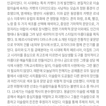
인공이었다. 이 시대에는 특히 카펫이 크게 발전했다. 본질적으로 이슬
람미술에 속하는 카펫의 디자인으로는 사냥하는 모습과 정원 풍경이 선
호됐으며, 염색에는 명반이 사용됐다. 이와 같은 동양풍의 카펫은 르네
상스 이후부터 유럽의 회화에 큰 영향을 끼쳤다. 흔히 파랑, 초록, 빨강,
노랑 중 두 가지 색조를 선택해 채색하고, 중앙은 기하학적 문양으로, 가
장자리는 아랍어 서체로 장식했다.
한편 기하학적 문양 이외에도 인간의
형태나 동식물을 그려 넣은 세라믹이 장식적 스타일의 아름다움을 획득
했다. 또 페르시아로부터 다마스쿠스에 소개된 타일은 전통적인 꽃문양
으로 꾸며져 건물 내/외부 장식에 쓰였고, 모자이크와 함께 큰 인기를 끌
었다.
유리와 도기 등 공예분야는 이 시대에 특히 페르시아, 이집트 그리
고 시리아를 중심으로 최고조에 이르면서 일상생활 도구를 창의적이고
아름다운 예술작품으로 만들어갔다.
은이나 금으로 만든 그릇을 성당 예
식에 사용한 기독교사회와는 달리, 이슬람사회의 사원에서는 그런 물건
이 필요하지 않았다. 때문에 오늘날까지 전해지는 공예품은 모두 일상생
활에서 사용되던 사치품들이다. 이슬람의 도공들은 다른 분야의 장인들
과 마찬가지로 색과 질과 문양 같은 외형적 장식을 선호했다. 이처럼 정
교한 외형에 대한 선호는 이슬람미술을 특징짓는 불변의 요소 중 하나이
다.
13세기는 이슬람 역사의 분수령이었다. 몽골인이 이슬람 세계를 침
공해서 예술의 중심지들을 약탈하고 파괴했으나 그들은 이슬람으로 개
종하고 이슬람의 든든한 후원자가 되었다. 이들을 통해 주제의 처리, 여