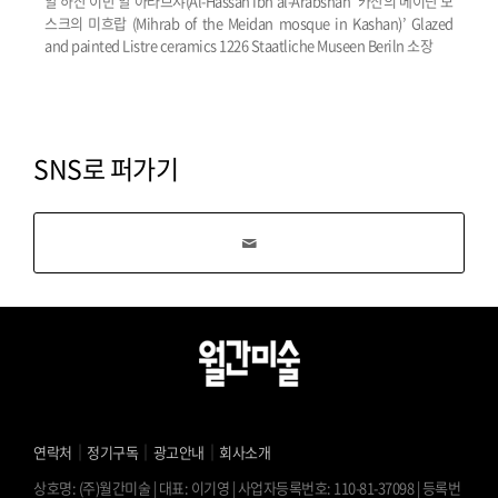
알 하산 이반 알 아라브샤(Al-Hassan Ibn al-Arabshah ‘카산의 메이단 모
스크의 미흐랍 (Mihrab of the Meidan mosque in Kashan)’ Glazed
and painted Listre ceramics 1226 Staatliche Museen Beriln 소장
SNS로 퍼가기
｜
｜
｜
연락처
정기구독
광고안내
회사소개
상호명: (주)월간미술 | 대표: 이기영 | 사업자등록번호: 110-81-37098 | 등록번