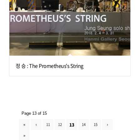
정 승 : The Prometheus's String
Page 13 of 15
13
«
‹
11
12
14
15
›
»