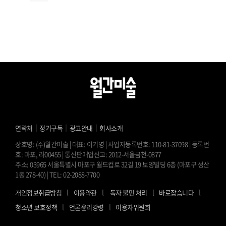
｜
｜
｜
연락처
정기구독
광고안내
회사소개
상호명: (주)월간미술 | 대표: 이기영 | 사업자등록번호: 110-81-37098 | 등록번
호: 마포, 라00455 | 통신판매업신고: 2012-서울금천-0877
주소: 03965 서울특별시 마포구 월드컵로 32길 19 보양빌딩 6층 (마포구 성산
1동 278-40) | TEL: 02-2088-7700
l
l
l
l
개인정보취급방침
이용약관
독자 불만 처리
바로잡습니다
l
l
청소년 보호정책
언론윤리강령
이용자위원회